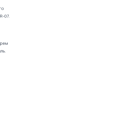
го
R-07.
крем
ль.