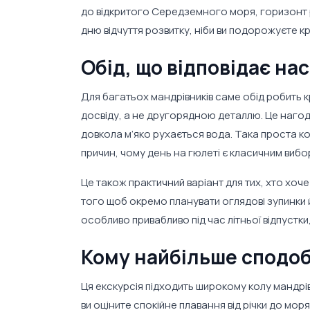
до відкритого Середземного моря, горизонт 
дню відчуття розвитку, ніби ви подорожуєте крі
Обід, що відповідає на
Для багатьох мандрівників саме обід робить кр
досвіду, а не другорядною деталлю. Це нагод
довкола м’яко рухається вода. Така проста ко
причин, чому день на гюлеті є класичним виб
Це також практичний варіант для тих, хто хоч
того щоб окремо планувати оглядові зупинки й
особливо привабливо під час літньої відпустки
Кому найбільше сподоб
Ця екскурсія підходить широкому колу мандрів
ви оціните спокійне плавання від річки до мор