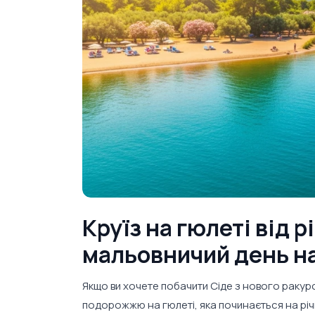
Круїз на гюлеті від р
мальовничий день на
Якщо ви хочете побачити Сіде з нового ракур
подорожжю на гюлеті, яка починається на річ