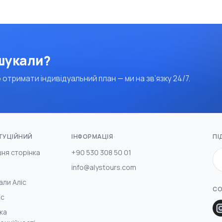
 шукали?
 отримати індивідуальний план — ми на зв’язку 24/7.
ТУЦІЙНИЙ
ІНФОРМАЦІЯ
ПІ
ня сторінка
+90 530 308 50 01
info@alystours.com
али Аліс
СО
ас
ка