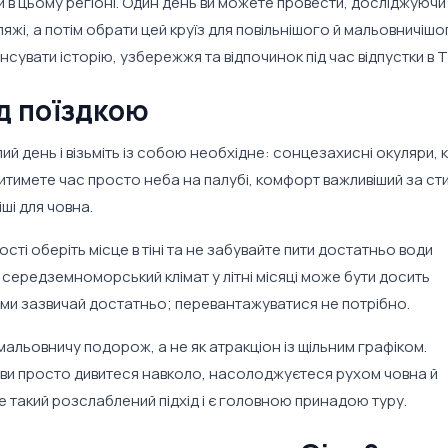
и в цьому регіоні. Один день ви можете провести, досліджуючи
ляжі, а потім обрати цей круїз для повільнішого й мальовничішо
нсувати історію, узбережжя та відпочинок під час відпустки в T
д поїздкою
й день і візьміть із собою необхідне: сонцезахисні окуляри, 
дитимете час просто неба на палубі, комфорт важливіший за сти
ші для човна.
сті оберіть місце в тіні та не забувайте пити достатньо води
у середземноморський клімат у літні місяці може бути досить
ами зазвичай достатньо; перевантажуватися не потрібно.
 мальовничу подорож, а не як атракціон із щільним графіком.
 ви просто дивитеся навколо, насолоджуєтеся рухом човна й
 такий розслаблений підхід і є головною принадою туру.