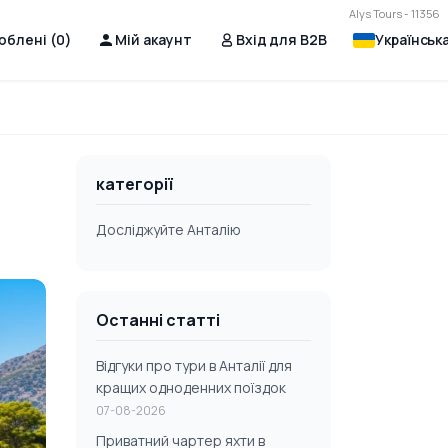
Alys Tours - 11356
юблені (
0
)
Мій акаунт
Вхід для B2B
Українськ
категорії
Досліджуйте Анталію
Останні статті
Відгуки про тури в Анталії для
кращих одноденних поїздок
07-08-2026
Приватний чартер яхти в