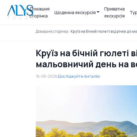
Домашня
Приватна
Щоденна екскурсія
Тур
сторінка
екскурсія
Домашня сторінка
Круїз на бічній гюлеті від річки до 
Круїз на бічній гюлеті в
мальовничий день на в
16-06-2026
Досліджуйте Анталію