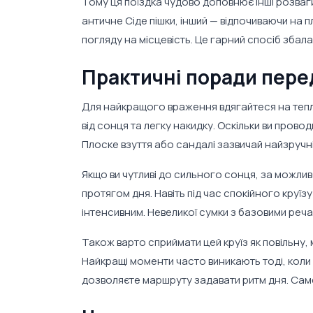
Тому ця поїздка чудово доповнює інші розваг
античне Сіде пішки, інший — відпочиваючи на п
погляду на місцевість. Це гарний спосіб збала
Практичні поради пере
Для найкращого враження вдягайтеся на тепли
від сонця та легку накидку. Оскільки ви прово
Плоске взуття або сандалі зазвичай найзручні
Якщо ви чутливі до сильного сонця, за можливо
протягом дня. Навіть під час спокійного круїз
інтенсивним. Невеликої сумки з базовими реч
Також варто сприймати цей круїз як повільну,
Найкращі моменти часто виникають тоді, коли
дозволяєте маршруту задавати ритм дня. Саме