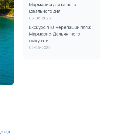
Мармарисі для вашого
ідеального дня
06-08-2026
Екскурсія на Черепаший пляж
Мармарис-Дальян: чого
очікувати
05-08-2026
де від