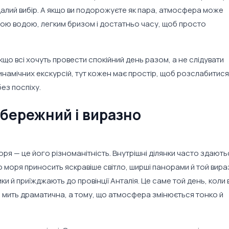
далий вибір. А якщо ви подорожуєте як пара, атмосфера може
ою водою, легким бризом і достатньо часу, щоб просто
кщо всі хочуть провести спокійний день разом, а не слідувати
инамічних екскурсій, тут кожен має простір, щоб розслабитися
ез поспіху.
ибережний і виразно
оря — це його різноманітність. Внутрішні ділянки часто здають
о моря приносить яскравіше світло, ширші панорами й той вир
и й приїжджають до провінції Анталія. Це саме той день, коли
 мить драматична, а тому, що атмосфера змінюється тонко й