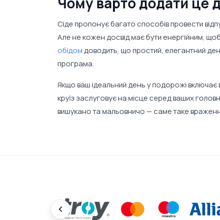
Чому варто додати це 
Сіде пропонує багато способів провести відпуст
Але не кожен досвід має бути енергійним, щоб
обідом
доводить, що простий, елегантний день
програма.
Якщо ваш ідеальний день у подорожі включає в
круїз заслуговує на місце серед ваших головн
вишукано та мальовничо — саме таке враження