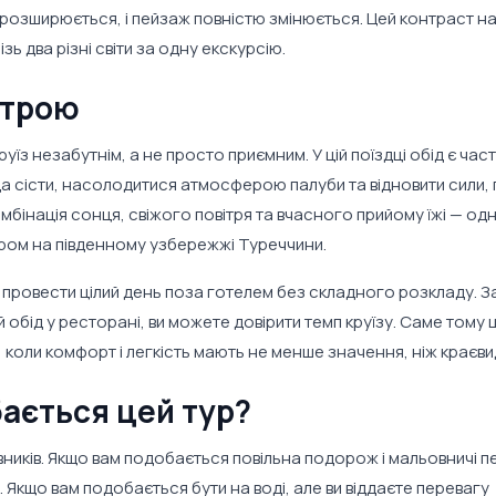
розширюється, і пейзаж повністю змінюється. Цей контраст н
зь два різні світи за одну екскурсію.
строю
уїз незабутнім, а не просто приємним. У цій поїздці обід є ча
а сісти, насолодитися атмосферою палуби та відновити сили, 
мбінація сонця, свіжого повітря та вчасного прийому їжі — одн
ором на південному узбережжі Туреччини.
е провести цілий день поза готелем без складного розкладу. З
 обід у ресторані, ви можете довірити темп круїзу. Саме тому 
, коли комфорт і легкість мають не менше значення, ніж краєви
ається цей тур?
ників. Якщо вам подобається повільна подорож і мальовничі п
я. Якщо вам подобається бути на воді, але ви віддаєте перевагу