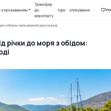
Трансфер
Ул
 з проживанням
до
тури
спілкування
аеропорту
моря з обідом: мальовничий день на воді
ід річки до моря з обідом:
оді