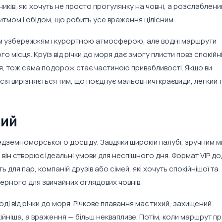
иків, які хочуть не просто прогулянку на човні, а розслаблени
итмом і обідом, що робить усе враження цілісним.
ним узбережжям і курортною атмосферою, але водні маршрути
го місця. Круїз від річки до моря дає змогу плисти повз спокійн
жя, тож сама подорож стає частиною привабливості. Якщо ви
рсія вирізняється тим, що поєднує мальовничі краєвиди, легкий т
вий
редземноморського досвіду. Завдяки широкій палубі, зручним м
він створює ідеальні умови для неспішного дня. Формат VIP д
 для пар, компаній друзів або сімей, які хочуть спокійнішої та
ерного для звичайних оглядових човнів.
ді від річки до моря. Річкове плавання має тихий, захищений
кійніша, а враження — більш неквапливе. Потім, коли маршрут п