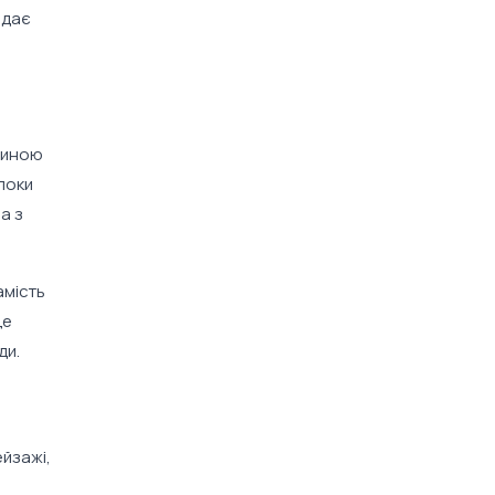
адає
стиною
поки
а з
амість
це
ди.
ейзажі,