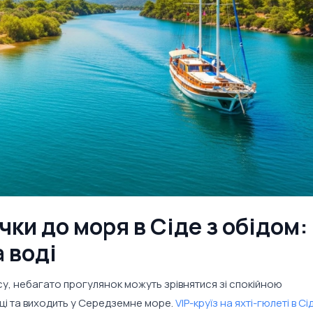
ічки до моря в Сіде з обідом:
 воді
су, небагато прогулянок можуть зрівнятися зі спокійною
ці та виходить у Середземне море.
VIP-круїз на яхті-гюлеті в Сі