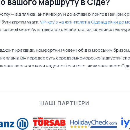
до вашого маршруту в Сіде?
ку — від пляжів і античних руїн до активних пригод і вечірніх р
 бути вартим уваги.
VIP-круїз на яхті-гюлеті в Сіде від річки до м
 на воді може бути таким же незабутнім, як і насичена екскур
ідкриті краєвиди, комфортний човен і обід із морським бризом
их планів. Він передає суть середземноморської відпустки спо
 залишається з вами надовго після того, як ви залишаєте Сіде
НАШІ ПАРТНЕРИ