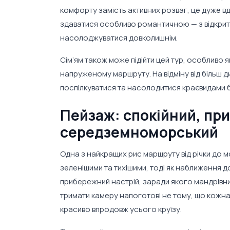
комфорту замість активних розваг, це дуже в
здаватися особливо романтичною — з відкрит
насолоджуватися довколишнім.
Сім’ям також може підійти цей тур, особливо я
напруженому маршруту. На відміну від більш д
поспілкуватися та насолодитися краєвидами б
Пейзаж: спокійний, пр
середземноморський
Одна з найкращих рис маршруту від річки до м
зеленішими та тихішими, тоді як наближення д
прибережний настрій, заради якого мандрівник
тримати камеру напоготові не тому, що кожна
красиво впродовж усього круїзу.