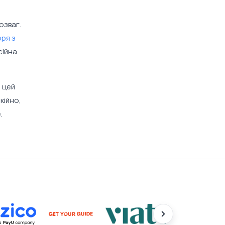
озваг.
оря з
сійна
, цей
кійно,
.