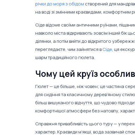
річки до моря з обідом
створений для мандрівн
на воді зі змінними краєвидами, комфортним р
Сіде відоме своїми античними руїнами, піща
навколо міста відкривають зовсім інший бік цьо
ділянки, а потім вийти до відкритого узбереж
переглядаєте, чим зайнятися в
Сіде
, ця екску
шарм традиційного гюлета.
Чому цей круїз особли
Гюлет — це більше, ніж човен; це частина се
для сидіння та класичному дерев’яному стилю 
більш вишуканого відчуття, що чудово підходить
комфортнішої атмосфери без натовпу, характ
Справжня привабливість цього туру — у перехо
характер. Краєвиди м’якші, вода зазвичай спо