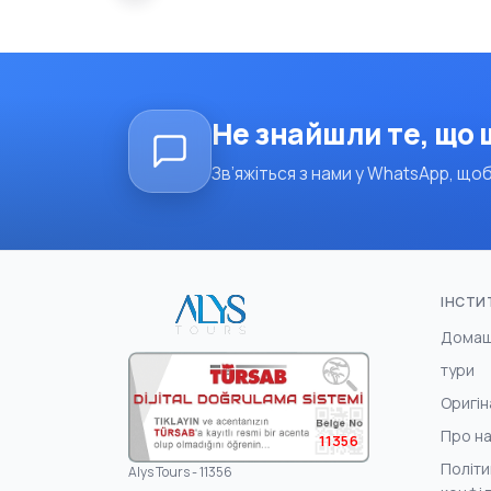
Не знайшли те, що
Зв’яжіться з нами у WhatsApp, щоб
ІНСТИ
Домаш
тури
Оригін
Про н
11356
Політи
Alys Tours - 11356