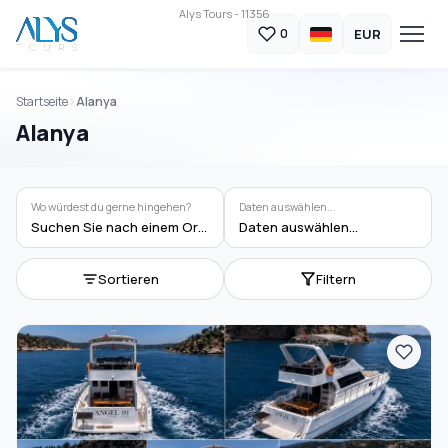
Alys Tours - 11356
EUR
0
Startseite
Alanya
Alanya
Wo würdest du gerne hingehen?
Daten auswählen...
Suchen Sie nach einem Ort oder einer Aktivität
Daten auswählen...
Sortieren
Filtern