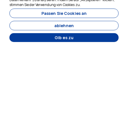
Wir sind für Sie da
stimmen Sie der Verwendung von Cookies zu.
Passen Sie Cookies an
ablehnen
Gib es zu
11356
Alys Tours - 11356
Side Mahallesi, 624. Sokak, No:2
Manavgat/Antalya/Türkiye
UNTERNEHMEN
Startseite
Touren
Alys Originals
Über uns