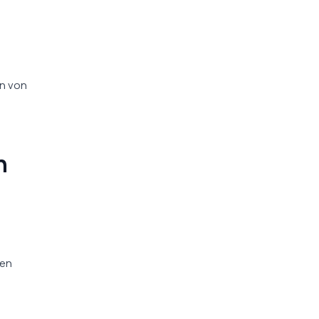
en von
n
fen