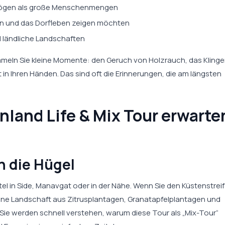
 mögen als große Menschenmengen
ten und das Dorfleben zeigen möchten
d ländliche Landschaften
eln Sie kleine Momente: den Geruch von Holzrauch, das Kling
n Ihren Händen. Das sind oft die Erinnerungen, die am längsten
Inland Life & Mix Tour erwarte
n die Hügel
el in Side, Manavgat oder in der Nähe. Wenn Sie den Küstenstrei
 eine Landschaft aus Zitrusplantagen, Granatapfelplantagen und
er Sie werden schnell verstehen, warum diese Tour als „Mix-Tour“