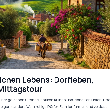
ichen Lebens: Dorfleben,
Mittagstour
iner goldenen Strände, antiken Ruinen und lebhaften Hafen. Doc
ine ganz andere Welt: ruhige Dörfer, Familienfarmen und zeitlose