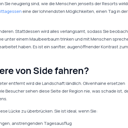
n Sie neugierig sind, wie die Menschen jenseits der Resorts wirkl
 Mittagessen
eine der lohnendsten Möglichkeiten, einen Tag in der
anderen. Stattdessen wird alles verlangsamt, sodass Sie beobac
 Tee unter einem Maulbeerbaum trinken und mit Menschen sprech
earbeitet haben. Es ist ein sanfter, augenöffnender Kontrast zum
re von Side fahren?
meter entfernt wird die Landschaft ländlich. Olivenhaine ersetzen
ele Besucher sehen diese Seite der Region nie, was schade ist, 
ens.
iese Lücke zu überbrücken. Sie ist ideal, wenn Sie:
langen, anstrengenden Tagesausflug