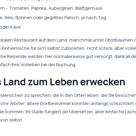
n – Tomaten, Paprika, Auberginen, Blattgemüse
e, Reis, Bohnen oder gegrilltes Fleisch, je nach Tag
oder Käse
ustikalen Restaurant auf dem Land, manchmal unter Obstbäumen 
e Einheimische für sich selbst zubereiten: nicht schick, aber volle
he Reisende werden hier normalerweise gut versorgt, dank all de
fach Ihre Vorlieben bei der Buchung.
as Land zum Leben erwecken
t Menschen zu sprechen, die in den Orten leben, die Sie besuchen
lische Wörter; ältere Dorfbewohner könnten anfangs schüchtern 
 kommen. Ihr Guide fungiert als Übersetzer, aber einfache Läch
von selbst.