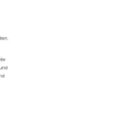
len.
lle
 und
und