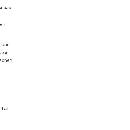
ür das
nen
, und
Fotos
ischen
 Teil