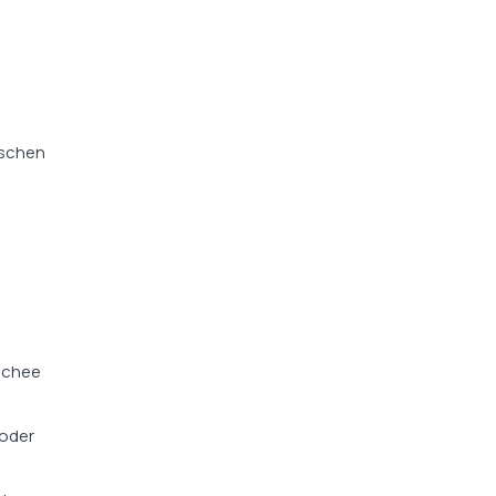
nschen
oschee
 oder