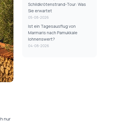
Schildkrötenstrand-Tour: Was
Sie erwartet
05-08-2026
Ist ein Tagesausflug von
Marmaris nach Pamukkale
lohnenswert?
04-08-2026
h nur