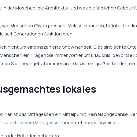
te in der Moschee, die Architektur und was die täglichen Gebete f
 wie Menschen Oliven pressen, Melasse machen, Kräuter trock
e seit Generationen funktionieren.
ich nicht um eine inszenierte Show handelt. Dies sind echte Orte
er Menschen ein. Fragen Sie immer vorher um Erlaubnis, bevor Sie 
n Sie Teeangebote immer an – das ist ein großer Teil der türk
ausgemachtes lokales
d hier ist das Mittagessen ein Mittelpunkt, kein Nachgedanke. Der
x Tour mit lokalem Mittagessen
bedeutet normalerweise:
ein- oder Holzofen gebacken