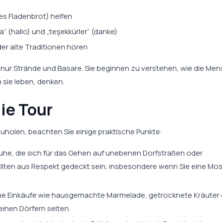
es Fladenbrot) helfen
“ (hallo) und „teşekkürler“ (danke)
er alte Traditionen hören
s nur Strände und Basare. Sie beginnen zu verstehen, wie die Me
m sie leben, denken.
die Tour
holen, beachten Sie einige praktische Punkte:
e, die sich für das Gehen auf unebenen Dorfstraßen oder
ollten aus Respekt gedeckt sein, insbesondere wenn Sie eine M
eine Einkäufe wie hausgemachte Marmelade, getrocknete Kräuter
einen Dörfern selten.