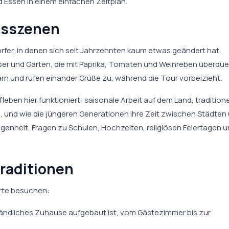
nd Essen in einem einfachen Zeitplan.
gsszenen
örfer, in denen sich seit Jahrzehnten kaum etwas geändert hat.
er und Gärten, die mit Paprika, Tomaten und Weinreben überquel
n und rufen einander Grüße zu, während die Tour vorbeizieht.
leben hier funktioniert: saisonale Arbeit auf dem Land, traditione
, und wie die jüngeren Generationen ihre Zeit zwischen Städten
legenheit, Fragen zu Schulen, Hochzeiten, religiösen Feiertagen 
raditionen
Orte besuchen:
 ländliches Zuhause aufgebaut ist, vom Gästezimmer bis zur