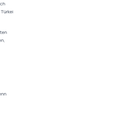
ich
 Türkei
hten
en,
denn