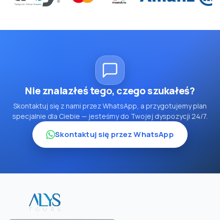
Nie znalazłeś tego, czego szukałeś?
Skontaktuj się z nami przez WhatsApp, a przygotujemy plan
specjalnie dla Ciebie — jesteśmy do Twojej dyspozycji 24/7.
Skontaktuj się przez WhatsApp