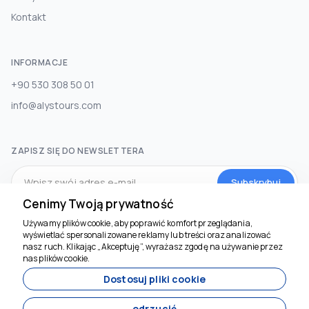
Kontakt
INFORMACJE
+90 530 308 50 01
info@alystours.com
ZAPISZ SIĘ DO NEWSLETTERA
Subskrybuj
Cenimy Twoją prywatność
Używamy plików cookie, aby poprawić komfort przeglądania,
MEDIA SPOŁECZNOŚCIOWE
wyświetlać spersonalizowane reklamy lub treści oraz analizować
Jesteśmy tu, by
nasz ruch. Klikając „Akceptuję”, wyrażasz zgodę na używanie przez
pomóc
nas plików cookie.
Dostosuj pliki cookie
odrzucić