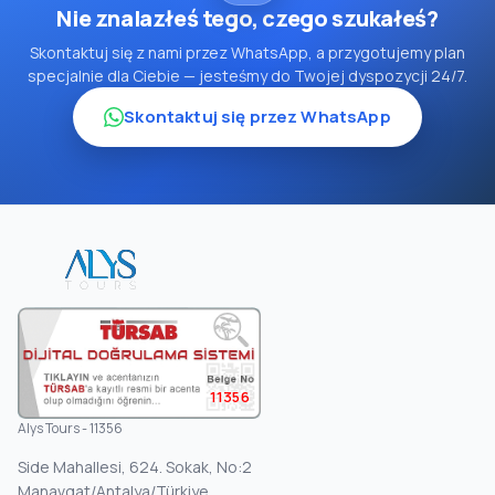
Nie znalazłeś tego, czego szukałeś?
Skontaktuj się z nami przez WhatsApp, a przygotujemy plan
specjalnie dla Ciebie — jesteśmy do Twojej dyspozycji 24/7.
Skontaktuj się przez WhatsApp
11356
Alys Tours - 11356
Side Mahallesi, 624. Sokak, No:2
Manavgat/Antalya/Türkiye