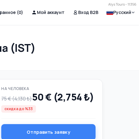
Alys Tours - 11356
ранное (
0
)
Мой аккаунт
Вход B2B
Русский
а (IST)
НА ЧЕЛОВЕКА
50 € (2,754 ₺)
75 € (4,130 ₺)
скидка до %33
Отправить заявку