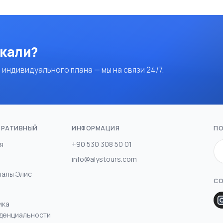
скали?
 индивидуального плана — мы на связи 24/7.
ОРАТИВНЫЙ
ИНФОРМАЦИЯ
ПО
я
+90 530 308 50 01
info@alystours.com
налы Элис
СО
ика
денциальности