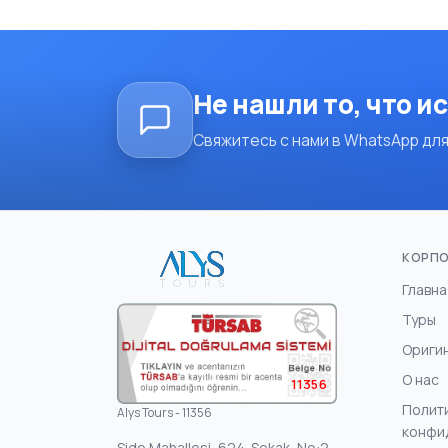
Не нашли то, что и
Свяжитесь с нами в WhatsApp для
КОРП
Главна
Туры
Ориги
О нас
11356
Полит
Alys Tours - 11356
конфи
Side Mahallesi, 624. Sokak, No:2