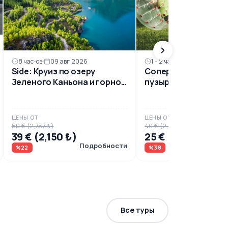
8 час-ов
09 авг 2026
1 - 2 час
10 авг 2026
Side: Круиз по озеру
Соперничество в
Зеленого Каньона и горное
пузырьковом футбо
побегство
ЦЕНЫ ОТ
ЦЕНЫ ОТ
50 € (2,757 ₺)
40 € (2,205 ₺)
39 € (2,150 ₺)
25 € (1,378 ₺)
Подробности
Под
%22
%38
Все туры