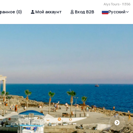
Alys Tours - 11356
ранное (
0
)
Мой аккаунт
Вход B2B
Русский