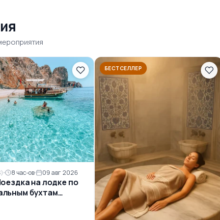
ия
 мероприятия
БЕСТСЕЛЛЕР
8 час-ов
09 авг 2026
3)
Поездка на лодке по
альным бухтам
ды с обедом