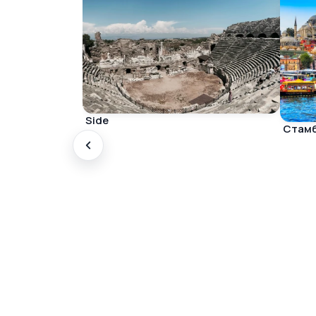
Side
Стам