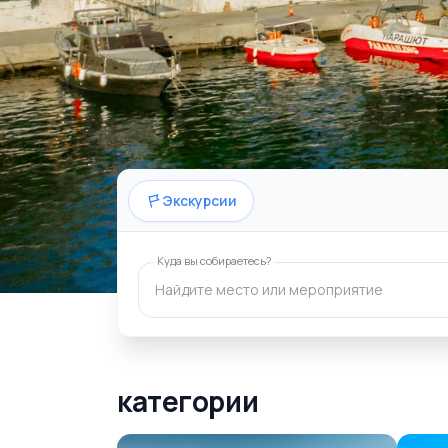
Экскурсии
Куда вы собираетесь?
Откуда всё началось
категории
Для незабываемых воспоминаний