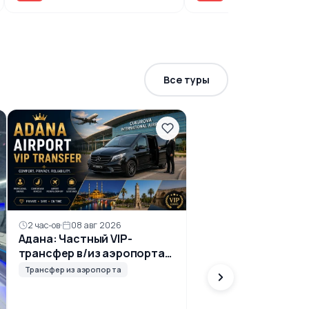
Все туры
2 час-ов
08 авг 2026
Адана: Частный VIP-
трансфер в/из аэропорта
Чукурова
Трансфер из аэропорта