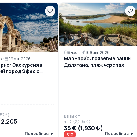
8 час-ов
09 авг 2026
Мармари́с: грязевые ванны
ов
09 авг 2026
рис: Экскурсия в
Далягана, пляж черепах
ий город Эфес с
ом
Т
757 ₺)
ЦЕНЫ ОТ
(2,205
40 € (2,205 ₺)
35 € (1,930 ₺)
Подробности
Подробности
%13