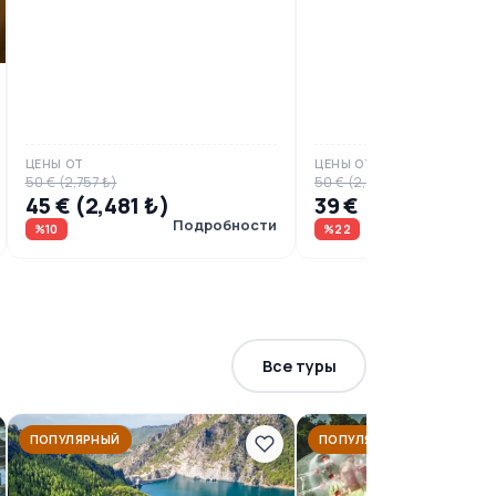
ЦЕНЫ ОТ
ЦЕНЫ ОТ
50 € (2,757 ₺)
50 € (2,757 ₺)
45 € (2,481 ₺)
39 € (2,150 ₺)
Подробности
Под
%10
%22
Все туры
ПОПУЛЯРНЫЙ
ПОПУЛЯРНЫЙ