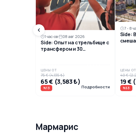
7 - 8 ч
Side: 
1 час-ов
08 авг 2026
смеша
Side: Опыт на стрельбище с
обед
трансфером и 30
выстрелов
ЦЕНЫ ОТ
ЦЕНЫ О
75 € (4,135 ₺)
40 € (2,
65 € (3,583 ₺)
19 € 
Подробности
%13
%53
Мармарис