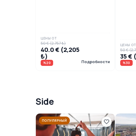
ЦЕНЫ ОТ
50 € (2,757 ₺)
ЦЕНЫ О
40.0 € (2,205
50 € (2,
₺)
35 € 
Подробности
%20
%30
Side
ПОПУЛЯРНЫЙ