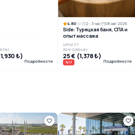
4.80
2 - 3 час
08 авг 2026
(5)
Side: Турецкая баня, СПА и
опыт массажа
Т
ЦЕНЫ ОТ
757 ₺)
30 € (1,654 ₺)
(1,930 ₺)
25 € (1,378 ₺)
Подробности
Подробности
%17