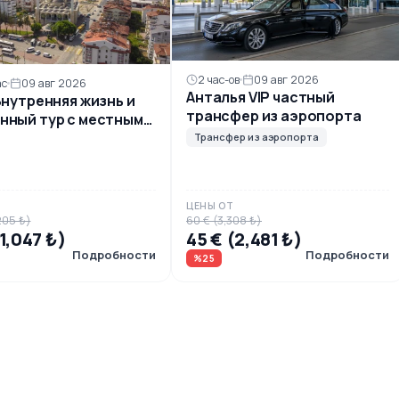
2 час-ов
09 авг 2026
ас
09 авг 2026
Анталья VIP частный
Внутренняя жизнь и
трансфер из аэропорта
нный тур с местным
ом
Трансфер из аэропорта
Т
ЦЕНЫ ОТ
205 ₺)
60 € (3,308 ₺)
(1,047 ₺)
45 € (2,481 ₺)
Подробности
Подробности
%25