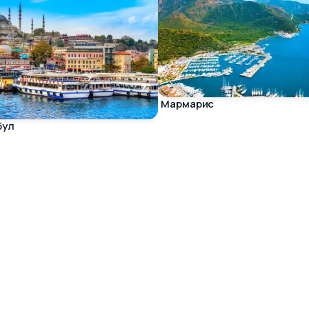
Мармарис
бул