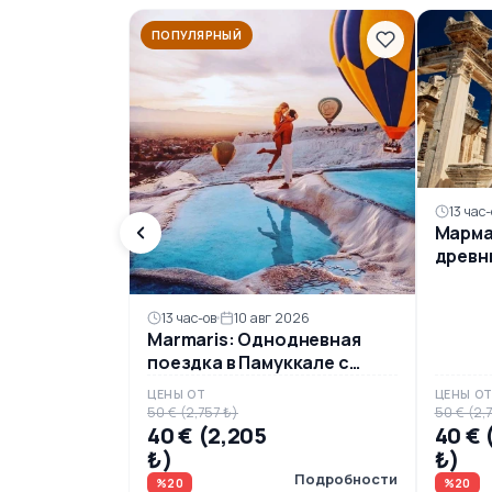
ПОПУЛЯРНЫЙ
13 час-
Марма
древн
обед
13 час-ов
10 авг 2026
Marmaris: Однодневная
поездка в Памуккале с
завтраком и
ЦЕНЫ ОТ
ЦЕНЫ О
экскурсионным
50 € (2,757 ₺)
50 € (2,
обслуживанием
40 € (2,205
40 € 
₺)
₺)
Подробности
%20
%20