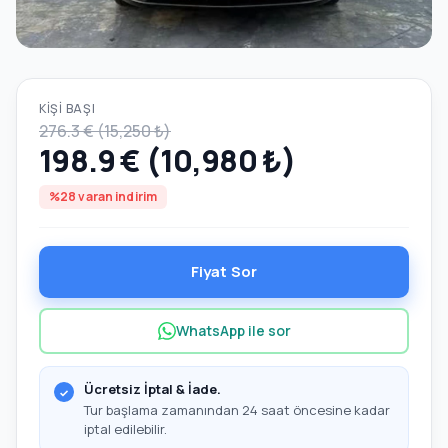
KIŞI BAŞI
276.3 € (15,250 ₺)
198.9 € (10,980 ₺)
%28 varan indirim
Fiyat Sor
WhatsApp ile sor
Ücretsiz İptal & İade.
Tur başlama zamanından 24 saat öncesine kadar
iptal edilebilir.