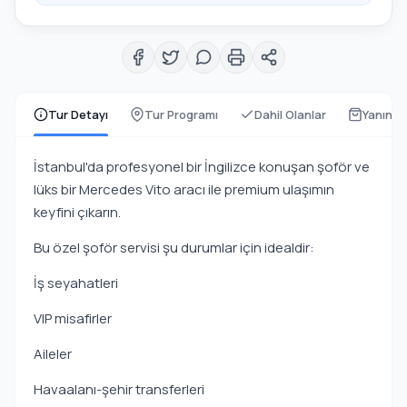
Tur Detayı
Tur Programı
Dahil Olanlar
Yanında
İstanbul'da profesyonel bir İngilizce konuşan şoför ve
lüks bir Mercedes Vito aracı ile premium ulaşımın
keyfini çıkarın.
Bu özel şoför servisi şu durumlar için idealdir:
İş seyahatleri
VIP misafirler
Aileler
Havaalanı-şehir transferleri