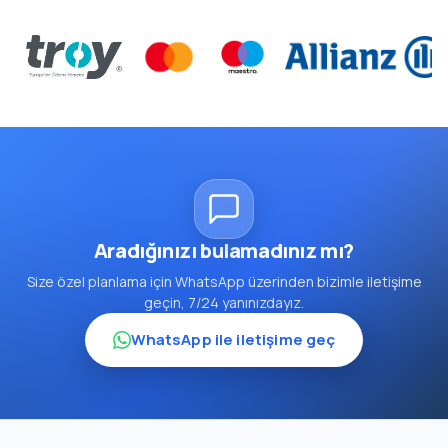
Aradığınızı bulamadınız mı?
Size özel planlama için WhatsApp üzerinden bizimle iletişime
geçin, 7/24 yanınızdayız.
WhatsApp ile iletişime geç