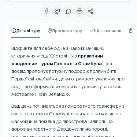
Деталі туру
Програма туру
Що включено
Щ
Відкрийте для себе одне з найвизначніших
історичних місць XX століття з
приватним
дводенним туром Галіполі з Стамбула
. Цей
досвід пропонує потужну подорож полями битв
Першої світової війни, де ви отримаєте уявлення про
події, що сформували сучасну Туреччину, а також
Австралію і Нову Зеландію.
Ваш день починається з комфортного трансферу з
вашого готелю в Стамбулі, після чого на вас чекає
мальовнича поїздка до півострова Галіполі. По
дорозі ви перетнете Дарданелли на поромі,
насолоджуючись прекрасними прибережними