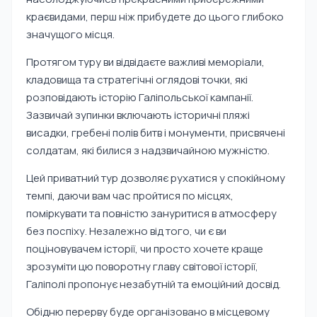
краєвидами, перш ніж прибудете до цього глибоко
значущого місця.
Протягом туру ви відвідаєте важливі меморіали,
кладовища та стратегічні оглядові точки, які
розповідають історію Галіпольської кампанії.
Зазвичай зупинки включають історичні пляжі
висадки, гребені полів битв і монументи, присвячені
солдатам, які билися з надзвичайною мужністю.
Цей приватний тур дозволяє рухатися у спокійному
темпі, даючи вам час пройтися по місцях,
поміркувати та повністю зануритися в атмосферу
без поспіху. Незалежно від того, чи є ви
поціновувачем історії, чи просто хочете краще
зрозуміти цю поворотну главу світової історії,
Галіполі пропонує незабутній та емоційний досвід.
Обідню перерву буде організовано в місцевому