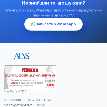
Не знайшли те, що шукали?
Зв’яжіться з нами у WhatsApp, щоб отримати індивідуальний
план — ми на зв’язку 24/7.
Написати у WhatsApp
11356
Alys Tours - 11356
Side Mahallesi, 624. Sokak, No:2
Manavgat/Antalya/Türkiye