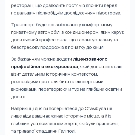
ресторані, що дозволить гостям відпочити перед
подальшим післяобіднім дослідженням півострова.
Транспорт буде організовано у комфортному
приватному автомобілі з кондиціонером, яким керує
досвідчений професіонал, що гарантує плавну та
безстресову подорож від початку до кінця.
За бажанням можна додати
ліцензованого
професійного екскурсовода
, який доповнить ваш
візит детальним історичним контекстом,
розповідями про поля битв та експертними
висновками, перетворюючи тур на глибший освітній
досвід.
Наприкінці дня ви повернетеся до Стамбула не
лише відвідавши важливе історичне місце, а й із
глибшим усвідомленням жертв, які були принесені,
та тривалої спадщини Галіполі.