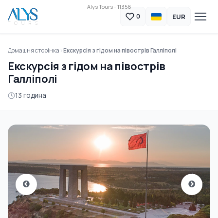
Alys Tours - 11356
EUR
0
Домашня сторінка
Екскурсія з гідом на півострів Галліполі
Екскурсія з гідом на півострів
Галліполі
13 година