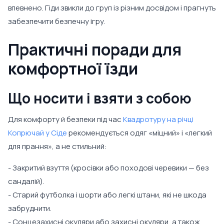
впевнено. Гіди звикли до груп із різним досвідом і прагнуть
забезпечити безпечну ігру.
Практичні поради для
комфортної їзди
Що носити і взяти з собою
Для комфорту й безпеки під час
Квадротуру на річці
Копрючай у Сіде
рекомендується одяг «міцний» і «легкий
для прання», а не стильний:
- Закритий взуття (кросівки або походові черевики — без
сандалій).
- Старий футболка і шорти або легкі штани, які не шкода
забруднити.
- Сонцезахисні окуляри або захисні окуляри, а також