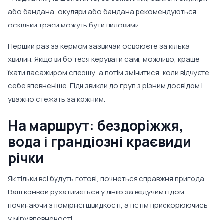
або бандана; окуляри або бандана рекомендуються,
оскільки траси можуть бути пиловими.
Перший раз за кермом зазвичай освоюєте за кілька
хвилин. Якщо ви боїтеся керувати самі, можливо, краще
їхати пасажиром спершу, а потім змінитися, коли відчуєте
себе впевненіше. Гіди звикли до груп з різним досвідом і
уважно стежать за кожним.
На маршрут: бездоріжжя,
вода і грандіозні краєвиди
річки
Як тільки всі будуть готові, почнеться справжня пригода.
Ваш конвой рухатиметься у лінію за ведучим гідом,
починаючи з помірної швидкості, а потім прискорюючись
у міру впевненості.