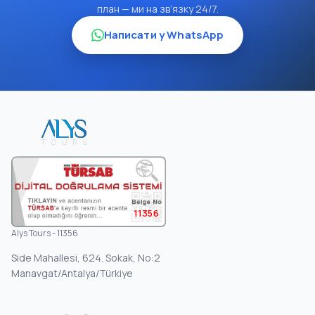
план — ми на зв’язку 24/7.
Написати у WhatsApp
11356
Alys Tours - 11356
Side Mahallesi, 624. Sokak, No:2
Manavgat/Antalya/Türkiye