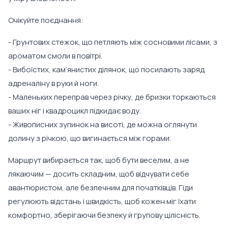
Очікуйте поєднання:
- Грунтових стежок, що петляють між сосновими лісами, з
ароматом смоли в повітрі.
- Вибоїстих, кам’янистих ділянок, що посилають заряд
адреналіну в руки й ноги.
- Маленьких переправ через річку, де бризки торкаються
ваших ніг і квадроцикл підкидає воду.
- Живописних зупинок на висоті, де можна оглянути
долину з річкою, що вигинається між горами.
Маршрут вибирається так, щоб бути веселим, а не
лякаючим — досить складним, щоб відчувати себе
авантюристом, але безпечним для початківців. Гіди
регулюють відстань і швидкість, щоб кожен міг їхати
комфортно, зберігаючи безпеку й групову цілісність.