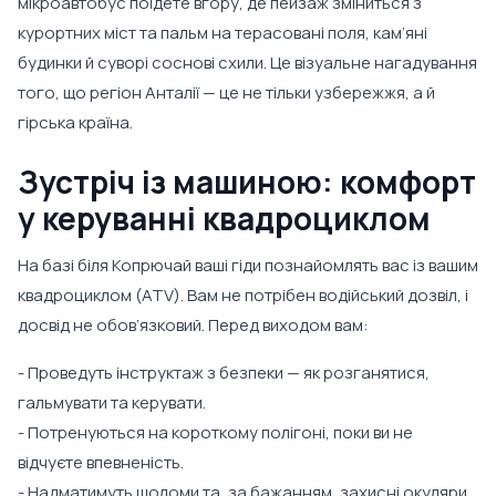
мікроавтобус поїдете вгору, де пейзаж зміниться з
курортних міст та пальм на терасовані поля, кам’яні
будинки й суворі соснові схили. Це візуальне нагадування
того, що регіон Анталії — це не тільки узбережжя, а й
гірська країна.
Зустріч із машиною: комфорт
у керуванні квадроциклом
На базі біля Копрючай ваші гіди познайомлять вас із вашим
квадроциклом (ATV). Вам не потрібен водійський дозвіл, і
досвід не обов’язковий. Перед виходом вам:
- Проведуть інструктаж з безпеки — як розганятися,
гальмувати та керувати.
- Потренуються на короткому полігоні, поки ви не
відчуєте впевненість.
- Надматимуть шоломи та, за бажанням, захисні окуляри