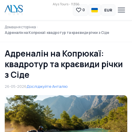
Alys Tours - 11356
EUR
0
Домашня сторінка
Адреналін на Копрюкаї: квадротур та краєвиди річки з Сіде
Адреналін на Копрюкаї:
квадротур та краєвиди річки
з Сіде
26-05-2026
Досліджуйте Анталію