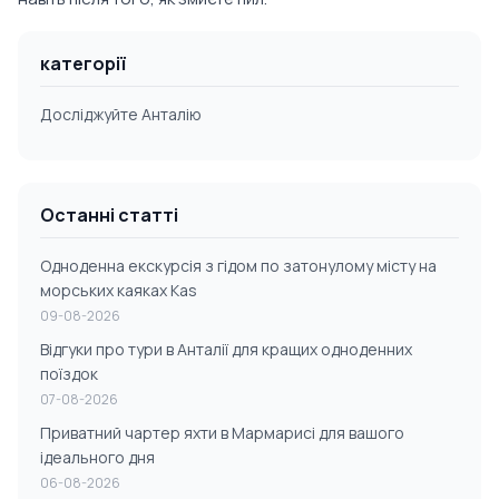
категорії
Досліджуйте Анталію
Останні статті
Одноденна екскурсія з гідом по затонулому місту на
морських каяках Kas
09-08-2026
Відгуки про тури в Анталії для кращих одноденних
поїздок
07-08-2026
Приватний чартер яхти в Мармарисі для вашого
ідеального дня
06-08-2026