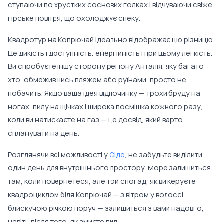
ступаючи по хрустких соснових голках і відчуваючи свіже
гірське повітря, що охолоджує спеку.
Квадротур на Копрючай ідеально відображає цю різницю.
Це дикість і доступність, енергійність і при цьому легкість.
Ви спробуєте іншу сторону регіону Анталія, яку багато
хто, обмежившись пляжем або руїнами, просто не
побачить. Якщо ваша ідея відпочинку — трохи бруду на
ногах, пилу на щічках і широка посмішка кожного разу,
коли ви натискаєте на газ — це досвід, який варто
спланувати на день.
Розглянячи всі можливості у
Сіде
, не забудьте виділити
один день для внутрішнього простору. Море залишиться
там, коли повернетеся, але той спогад, як ви керуєте
квадроциклом біля Копрючай — з вітром у волоссі,
блискучою річкою поруч — залишиться з вами надовго,
навіть після того, як змиєте пил.