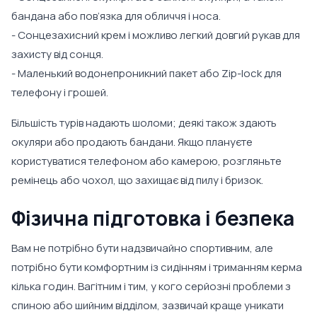
бандана або пов’язка для обличчя і носа.
- Сонцезахисний крем і можливо легкий довгий рукав для
захисту від сонця.
- Маленький водонепроникний пакет або Zip-lock для
телефону і грошей.
Більшість турів надають шоломи; деякі також здають
окуляри або продають бандани. Якщо плануєте
користуватися телефоном або камерою, розгляньте
ремінець або чохол, що захищає від пилу і бризок.
Фізична підготовка і безпека
Вам не потрібно бути надзвичайно спортивним, але
потрібно бути комфортним із сидінням і триманням керма
кілька годин. Вагітним і тим, у кого серйозні проблеми з
спиною або шийним відділом, зазвичай краще уникати