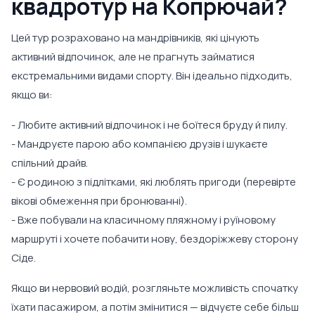
квадротур на Копрючай?
Цей тур розраховано на мандрівників, які цінують
активний відпочинок, але не прагнуть займатися
екстремальними видами спорту. Він ідеально підходить,
якщо ви:
- Любите активний відпочинок і не боїтеся бруду й пилу.
- Мандруєте парою або компанією друзів і шукаєте
спільний драйв.
- Є родиною з підлітками, які люблять пригоди (перевірте
вікові обмеження при бронюванні).
- Вже побували на класичному пляжному і руїновому
маршруті і хочете побачити нову, бездоріжжеву сторону
Сіде.
Якщо ви нервовий водій, розгляньте можливість спочатку
їхати пасажиром, а потім змінитися — відчуєте себе більш