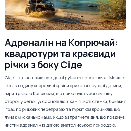
Адреналін на Копрючай:
квадротури та краєвиди
річки з боку Сіде
Сіде — це не тільки про давні руїни та золоті пляжі. Менше
ніж за годину всередині країни приховані суворі долини,
вириті річкою Копрючай, що приховують зовсім іншу
сторону регіону: соснові ліси, кам’янисті стежки, бризки в
іграх по річкових переправах та гуркіт квадроциклів, що
лунає між каньйонами. Якщо ви прагнете дня, що поєднує
чистий адреналін із дикою анатолійською природою,