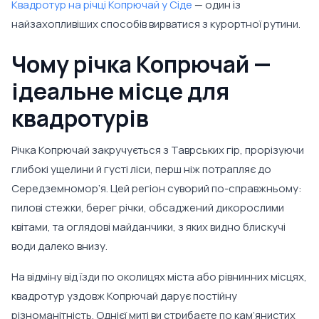
Квадротур на річці Копрючай у Сіде
— один із
найзахопливіших способів вирватися з курортної рутини.
Чому річка Копрючай —
ідеальне місце для
квадротурів
Річка Копрючай закручується з Таврських гір, прорізуючи
глибокі ущелини й густі ліси, перш ніж потрапляє до
Середземномор’я. Цей регіон суворий по-справжньому:
пилові стежки, берег річки, обсаджений дикорослими
квітами, та оглядові майданчики, з яких видно блискучі
води далеко внизу.
На відміну від їзди по околицях міста або рівнинних місцях,
квадротур уздовж Копрючай дарує постійну
різноманітність. Однієї миті ви стрибаєте по кам’янистих