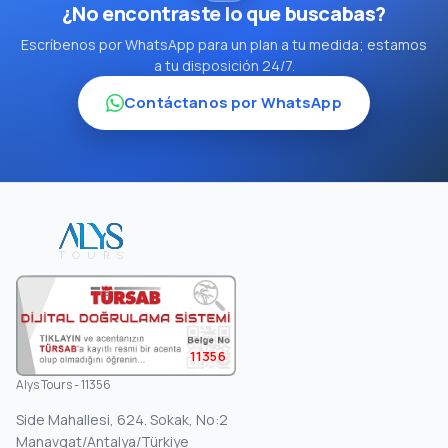
¿No encontraste lo que buscabas?
Escríbenos por WhatsApp para un plan a tu medida; estamos
a tu disposición 24/7.
Contáctanos por WhatsApp
11356
Alys Tours - 11356
Side Mahallesi, 624. Sokak, No:2
Manavgat/Antalya/Türkiye