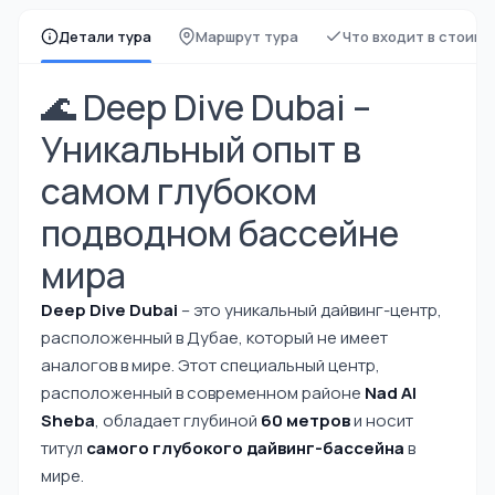
Детали тура
Маршрут тура
Что входит в стоимо
🌊 Deep Dive Dubai –
Уникальный опыт в
самом глубоком
подводном бассейне
мира
Deep Dive Dubai
– это уникальный дайвинг-центр,
расположенный в Дубае, который не имеет
аналогов в мире. Этот специальный центр,
расположенный в современном районе
Nad Al
Sheba
, обладает глубиной
60 метров
и носит
титул
самого глубокого дайвинг-бассейна
в
мире.