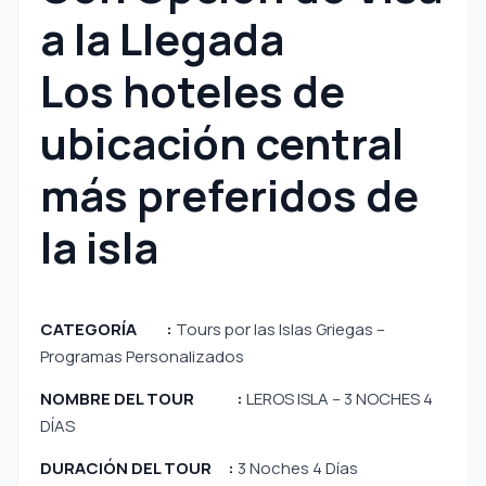
a la Llegada
Los hoteles de
ubicación central
más preferidos de
la isla
CATEGORÍA :
Tours por las Islas Griegas –
Programas Personalizados
NOMBRE DEL TOUR :
LEROS ISLA – 3 NOCHES 4
DÍAS
DURACIÓN DEL TOUR :
3 Noches 4 Días