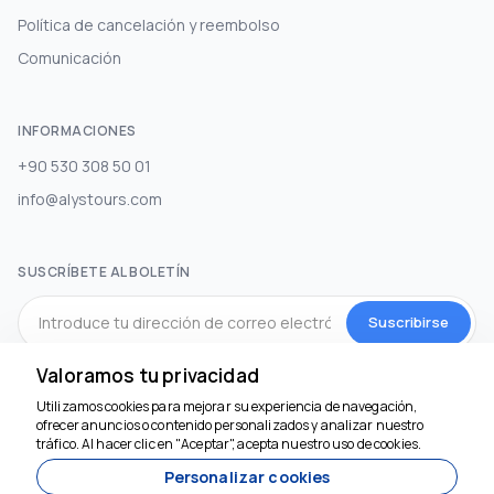
Política de cancelación y reembolso
Comunicación
INFORMACIONES
+90 530 308 50 01
info@alystours.com
SUSCRÍBETE AL BOLETÍN
Suscribirse
Valoramos tu privacidad
MEDIOS DE COMUNICACIÓN SOCIAL
Utilizamos cookies para mejorar su experiencia de navegación,
Estamos aquí para
ofrecer anuncios o contenido personalizados y analizar nuestro
ayudar
tráfico. Al hacer clic en "Aceptar", acepta nuestro uso de cookies.
Personalizar cookies