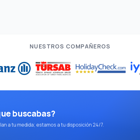
NUESTROS COMPAÑEROS
 que buscabas?
an a tu medida; estamos a tu disposición 24/7.