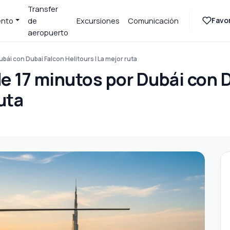
Transfer
Favor
ento
de
Excursiones
Comunicación
aeropuerto
bái con Dubai Falcon Helitours | La mejor ruta
de 17 minutos por Dubái con 
ruta