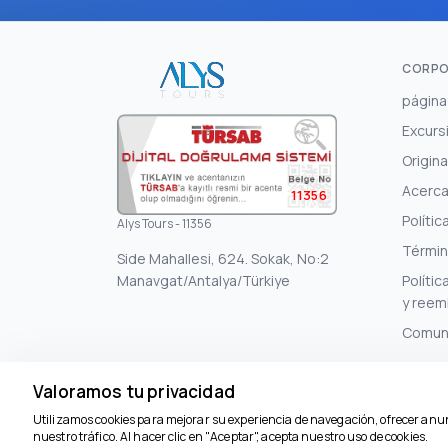
CORPO
página 
Excurs
Origina
Acerca
11356
Polític
Alys Tours - 11356
Términ
Side Mahallesi, 624. Sokak, No:2
Manavgat/Antalya/Türkiye
Políti
y reem
Comun
Valoramos tu privacidad
Utilizamos cookies para mejorar su experiencia de navegación, ofrecer anu
nuestro tráfico. Al hacer clic en "Aceptar", acepta nuestro uso de cookies.