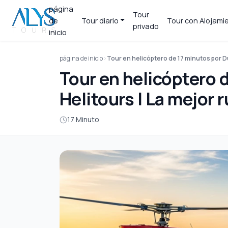
página
Tour
de
Tour diario
Tour con Alojami
privado
inicio
página de inicio
Tour en helicóptero de 17 minutos por Du
Tour en helicóptero 
Helitours | La mejor 
17 Minuto