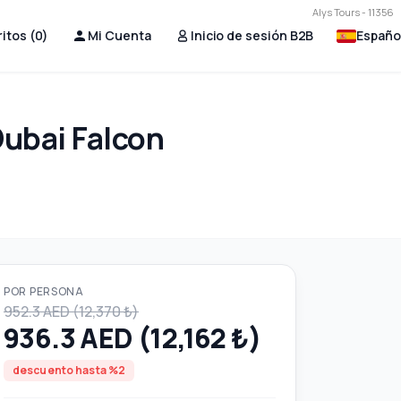
Alys Tours - 11356
itos (
0
)
Mi Cuenta
Inicio de sesión B2B
Españo
Dubai Falcon
POR PERSONA
952.3 AED (12,370 ₺)
936.3 AED (12,162 ₺)
descuento hasta %2