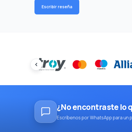
Escribir reseña
¿No encontraste lo
Escríbenos por WhatsApp para un pl