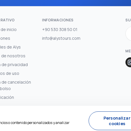
RATIVO
INFORMACIONES
SU
de inicio
+90 530 308 50 01
iones
info@alystours.com
les de Alys
ME
 de nosotros
a de privacidad
os de uso
ca de cancelación
bolso
icación
Personalizar
ncios o contenido personalizados y analizar
cookies
Desarrollado por