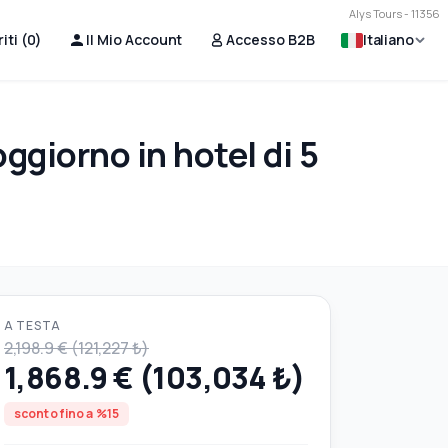
Alys Tours - 11356
iti (
0
)
Il Mio Account
Accesso B2B
Italiano
ggiorno in hotel di 5
A TESTA
2,198.9 € (121,227 ₺)
1,868.9 € (103,034 ₺)
sconto fino a %15