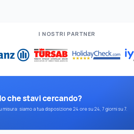
I NOSTRI PARTNER
lo che stavi cercando?
 misura: siamo a tua disposizione 24 ore su 24, 7 giorni su 7.