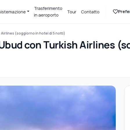
Trasferimento
Prefer
sistemazione
Tour
Contatto
in aeroporto
Airlines (soggiorno in hotel di 5 notti)
 Ubud con Turkish Airlines (so