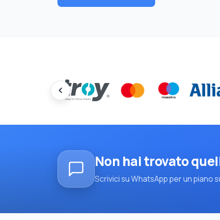
Non hai trovato quel
Scrivici su WhatsApp per un piano su