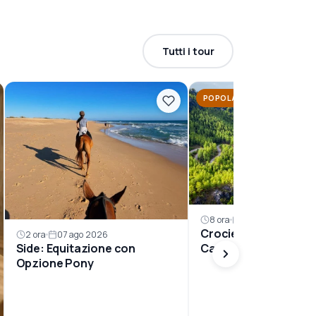
Tutti i tour
POPOLARE
8 ora
08 ago 2026
Crociera sul Lago G
2 ora
07 ago 2026
Canyon e Fuga in Mo
Side: Equitazione con
Opzione Pony