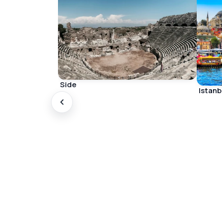
Side
Istanb