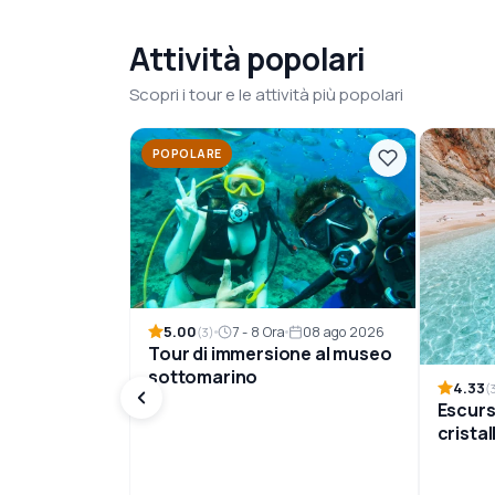
Attività popolari
Scopri i tour e le attività più popolari
POPOLARE
5.00
7 - 8 Ora
08 ago 2026
(3)
Tour di immersione al museo
sottomarino
4.33
(
Escurs
cristal
pranz