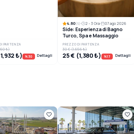
4.80
2 - 3 Ora
07 ago 2026
(5)
Side: Esperienza di Bagno
Turco, Spa e Massaggio
DI PARTENZA
PREZZO DI PARTENZA
760 ₺)
30 € (1,656 ₺)
(1,932 ₺)
25 € (1,380 ₺)
Dettagli
Dettagli
%30
%17