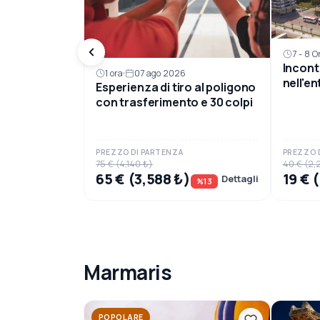
7 - 8 O
Incont
1 ora
07 ago 2026
nell'e
Esperienza di tiro al poligono
con pr
con trasferimento e 30 colpi
PREZZO DI PARTENZA
PREZZO 
75 € (4,140 ₺)
40 € (2,
65 € (3,588 ₺)
19 € 
Dettagli
%13
Marmaris
POPOLARE