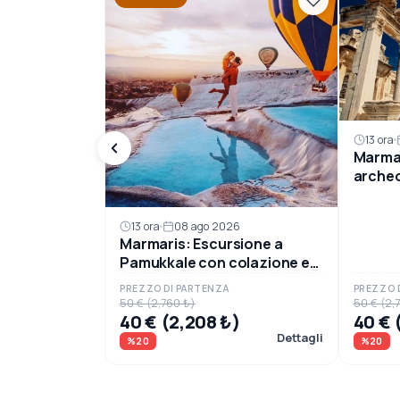
13 ora
Marmar
archeo
pranz
13 ora
08 ago 2026
Marmaris: Escursione a
Pamukkale con colazione e
visita guidata
PREZZO DI PARTENZA
PREZZO 
50 € (2,760 ₺)
50 € (2,
40 € (2,208 ₺)
40 € 
Dettagli
%20
%20