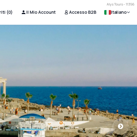
Alys Tours - 11356
iti (
0
)
Il Mio Account
Accesso B2B
Italiano