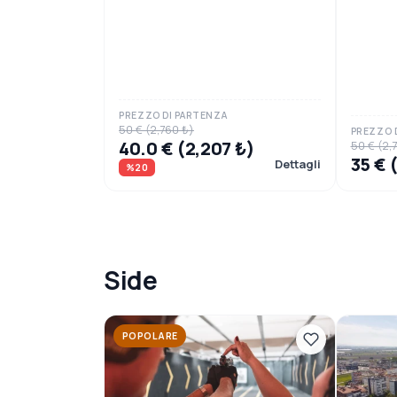
PREZZO DI PARTENZA
50 € (2,760 ₺)
PREZZO 
40.0 € (2,207 ₺)
50 € (2,
35 € 
Dettagli
%20
Side
POPOLARE