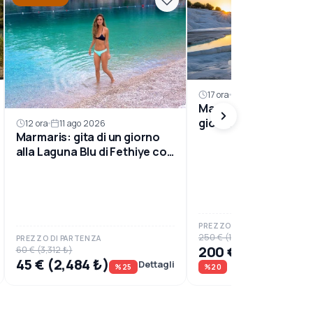
17 ora
08 ago 2026
Marmaris: Escursione
giorno a Pamukkale 
12 ora
11 ago 2026
Marmaris: gita di un giorno
Hierapolis con Pallo
alla Laguna Blu di Fethiye con
pranzo
PREZZO DI PARTENZA
250 € (13,800 ₺)
PREZZO DI PARTENZA
200 € (11,040 ₺)
60 € (3,312 ₺)
45 € (2,484 ₺)
Dettagli
%25
%20