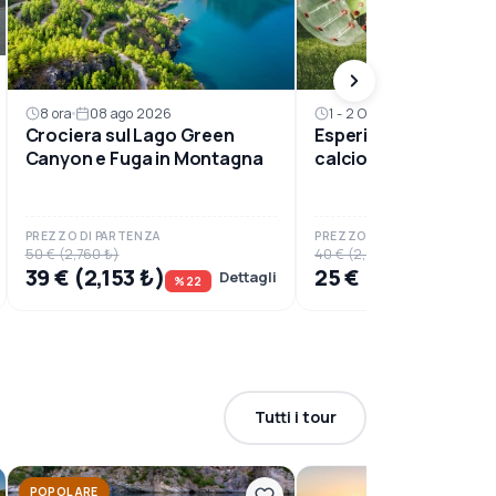
8 ora
08 ago 2026
1 - 2 Ora
09 ago 2026
Crociera sul Lago Green
Esperienza di partita 
Canyon e Fuga in Montagna
calcio nel pallone go
PREZZO DI PARTENZA
PREZZO DI PARTENZA
50 € (2,760 ₺)
40 € (2,208 ₺)
39 € (2,153 ₺)
25 € (1,380 ₺)
Dettagli
%22
%38
Tutti i tour
POPOLARE