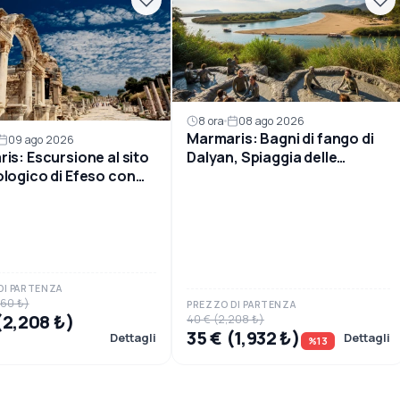
8 ora
08 ago 2026
Marmaris: Bagni di fango di
09 ago 2026
is: Escursione al sito
Dalyan, Spiaggia delle
logico di Efeso con
Tartarughe
o
DI PARTENZA
760 ₺)
PREZZO DI PARTENZA
(2,208 ₺)
40 € (2,208 ₺)
35 € (1,932 ₺)
Dettagli
Dettagli
%13