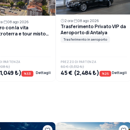
2 ora
08 ago 2026
ra
08 ago 2026
Trasferimento Privato VIP da
ro con la vita
Aeroporto di Antalya
ntroterra e tour misto
anzo locale
Trasferimento in aeroporto
DI PARTENZA
PREZZO DI PARTENZA
208 ₺)
60 € (3,312 ₺)
(1,049 ₺)
45 € (2,484 ₺)
Dettagli
Dettagli
%53
%25