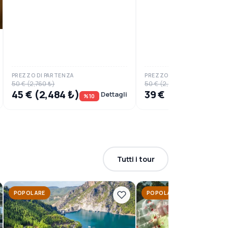
PREZZO DI PARTENZA
PREZZO DI PARTENZA
50 € (2,760 ₺)
50 € (2,760 ₺)
45 € (2,484 ₺)
39 € (2,153 ₺)
Dettagli
%10
%22
Tutti i tour
POPOLARE
POPOLARE