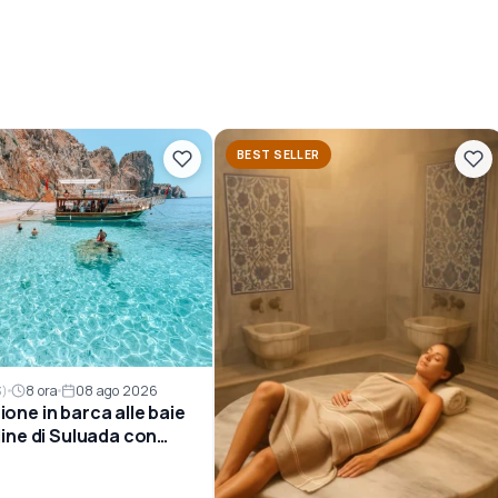
BEST SELLER
8 ora
08 ago 2026
3)
ione in barca alle baie
line di Suluada con
o