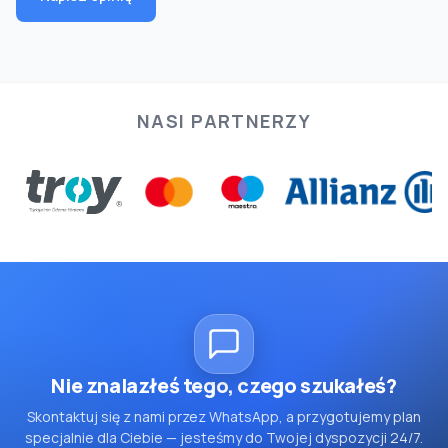
NASI PARTNERZY
Nie znalazłeś tego, czego szukałeś?
Skontaktuj się z nami przez WhatsApp, a przygotujemy plan
specjalnie dla Ciebie — jesteśmy do Twojej dyspozycji 24/7.