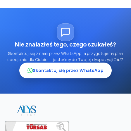
Nie znalazłeś tego, czego szukałeś?
Skontaktuj się z nami przez WhatsApp, a przygotujemy plan
specjalnie dla Ciebie — jesteśmy do Twojej dyspozycji 24/7.
Skontaktuj się przez WhatsApp