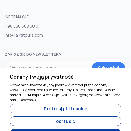
INFORMACJE
+90 530 308 50 01
info@alystours.com
ZAPISZ SIĘ DO NEWSLETTERA
Subskrybuj
Cenimy Twoją prywatność
Używamy plików cookie, aby poprawić komfort przeglądania,
MEDIA SPOŁECZNOŚCIOWE
wyświetlać spersonalizowane reklamy lub treści oraz analizować
Jesteśmy tu, by
nasz ruch. Klikając „Akceptuję”, wyrażasz zgodę na używanie przez
pomóc
nas plików cookie.
Dostosuj pliki cookie
odrzucić