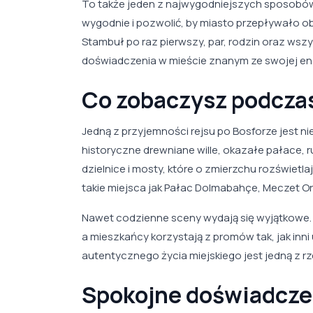
To także jeden z najwygodniejszych sposobów
wygodnie i pozwolić, by miasto przepływało ob
Stambuł po raz pierwszy, par, rodzin oraz wsz
doświadczenia w mieście znanym ze swojej ene
Co zobaczysz podczas
Jedną z przyjemności rejsu po Bosforze jest n
historyczne drewniane wille, okazałe pałace, 
dzielnice i mosty, które o zmierzchu rozświetla
takie miejsca jak Pałac Dolmabahçe, Meczet Ort
Nawet codzienne sceny wydają się wyjątkowe.
a mieszkańcy korzystają z promów tak, jak in
autentycznego życia miejskiego jest jedną z rz
Spokojne doświadcze