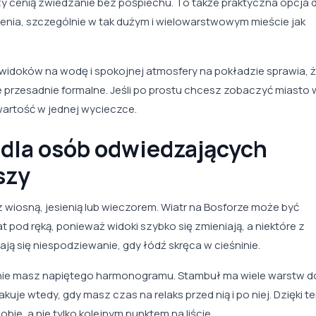
 cenią zwiedzanie bez pośpiechu. To także praktyczna opcja d
nia, szczególnie w tak dużym i wielowarstwowym mieście jak
 widoków na wodę i spokojnej atmosfery na pokładzie sprawia, 
e przesadnie formalne. Jeśli po prostu chcesz zobaczyć miasto 
wartość w jednej wycieczce.
dla osób odwiedzających
szy
 wiosną, jesienią lub wieczorem. Wiatr na Bosforze może być
at pod ręką, ponieważ widoki szybko się zmieniają, a niektóre z
ą się niespodziewanie, gdy łódź skręca w cieśninie.
m nie masz napiętego harmonogramu. Stambuł ma wiele warstw d
kuje wtedy, gdy masz czas na relaks przed nią i po niej. Dzięki 
bie, a nie tylko kolejnym punktem na liście.