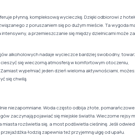
feruje płynną, kompleksową wycieczkę. Dzięki odbiorowi z hotel
związanego z poruszaniem się po dużym mieście. Ta wygoda m
 intensywny, a przemieszczanie się między dzielnicami może za
ojów alkoholowych nadaje wycieczce bardziej swobodny, towar
cą cieszyć się wieczorną atmosferą w komfortowym otoczeniu,
e. Zamiast wypełniać jeden dzień wieloma aktywnościami, możes
ć się chwilą.
lnie niezapomniane. Woda często odbija złote, pomarańczowe 
egów zaczynają pojawiać się miejskie światła. Wieczorne rejsy 
miasta rozświetla się, a most podświetla cieśninę. Jeśli odwie
 przejażdżka łodzią zapewnia też przyjemną ulgę od upału.