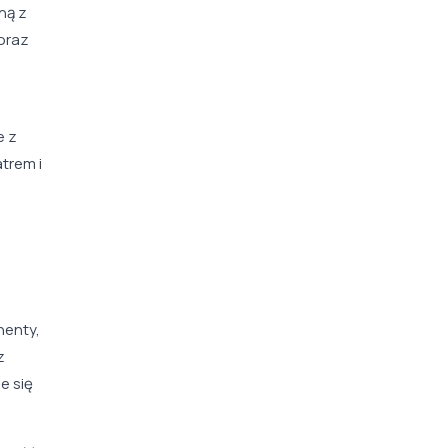
ną z
 oraz
e z
trem i
nenty,
z
e się