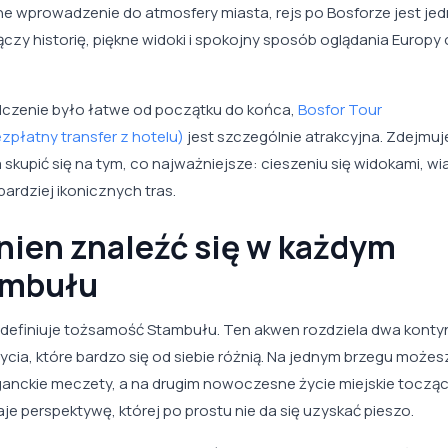
e wprowadzenie do atmosfery miasta, rejs po Bosforze jest jed
czy historię, piękne widoki i spokojny sposób oglądania Europy
dczenie było łatwe od początku do końca,
Bosfor Tour
zpłatny transfer z hotelu)
jest szczególnie atrakcyjna. Zdejmuj
skupić się na tym, co najważniejsze: cieszeniu się widokami, wia
ardziej ikonicznych tras.
nien znaleźć się w każdym
ambułu
tóra definiuje tożsamość Stambułu. Ten akwen rozdziela dwa konty
 życia, które bardzo się od siebie różnią. Na jednym brzegu możes
anckie meczety, a na drugim nowoczesne życie miejskie tocząc
je perspektywę, której po prostu nie da się uzyskać pieszo.