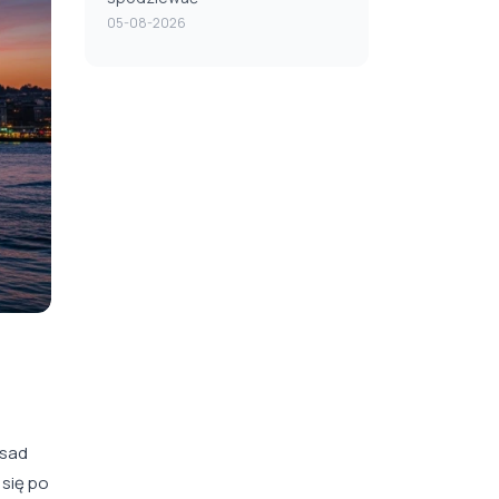
05-08-2026
asad
się po