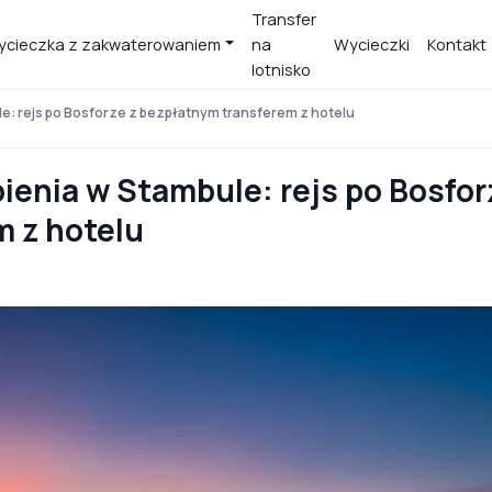
Transfer
cieczka z zakwaterowaniem
na
Wycieczki
Kontakt
lotnisko
le: rejs po Bosforze z bezpłatnym transferem z hotelu
bienia w Stambule: rejs po Bosfor
m z hotelu