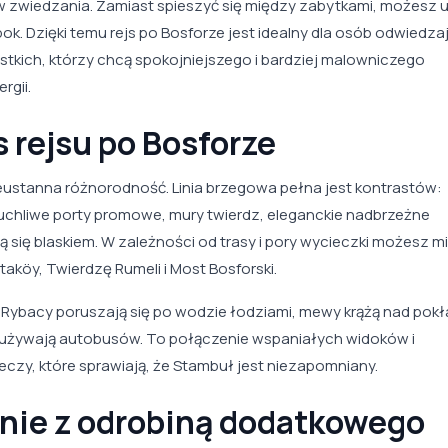
 zwiedzania. Zamiast spieszyć się między zabytkami, możesz u
ok. Dzięki temu rejs po Bosforze jest idealny dla osób odwiedz
ystkich, którzy chcą spokojniejszego i bardziej malowniczego
rgii.
 rejsu po Bosforze
ieustanna różnorodność. Linia brzegowa pełna jest kontrastów:
ruchliwe porty promowe, mury twierdz, eleganckie nadbrzeżne
ją się blaskiem. W zależności od trasy i pory wycieczki możesz m
aköy, Twierdzę Rumeli i Most Bosforski.
 Rybacy poruszają się po wodzie łodziami, mewy krążą nad pok
ni używają autobusów. To połączenie wspaniałych widoków i
eczy, które sprawiają, że Stambuł jest niezapomniany.
nie z odrobiną dodatkowego