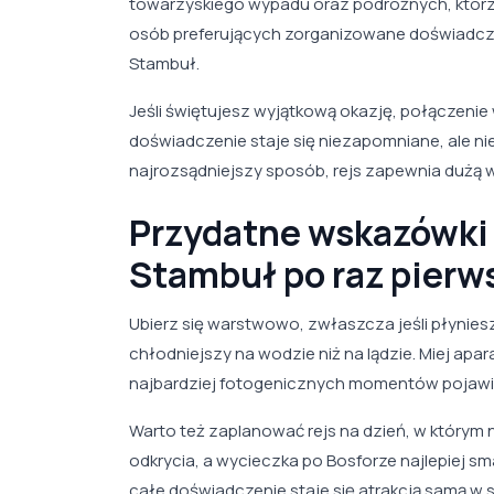
towarzyskiego wypadu oraz podróżnych, którzy
osób preferujących zorganizowane doświadcze
Stambuł.
Jeśli świętujesz wyjątkową okazję, połączenie
doświadczenie staje się niezapomniane, ale ni
najrozsądniejszy sposób, rejs zapewnia dużą 
Przydatne wskazówki 
Stambuł po raz pierw
Ubierz się warstwowo, zwłaszcza jeśli płyniesz
chłodniejszy na wodzie niż na lądzie. Miej apar
najbardziej fotogenicznych momentów pojawiaj
Warto też zaplanować rejs na dzień, w który
odkrycia, a wycieczka po Bosforze najlepiej sma
całe doświadczenie staje się atrakcją samą w so