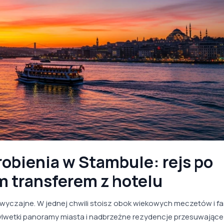
robienia w Stambule: rejs po
m transferem z hotelu
 zwyczajne. W jednej chwili stoisz obok wiekowych meczetów i f
lwetki panoramy miasta i nadbrzeżne rezydencje przesuwające 