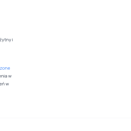
żytny i
czone
enia w
ień w