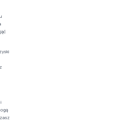
u
a
jąć
zyski
z
i
mogą
dzasz