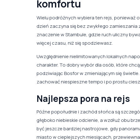
komfortu
Wielu podróżnych wybiera ten rejs, ponieważ o
dzień zaczyna się bez zwykłego zamieszania 
znaczenie w Stambule, gdzie ruch uliczny bywa
więcej czasu, niż się spodziewasz.
Uwzględnienie nielimitowanych lokalnych nap
charakter. To dobry wybór dla osób, które ch
podziwiając Bosfor w zmieniającym się świetl
zachować niespieszne tempo i po prostu cieszy
Najlepsza pora na rejs
Późne popołudnie i zachód słońca są szczegó
głęboko niebieskie odcienie, a wzdłuż obu brz
być jeszcze bardziej nastrojowe, gdy panorama 
miasto w cieplejszych miesiącach, przewiewna