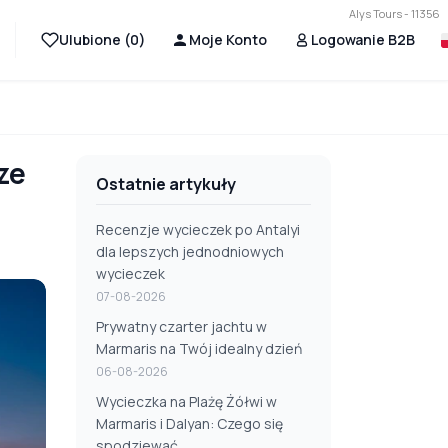
Alys Tours - 11356
Ulubione (
0
)
Moje Konto
Logowanie B2B
ze
Ostatnie artykuły
Recenzje wycieczek po Antalyi
dla lepszych jednodniowych
wycieczek
07-08-2026
Prywatny czarter jachtu w
Marmaris na Twój idealny dzień
06-08-2026
Wycieczka na Plażę Żółwi w
Marmaris i Dalyan: Czego się
spodziewać