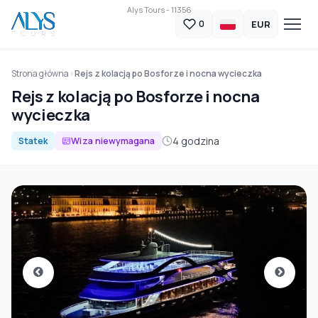
Alys Tours - 11356
EUR
0
Strona główna
Rejs z kolacją po Bosforze i nocna wycieczka
Rejs z kolacją po Bosforze i nocna
wycieczka
4 godzina
Statek
Wiza niewymagana