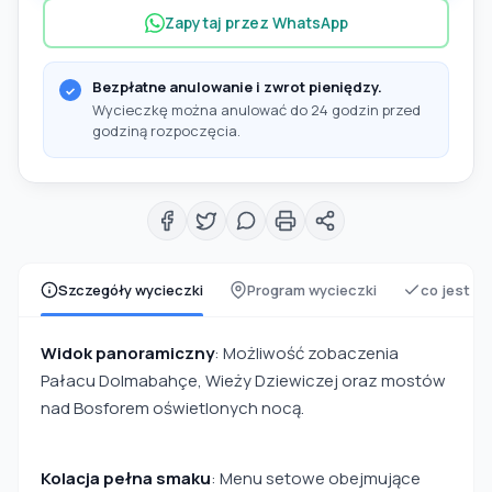
Zapytaj przez WhatsApp
Bezpłatne anulowanie i zwrot pieniędzy.
Wycieczkę można anulować do 24 godzin przed
godziną rozpoczęcia.
Szczegóły wycieczki
Program wycieczki
co jest z
Widok panoramiczny
: Możliwość zobaczenia
Pałacu Dolmabahçe, Wieży Dziewiczej oraz mostów
nad Bosforem oświetlonych nocą.
Kolacja pełna smaku
: Menu setowe obejmujące