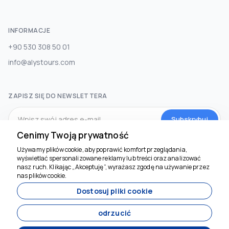
INFORMACJE
+90 530 308 50 01
info@alystours.com
ZAPISZ SIĘ DO NEWSLETTERA
Subskrybuj
Cenimy Twoją prywatność
Używamy plików cookie, aby poprawić komfort przeglądania,
MEDIA SPOŁECZNOŚCIOWE
wyświetlać spersonalizowane reklamy lub treści oraz analizować
Jesteśmy tu, by
nasz ruch. Klikając „Akceptuję”, wyrażasz zgodę na używanie przez
pomóc
nas plików cookie.
Dostosuj pliki cookie
odrzucić