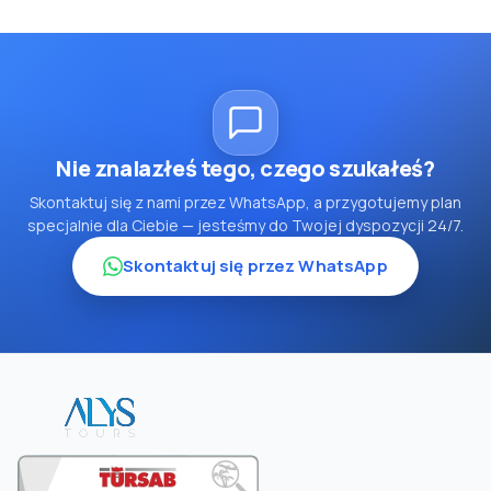
Nie znalazłeś tego, czego szukałeś?
Skontaktuj się z nami przez WhatsApp, a przygotujemy plan
specjalnie dla Ciebie — jesteśmy do Twojej dyspozycji 24/7.
Skontaktuj się przez WhatsApp