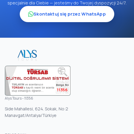
specjalnie dla Ciebie — jesteśmy do Twojej dyspozycji 24/7.
Skontaktuj się przez WhatsApp
11356
Alys Tours - 11356
Side Mahallesi, 624. Sokak, No:2
Manavgat/Antalya/Türkiye