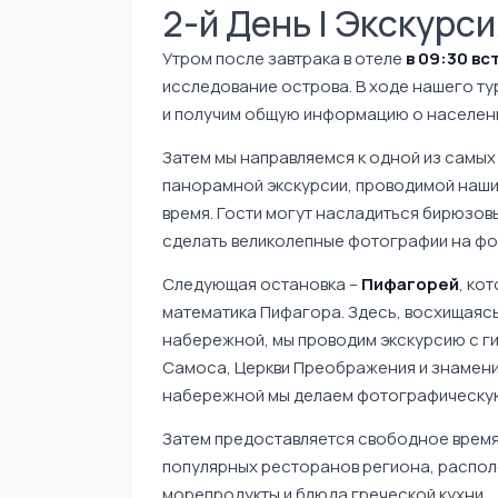
2-й День | Экскурс
Утром после завтрака в отеле
в 09:30 вс
исследование острова. В ходе нашего т
и получим общую информацию о населени
Затем мы направляемся к одной из самых
панорамной экскурсии, проводимой наши
время. Гости могут насладиться бирюзов
сделать великолепные фотографии на фо
Следующая остановка –
Пифагорей
, ко
математика Пифагора. Здесь, восхищаяс
набережной, мы проводим экскурсию с г
Самоса, Церкви Преображения и знаменит
набережной мы делаем фотографическую 
Затем предоставляется свободное время
популярных ресторанов региона, распол
морепродукты и блюда греческой кухни.