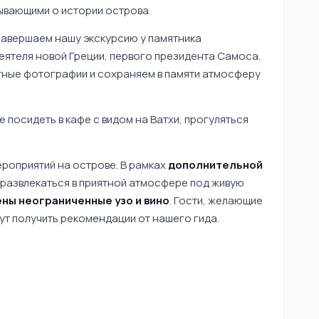
ывающими о истории острова.
завершаем нашу экскурсию у памятника
деятеля новой Греции, первого президента Самоса.
тные фотографии и сохраняем в памяти атмосферу
 посидеть в кафе с видом на Ватхи, прогуляться
.
ероприятий на острове. В рамках
дополнительной
развлекаться в приятной атмосфере под живую
ны неограниченные узо и вино
. Гости, желающие
ут получить рекомендации от нашего гида.