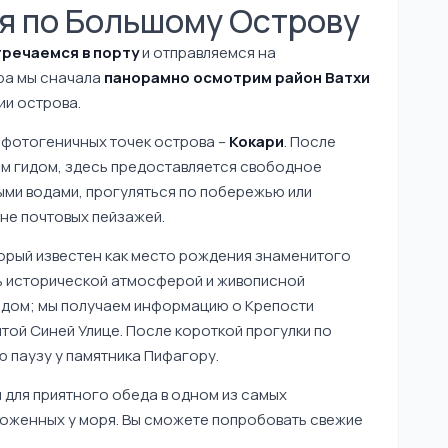
ия по Большому Острову
тречаемся в порту
и отправляемся на
ура мы сначала
панорамно осмотрим район Ватхи
и острова.
 фотогеничных точек острова –
Кокари
. После
м гидом, здесь предоставляется свободное
ыми водами, прогуляться по побережью или
не почтовых пейзажей.
торый известен как место рождения знаменитого
ь исторической атмосферой и живописной
идом; мы получаем информацию о Крепости
ой Синей Улице. После короткой прогулки по
паузу у памятника Пифагору.
 для приятного обеда в одном из самых
оженных у моря. Вы сможете попробовать свежие