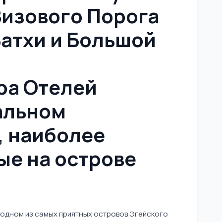
изового Порога
Ватхи и Большой
ра Отелей
альном
, наиболее
е на острове
 одном из самых приятных островов Эгейского