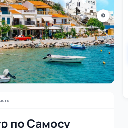
ость
ур по Самосу