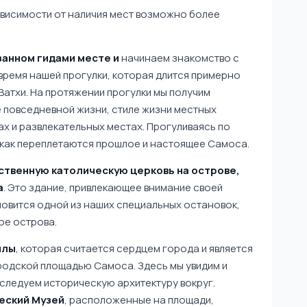
зависимости от наличия мест возможно более
азанном гидами месте и
начинаем знакомство с
 время нашей прогулки, которая длится примерно
Ватхи. На протяжении прогулки мы получим
 повседневной жизни, стиле жизни местных
ах и развлекательных местах. Прогуливаясь по
, как переплетаются прошлое и настоящее Самоса.
ственную католическую церковь на острове,
а
. Это здание, привлекающее внимание своей
новится одной из наших специальных остановок,
е острова.
нлы
, которая считается сердцем города и является
родской площадью Самоса. Здесь мы увидим и
сследуем историческую архитектуру вокруг.
еский Музей
, расположенные на площади,