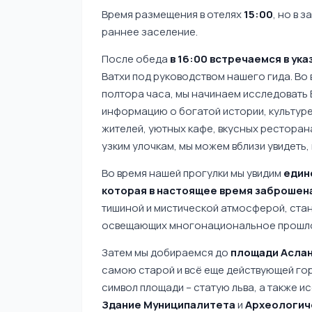
Время размещения в отелях
15:00
, но в 
раннее заселение.
После обеда
в 16:00 встречаемся в ук
Ватхи под руководством нашего гида. Во
полтора часа, мы начинаем исследовать 
информацию о богатой истории, культуре
жителей, уютных кафе, вкусных ресторан
узким улочкам, мы можем вблизи увидеть
Во время нашей прогулки мы увидим
един
которая в настоящее время заброшен
тишиной и мистической атмосферой, ста
освещающих многонациональное прошло
Затем мы добираемся до
площади Асла
самою старой и всё еще действующей го
символ площади – статую льва, а также и
Здание Муниципалитета
и
Археологич