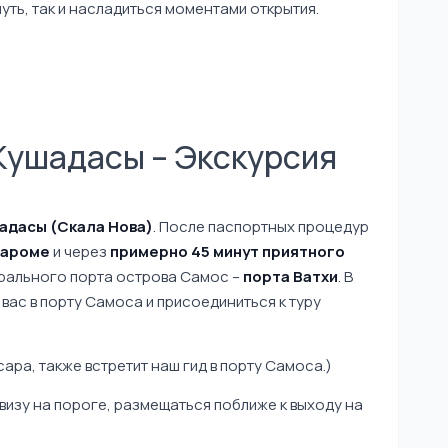
уть, так и насладиться моментами открытия.
з Кушадасы – Экскурсия
шадасы (Скала Нова)
. После паспортных процедур
пароме
и через
примерно 45 минут приятного
рального порта острова Самос –
порта Ватхи
. В
вас в порту Самоса и присоединиться к туру
ра, также встретит наш гид в порту Самоса.)
визу на пороге, размещаться поближе к выходу на