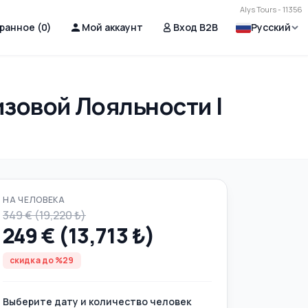
Alys Tours - 11356
ранное (
0
)
Мой аккаунт
Вход B2B
Русский
изовой Лояльности |
НА ЧЕЛОВЕКА
349 € (19,220 ₺)
249 € (13,713 ₺)
скидка до %29
Выберите дату и количество человек