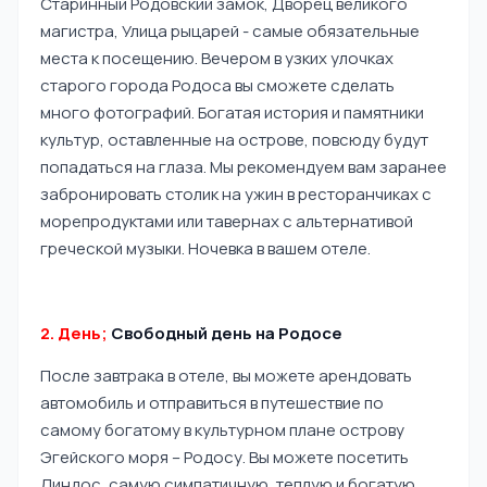
Старинный Родовский замок, Дворец великого
магистра, Улица рыцарей - самые обязательные
места к посещению. Вечером в узких улочках
старого города Родоса вы сможете сделать
много фотографий. Богатая история и памятники
культур, оставленные на острове, повсюду будут
попадаться на глаза. Мы рекомендуем вам заранее
забронировать столик на ужин в ресторанчиках с
морепродуктами или тавернах с альтернативой
греческой музыки. Ночевка в вашем отеле.
2. День;
Свободный день на Родосе
После завтрака в отеле, вы можете арендовать
автомобиль и отправиться в путешествие по
самому богатому в культурном плане острову
Эгейского моря – Родосу. Вы можете посетить
Линдос, самую симпатичную, теплую и богатую