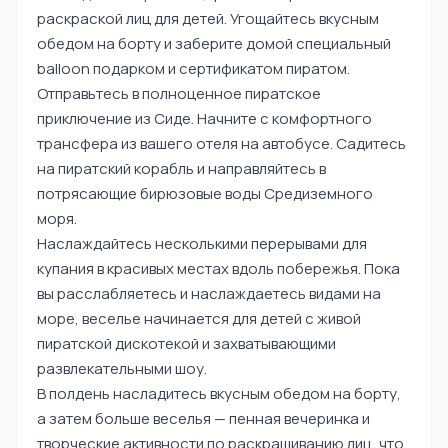
раскраской лиц для детей. Угощайтесь вкусным
обедом на борту и заберите домой специальный
balloon подарком и сертификатом пиратом.
Отправьтесь в полноценное пиратское
приключение из Сиде. Начните с комфортного
трансфера из вашего отеля на автобусе. Садитесь
на пиратский корабль и направляйтесь в
потрясающие бирюзовые воды Средиземного
моря.
Наслаждайтесь несколькими перерывами для
купания в красивых местах вдоль побережья. Пока
вы расслабляетесь и наслаждаетесь видами на
море, веселье начинается для детей с живой
пиратской дискотекой и захватывающими
развлекательными шоу.
В полдень насладитесь вкусным обедом на борту,
а затем больше веселья — пенная вечеринка и
творческие активности по раскрашиванию лиц, что