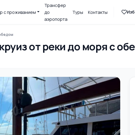
Трансфер
Изб
р с проживанием
до
Туры
Контакты
аэропорта
с обедом
 круиз от реки до моря с об