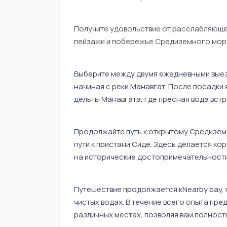
Получите удовольствие от расслабляющег
пейзажи и побережье Средиземного моря
Выберите между двумя ежедневными выез
начиная с реки Манавгат. После посадки 
дельты Манавгата, где пресная вода вст
Продолжайте путь к открытому Средизем
пути к пристани Сиде. Здесь делается ко
на исторические достопримечательности
Путешествие продолжается кNearby bay, 
чистых водах. В течение всего опыта пр
различных местах, позволяя вам полность