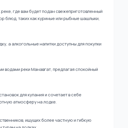
к реке, где вам будет подан свежеприготовленный
ор блюд, таких как куриные или рыбные шашлыки,
ку, а алкогольные напитки доступны для покупки
ми водами реки Манавгат, предлагая спокойный
становок для купания и сочетает в себе
ртную атмосферу на лодке.
ственников, ищущих более частную и гибкую
 турам на лодках.