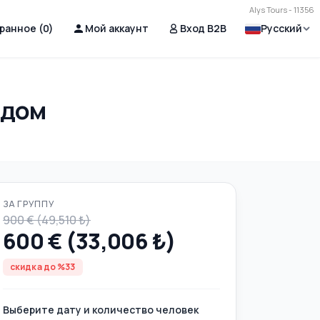
Alys Tours - 11356
ранное (
0
)
Мой аккаунт
Вход B2B
Русский
едом
ЗА ГРУППУ
900 € (49,510 ₺)
600 € (33,006 ₺)
скидка до %33
Выберите дату и количество человек