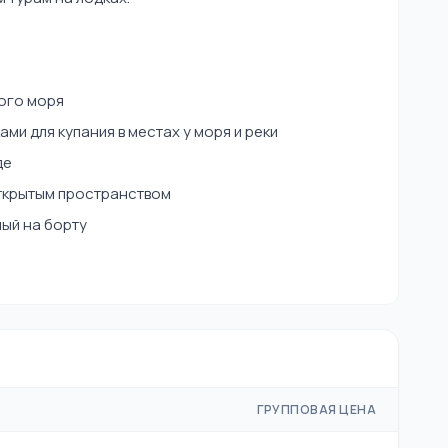
ого моря
и для купания в местах у моря и реки
де
открытым пространством
ый на борту
ГРУППОВАЯ ЦЕНА