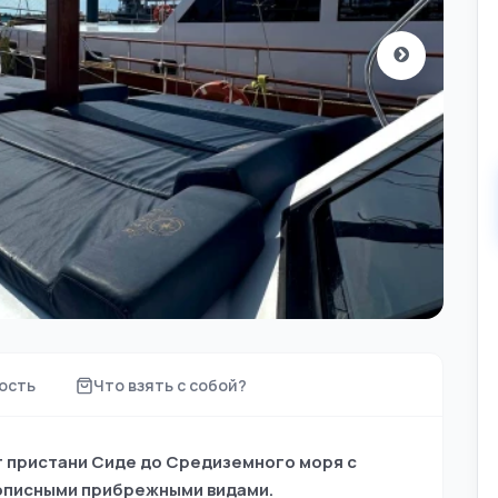
ость
Что взять с собой?
т пристани Сиде до Средиземного моря с
описными прибрежными видами.