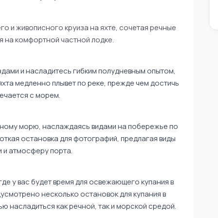
о и живописного круиза на яхте, сочетая речные
 на комфортной частной лодке.
дами и насладитесь гибким полудневным опытом,
яхта медленно плывет по реке, прежде чем достичь
речается с морем.
ному морю, наслаждаясь видами на побережье по
роткая остановка для фотографий, предлагая виды
 и атмосферу порта.
где у вас будет время для освежающего купания в
едусмотрено несколько остановок для купания в
ю насладиться как речной, так и морской средой.