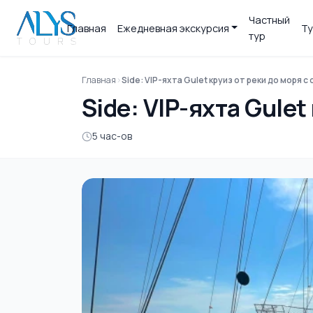
Частный
Главная
Ежедневная экскурсия
Ту
тур
Главная
Side: VIP-яхта Gulet круиз от реки до моря 
Side: VIP-яхта Gulet
5 час-ов