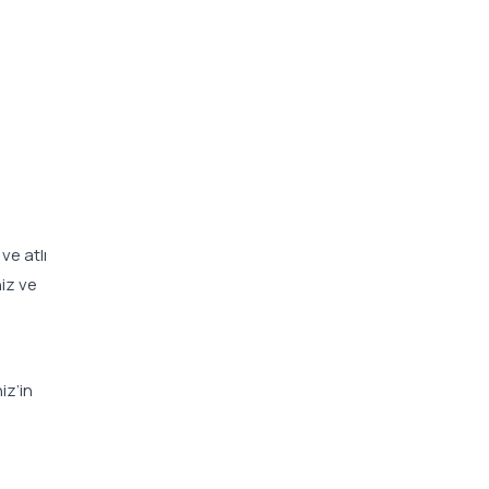
e
ve atlı
niz ve
iz’in