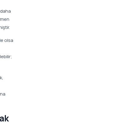
k daha
mamen
iştir.
de olsa
bilir;
k,
ona
mak