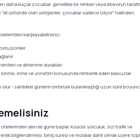
nen daha küçük çocuklar, genellikle bir rehber veya ebeveyn taraf
liği "at üstünde olan yetişkinler, çocuklar sadece izliyor" halinden,
lentileri karşılayabilirsiniz:
ostu poniler
ağlanır
entleri ve dinlenme durakları
 binme, inme ve yönetim konusunda rehberlik eden kılavuzlar
 olur - sahildeki günlerin birbiriyle bulanıklaştığı uzun süre boyun
emelisiniz
otellerinden alım ile güne başlar. Kısa bir yolculuk, sizi trafik ve
üvenlik bilgilendirmesi, biniş süresi ve molalar dahil olmak üzere to