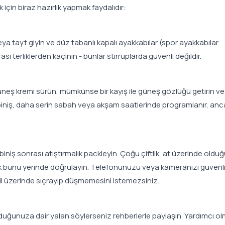
 için biraz hazırlık yapmak faydalıdır:
a tayt giyin ve düz tabanlı kapalı ayakkabılar (spor ayakkabılar
 terliklerden kaçının - bunlar stirruplarda güvenli değildir.
üneş kremi sürün, mümkünse bir kayış ile güneş gözlüğü getirin ve 
k biniş, daha serin sabah veya akşam saatlerinde programlanır, anc
i biniş sonrası atıştırmalık packleyin. Çoğu çiftlik, at üzerinde old
k bunu yerinde doğrulayın. Telefonunuzu veya kameranızı güvenli 
il üzerinde sıçrayıp düşmemesini istemezsiniz.
lduğunuza dair yalan söylerseniz rehberlerle paylaşın. Yardımcı o