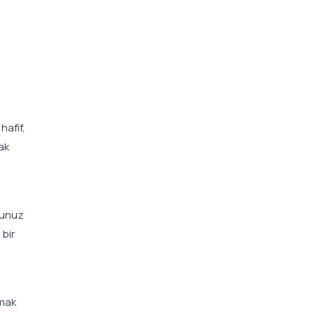
hafif,
ak
uğunuz
bir
lmak