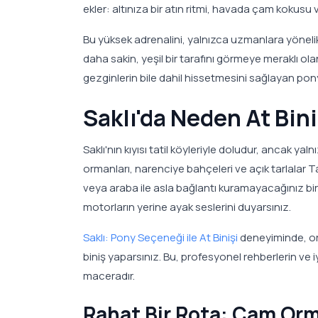
ekler: altınıza bir atın ritmi, havada çam kokusu
Bu yüksek adrenalini, yalnızca uzmanlara yönelik 
daha sakin, yeşil bir tarafını görmeye meraklı ol
gezginlerin bile dahil hissetmesini sağlayan pon
Saklı'da Neden At Bin
Saklı'nın kıyısı tatil köyleriyle doludur, ancak y
ormanları, narenciye bahçeleri ve açık tarlalar 
veya araba ile asla bağlantı kuramayacağınız bir y
motorların yerine ayak seslerini duyarsınız.
Saklı: Pony Seçeneği ile At Binişi
deneyiminde, or
biniş yaparsınız. Bu, profesyonel rehberlerin ve i
maceradır.
Rahat Bir Rota: Çam Or