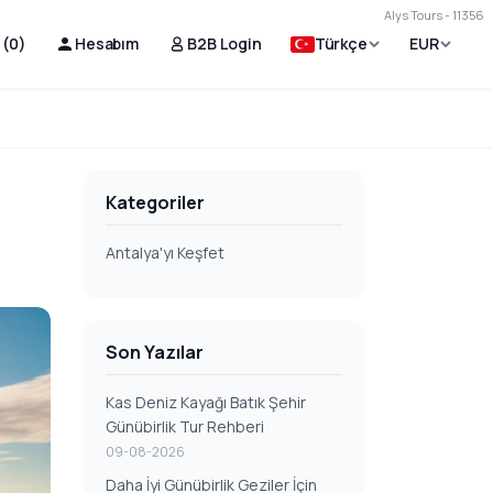
Alys Tours - 11356
 (
0
)
Hesabım
B2B Login
Türkçe
EUR
Kategoriler
Antalya'yı Keşfet
Son Yazılar
Kas Deniz Kayağı Batık Şehir
Günübirlik Tur Rehberi
09-08-2026
Daha İyi Günübirlik Geziler İçin