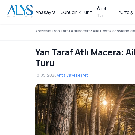
Özel
Anasayfa
Günübirlik Tur
Yurtdışı 
Tur
Anasayfa
Yan Taraf Atlı Macera: Aile Dostu Ponylerle P
Yan Taraf Atlı Macera: A
Turu
18-05-2026
Antalya'yı Keşfet