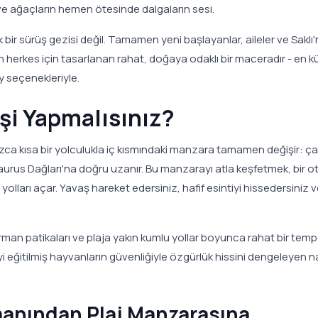
 ve ağaçların hemen ötesinde dalgaların sesi.
bir sürüş gezisi değil. Tamamen yeni başlayanlar, aileler ve Saklı'
an herkes için tasarlanan rahat, doğaya odaklı bir maceradır - en 
y seçenekleriyle.
işi Yapmalısınız?
alnızca kısa bir yolculukla iç kısmındaki manzara tamamen değişir: ç
Taurus Dağları'na doğru uzanır. Bu manzarayı atla keşfetmek, bir 
olları açar. Yavaş hareket edersiniz, hafif esintiyi hissedersiniz 
man patikaları ve plaja yakın kumlu yollar boyunca rahat bir tem
yi eğitilmiş hayvanların güvenliğiyle özgürlük hissini dengeleyen na
manından Plaj Manzarasına