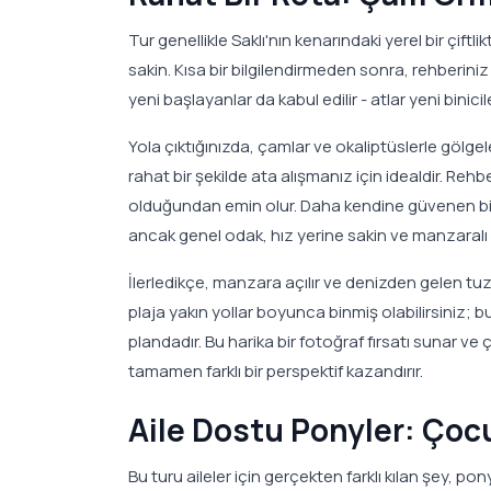
Tur genellikle Saklı'nın kenarındaki yerel bir çi
sakin. Kısa bir bilgilendirmeden sonra, rehberin
yeni başlayanlar da kabul edilir - atlar yeni binicil
Yola çıktığınızda, çamlar ve okaliptüslerle gölg
rahat bir şekilde ata alışmanız için idealdir. Rehb
olduğundan emin olur. Daha kendine güvenen binic
ancak genel odak, hız yerine sakin ve manzaralı b
İlerledikçe, manzara açılır ve denizden gelen tuz
plaja yakın yollar boyunca binmiş olabilirsiniz;
plandadır. Bu harika bir fotoğraf fırsatı sunar 
tamamen farklı bir perspektif kazandırır.
Aile Dostu Ponyler: Çoc
Bu turu aileler için gerçekten farklı kılan şey, 