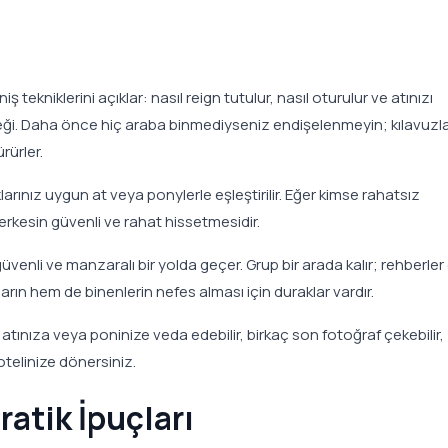
ş tekniklerini açıklar: nasıl reign tutulur, nasıl oturulur ve atınızı
ceği. Daha önce hiç araba binmediyseniz endişelenmeyin; kılavuzl
rürler.
arınız uygun at veya ponylerle eşleştirilir. Eğer kimse rahatsız
herkesin güvenli ve rahat hissetmesidir.
üvenli ve manzaralı bir yolda geçer. Grup bir arada kalır; rehberler
arın hem de binenlerin nefes alması için duraklar vardır.
atınıza veya poninize veda edebilir, birkaç son fotoğraf çekebilir,
 otelinize dönersiniz.
ratik İpuçları