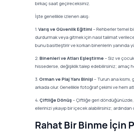
birkaç saat geçireceksiniz.
İşte genellikle izlenen akış:
1.
Varış ve Güvenlik Eğitimi
– Rehberler temel bini
durdurmak veya gitmek için nasıl talimat verile
bunu basitleştirir ve korkan binenlerin yanında yü
2.
Binenleri ve Atları Eşleştirme
– Siz ve çocukl
hissederse, değişiklik talep edebilirsiniz; amaç 
3.
Orman ve Plaj Yanı Binişi
– Turun ana kısmı, g
arkada olur. Genellikle fotoğraf çekimi ve hem atl
4.
Çiftliğe Dönüş
– Çiftliğe geri döndüğünüzde, 
ellerinizi yıkayıp bir içecek alabilirsiniz; ardından
Rahat Bir Binme İçin P