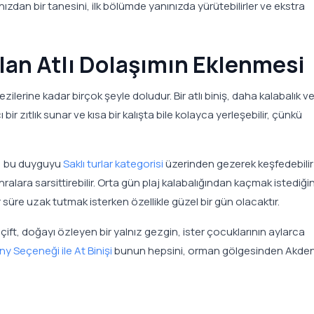
ızdan bir tanesini, ilk bölümde yanınızda yürütebilirler ve ekstra
 olan Atlı Dolaşımın Eklenmesi
ezilerine kadar birçok şeyle doludur. Bir atlı biniş, daha kalabalık v
bir zıtlık sunar ve kısa bir kalışta bile kolayca yerleşebilir, çünkü
z, bu duyguyu
Saklı turlar kategorisi
üzerinden gezerek keşfedebilir 
lara sarsittirebilir. Orta gün plaj kalabalığından kaçmak istediği
 süre uzak tutmak isterken özellikle güzel bir gün olacaktır.
r çift, doğayı özleyen bir yalnız gezgin, ister çocuklarının aylarca
ny Seçeneği ile At Binişi
bunun hepsini, orman gölgesinden Akden