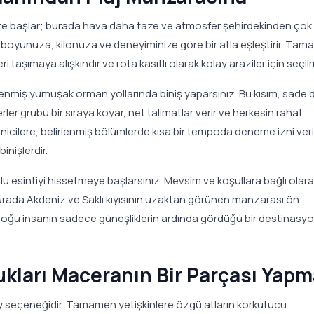
ftlikte başlar; burada hava daha taze ve atmosfer şehirdekinden ço
iz boyunuza, kilonuza ve deneyiminize göre bir atla eşleştirir. Ta
eri taşımaya alışkındır ve rota kasıtlı olarak kolay araziler için seçilm
elenmiş yumuşak orman yollarında biniş yaparsınız. Bu kısım, sade 
erler grubu bir sıraya koyar, net talimatlar verir ve herkesin rahat
ilere, belirlenmiş bölümlerde kısa bir tempoda deneme izni verile
inişlerdir.
lu esintiyi hissetmeye başlarsınız. Mevsim ve koşullara bağlı olara
 burada Akdeniz ve Saklı kıyısının uzaktan görünen manzarası ön
ve çoğu insanın sadece güneşliklerin ardında gördüğü bir destinasy
ukları Maceranın Bir Parçası Yap
pony seçeneğidir. Tamamen yetişkinlere özgü atların korkutucu