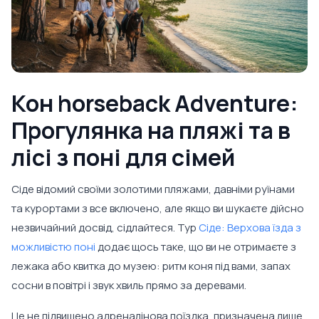
Кон horseback Adventure:
Прогулянка на пляжі та в
лісі з поні для сімей
Сіде відомий своїми золотими пляжами, давніми руїнами
та курортами з все включено, але якщо ви шукаєте дійсно
незвичайний досвід, сідлайтеся. Тур
Сіде: Верхова їзда з
можливістю поні
додає щось таке, що ви не отримаєте з
лежака або квитка до музею: ритм коня під вами, запах
сосни в повітрі і звук хвиль прямо за деревами.
Це не підвищено адреналінова поїздка, призначена лише