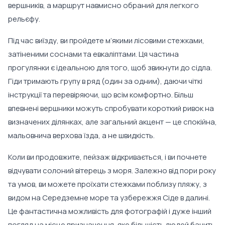
вершників, а маршрут навмисно обраний для легкого
рельєфу.
Під час виїзду, ви пройдете м’якими лісовими стежками,
затіненими соснами та евкаліптами. Ця частина
прогулянки є ідеальною для того, щоб звикнути до сідла.
Гіди тримають групу в ряд (один за одним), даючи чіткі
інструкції та перевіряючи, що всім комфортно. Більш
впевнені вершники можуть спробувати короткий ривок на
визначених ділянках, але загальний акцент — це спокійна,
мальовнича верхова їзда, а не швидкість.
Коли ви продовжите, пейзаж відкривається, і ви почнете
відчувати солоний вітерець з моря. Залежно від пори року
та умов, ви можете проїхати стежками поблизу пляжу, з
видом на Середземне море та узбережжя Сіде в далині.
Це фантастична можливість для фотографій і дуже інший
погляд на місце призначення, яке більшість людей бачить