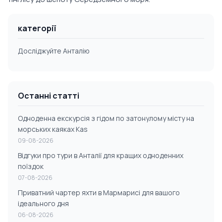
категорії
Досліджуйте Анталію
Останні статті
Одноденна екскурсія з гідом по затонулому місту на
морських каяках Kas
09-08-2026
Відгуки про тури в Анталії для кращих одноденних
поїздок
07-08-2026
Приватний чартер яхти в Мармарисі для вашого
ідеального дня
06-08-2026