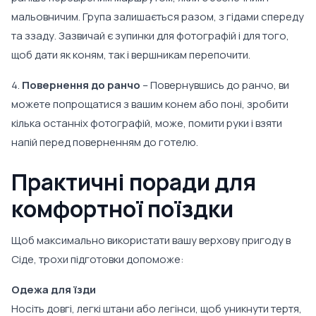
мальовничим. Група залишається разом, з гідами спереду
та ззаду. Зазвичай є зупинки для фотографій і для того,
щоб дати як коням, так і вершникам перепочити.
4.
Повернення до ранчо
– Повернувшись до ранчо, ви
можете попрощатися з вашим конем або поні, зробити
кілька останніх фотографій, може, помити руки і взяти
напій перед поверненням до готелю.
Практичні поради для
комфортної поїздки
Щоб максимально використати вашу верхову пригоду в
Сіде, трохи підготовки допоможе:
Одежа для їзди
Носіть довгі, легкі штани або легінси, щоб уникнути тертя,