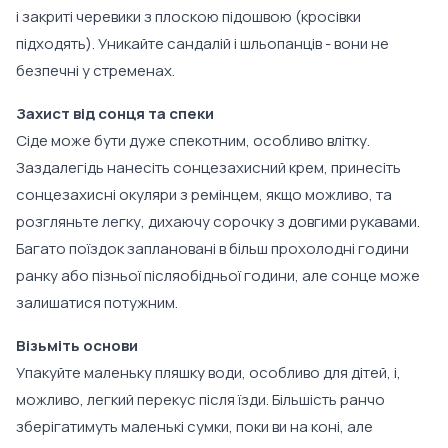
і закриті черевики з плоскою підошвою (кросівки
підходять). Уникайте сандалій і шльопанців - вони не
безпечні у стременах.
Захист від сонця та спеки
Сіде може бути дуже спекотним, особливо влітку.
Заздалегідь нанесіть сонцезахисний крем, принесіть
сонцезахисні окуляри з ремінцем, якщо можливо, та
розгляньте легку, дихаючу сорочку з довгими рукавами.
Багато поїздок заплановані в більш прохолодні години
ранку або пізньої післяобідньої години, але сонце може
залишатися потужним.
Візьміть основи
Упакуйте маленьку пляшку води, особливо для дітей, і,
можливо, легкий перекус після їзди. Більшість ранчо
зберігатимуть маленькі сумки, поки ви на коні, але