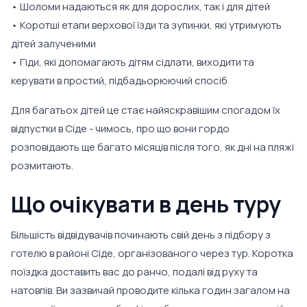
• Шоломи надаються як для дорослих, так і для дітей
• Коротші етапи верхової їзди та зупинки, які утримують
дітей залученими
• Гіди, які допомагають дітям сідлати, виходити та
керувати в простий, підбадьорюючий спосіб
Для багатьох дітей це стає найяскравішим спогадом їх
відпустки в Сіде - чимось, про що вони гордо
розповідають ще багато місяців після того, як дні на пляжі
розмитають.
Що очікувати в день туру
Більшість відвідувачів починають свій день з підбору з
готелю в районі Сіде, організованого через тур. Коротка
поїздка доставить вас до ранчо, подалі від руху та
натовпів. Ви зазвичай проводите кілька годин загалом на