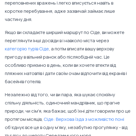
переповнених вражень і легко вписується навіть в
коротке перебування, адже зазвичай займає лише
частину дня.
Якщо ви складаєте ширший маршрут по Сіде, ви можете
переглянути інші досвіди в і навколо міста через
категорію турів Сіде
, а потім вписати вашу верхову
пригоду в вільний ранок або післяобідній час. Це
особливо приємно в день, коли ви хочете втекти від
пляжних натовпів і дати своїм очам відпочити від екранів і
басейнів готелів.
Незалежно від того, чи ви пара, яка шукає спокійну
спільну діяльність, одиночний мандрівник, що прагне
природи, чи сім'я, яка бажає, щоб їхні діти говорили про це
протягом місяців,
Сіде: Верхова їзда з можливістю поні
об’єднує все це в одну м’яку, незабутню прогулянку - від
тіні лісу до шепоту Середземного моря.