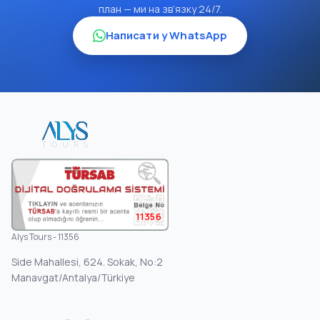
план — ми на зв’язку 24/7.
Написати у WhatsApp
11356
Alys Tours - 11356
Side Mahallesi, 624. Sokak, No:2
Manavgat/Antalya/Türkiye