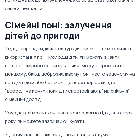
лише з шезлонга.
Сімейні поні: залучення
дітей до пригоди
Те, що справді виділяє цей тур для сімей, — це можливість
використання поні. Молодші діти, які можуть знайти
повнорозмірного коня лякаючим, можуть проїхати на
меншому, більш доброзичливому поні, часто веденому на
повідку гідом або батьком. Це перетворює виїзд з
"дорослі на конях, поки діти спостерігають" на спільний
сімейний досвід.
Хоча деталі можуть змінюватися залежно від дня та пори
року, ви можете зазвичай очікувати:
• Дитячі поні, що звикли до початківців та шуму