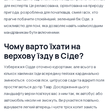
для експертів. Це релаксована, орієнтована на природу
пригода, розроблена для початківців, сімей і всіх, хто
прагне побачити спокійніший, зеленіший бік Сіде, з
можливістю для поні, яка дозволяє навіть наймолодшим
мандрівникам бути включеними.
Чому варто їхати на
верхову їзду в Сіде?
Узбережжя Сідде оточено курортами, але всього в
кількох хвилинах їзди всередину пейзаж кардинально
змінюється: соснові ліси, цитрусові сади та відкриті поля
простягаються до гір Тавр. Дослідження цього
ландшафту верхи пов'язує вас з ним так, як автобус або
автомобіль ніколи не зможуть. Ви рухаєтеся повільно,
відчуваєте легкий вітерець і чуєте тріск копит замість