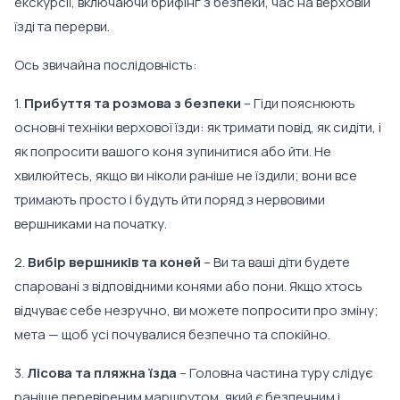
екскурсії, включаючи брифінг з безпеки, час на верховій
їзді та перерви.
Ось звичайна послідовність:
1.
Прибуття та розмова з безпеки
– Гіди пояснюють
основні техніки верхової їзди: як тримати повід, як сидіти, і
як попросити вашого коня зупинитися або йти. Не
хвилюйтесь, якщо ви ніколи раніше не їздили; вони все
тримають просто і будуть йти поряд з нервовими
вершниками на початку.
2.
Вибір вершників та коней
– Ви та ваші діти будете
спаровані з відповідними конями або пони. Якщо хтось
відчуває себе незручно, ви можете попросити про зміну;
мета — щоб усі почувалися безпечно та спокійно.
3.
Лісова та пляжна їзда
– Головна частина туру слідує
раніше перевіреним маршрутом, який є безпечним і