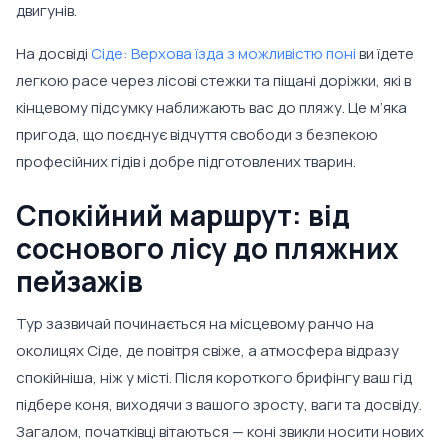
двигунів.
На досвіді
Сіде: Верхова їзда з можливістю поні
ви їдете
легкою pace через лісові стежки та піщані доріжки, які в
кінцевому підсумку наближають вас до пляжу. Це м’яка
пригода, що поєднує відчуття свободи з безпекою
професійних гідів і добре підготовлених тварин.
Спокійний маршрут: від
соснового лісу до пляжних
пейзажів
Тур зазвичай починається на місцевому ранчо на
околицях Сіде, де повітря свіже, а атмосфера відразу
спокійніша, ніж у місті. Після короткого брифінгу ваш гід
підбере коня, виходячи з вашого зросту, ваги та досвіду.
Загалом, початківці вітаються — коні звикли носити нових