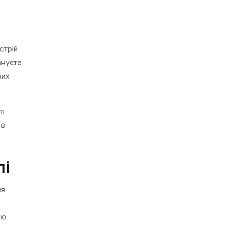
стрій
ануєте
них
em
 в
лі
ля
ою