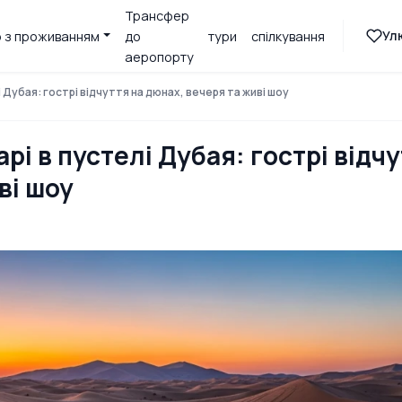
Трансфер
Ул
 з проживанням
до
тури
спілкування
аеропорту
 Дубая: гострі відчуття на дюнах, вечеря та живі шоу
рі в пустелі Дубая: гострі відч
ві шоу