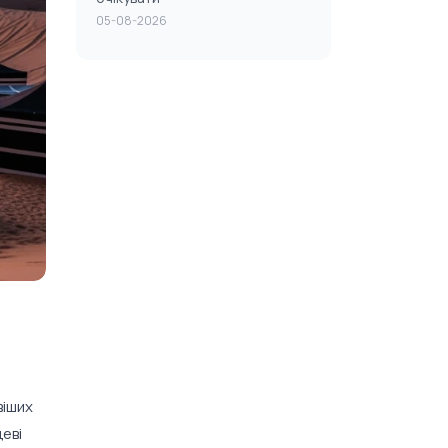
05-08-2026
віших
еві