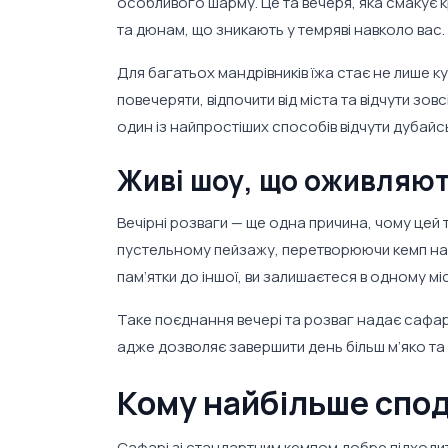
особливого шарму. Це та вечеря, яка смакує 
та дюнам, що зникають у темряві навколо вас.
Для багатьох мандрівників їжа стає не лише 
повечеряти, відпочити від міста та відчути зо
один із найпростіших способів відчути дубайс
Живі шоу, що оживляют
Вечірні розваги — ще одна причина, чому цей т
пустельному пейзажу, перетворюючи кемп на ж
пам’ятки до іншої, ви залишаєтеся в одному 
Таке поєднання вечері та розваг надає сафар
адже дозволяє завершити день більш м’яко та
Кому найбільше спод
Сафарі зі стандартним кемпом добре підходит