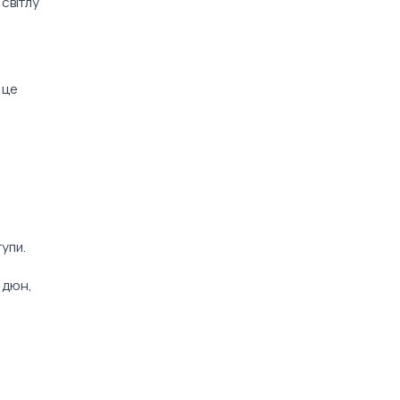
світлу
 це
упи.
 дюн,