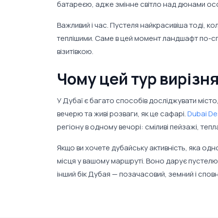
батареєю, адже змінне світло над дюнами ос
Важливий і час. Пустеля найкрасивіша тоді, к
теплішими. Саме в цей момент ландшафт по-с
візитівкою.
Чому цей тур вирізня
У Дубаї є багато способів досліджувати місто
вечерю та живі розваги, як це сафарі.
Dubai De
регіону в одному вечорі: сміливі пейзажі, тепла
Якщо ви хочете дубайську активність, яка од
місця у вашому маршруті. Воно дарує пустелю
інший бік Дубая — позачасовий, земний і спо