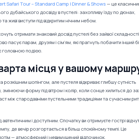
ert Safari Tour – Standard Camp | Dinner & Shows
— це класични
ього дубайського досвіду в пустелі: захопливу їзду по дюнах,
а живі виступи під відкритим нічним небом.
хочуть отримати знаковий досвід пустелі без зайвої складності.
во пасує парам, друзям і сім’ям, які прагнуть побачити інший бі
ає головною подією.
варта місця у вашому маршр
 розкішним шопінгом, але пустеля відкриває глибшу сутність
, змінюючи форму під вітром і колір, коли сонце хилиться до за
раст між стародавніми пустельними традиціями та сучасним ри
 автентичним і доступним. Спочатку ви отримуєте гострі відчу
мпу, де вечір розгортається в більш спокійному темпі. Це
потім — атмосферний і невимушений відпочинок.