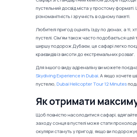
пустельний досвід міста у простому форматі. Це
різноманітність і зручність в одному пакеті.
Любителі пригод оцінять їзду по дюнах, а ті, 
пустелі. Сім’ям також часто подобається цей т
ширшу подорож Дубаєм, це сафарі легко поєд
краєвидів із висоти до екстремальних розваг.
Для іншого виду адреналіну ви можете поєдн
Skydiving Experience in Dubai
. А якщо хочете ш
пустелю,
Dubai Helicopter Tour 12 Minutes
пода
Як отримати максиму
Щоб повністю насолодитися сафарі, вдягайтеся 
заходу сонця в пустелі може стати прохолодно
окуляри стануть у пригоді, якщо ви подорожу