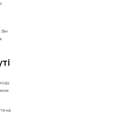
й
 Він
к
уті
ходу.
тмом
ття на