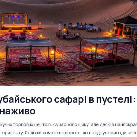
байського сафарі в пустелі:
 наживо
учих торгових центрів і сучасного шику, але деякі з найяскра
горизонту. Якщо ви хочете подорож, що поєднує пригоди, місц