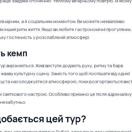
краще завдяки оточенню: теплому вечірньому повітрю, м’якому 
кулінарним, а й соціальним моментом. Ви можете неквапливо
всім інший ритм життя. Якщо ви любите гастрономічні прогулянки,
ьку гостинність у розслабленій атмосфері.
ь кемп
ур вирізняється. Живі виступи додають руху, ритму та барв
ваву культурну сцену. Замість того щоб поспішати від однієї
місці та насолоджуєтеся атмосферою, поки розгортаються вист
і святкового настрою. Особливо приємно це після адреналіну
 незабутньо.
обається цей тур?
ь тим, хто вперше відвідує Дубай, адже воно дає найвідоміший