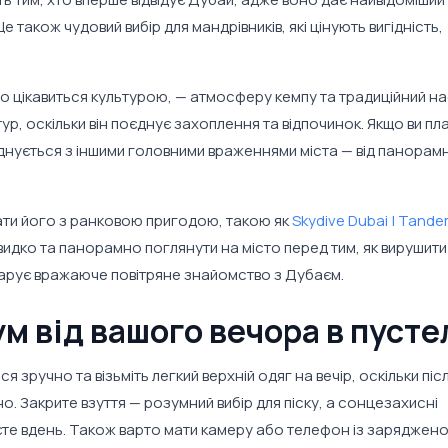
 також чудовий вибір для мандрівників, які цінують вигідність,
хто цікавиться культурою, — атмосферу кемпу та традиційний на
ур, оскільки він поєднує захоплення та відпочинок. Якщо ви пл
нується з іншими головними враженнями міста — від панорам
ати його з ранковою пригодою, такою як
Skydive Dubai | Tand
видко та панорамно поглянути на місто перед тим, як вирушити
рує вражаюче повітряне знайомство з Дубаєм.
м від вашого вечора в пусте
зручно та візьміть легкий верхній одяг на вечір, оскільки піс
. Закрите взуття — розумний вибір для піску, а сонцезахисні
єте вдень. Також варто мати камеру або телефон із заряджен