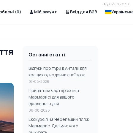
Alys Tours - 11356
юблені (
0
)
Мій акаунт
Вхід для B2B
Українськ
уття
Останні статті
Відгуки про тури в Анталії для
кращих одноденних поїздок
07-08-2026
Приватний чартер яхти в
Мармарисі для вашого
ідеального дня
06-08-2026
Екскурсія на Черепаший пляж
Мармарис-Дальян: чого
очікувати