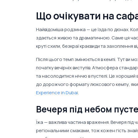
Що очікувати на саф
Найвідоміша родзинка — це їзда по дюнах. Кол
здається живою та драматичною. Саме ця част
круті схили, безкраї краєвиди та захоплення в
Після цього темп змінюється в кемпі. Тут ви
початку вечірніх виступів. Атмосфера стандар
та насолодитися ніччю в пустелі. Це хороший в
до дорожчого формату люксового кемпу, як
Experience in Dubai
.
Вечеря під небом пусте
Їжа — важлива частина враження. Вечеря під ч
регіональними смаками, тож кожен гість знай