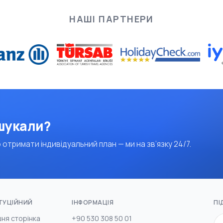
НАШІ ПАРТНЕРИ
 шукали?
 отримати індивідуальний план — ми на зв’язку 24/7.
ТУЦІЙНИЙ
ІНФОРМАЦІЯ
ПІ
ня сторінка
+90 530 308 50 01