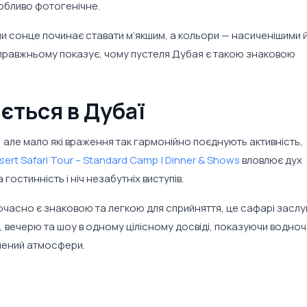
обливо фотогенічне.
оли сонце починає ставати м’якшим, а кольори — насиченішими 
правжньому показує, чому пустеля Дубая є такою знаковою
ється в Дубаї
, але мало які враження так гармонійно поєднують активність,
sert Safari Tour – Standard Camp | Dinner & Shows
вловлює дух
 гостинність і ніч незабутніх виступів.
ночасно є знаковою та легкою для сприйняття, це сафарі засл
, вечерю та шоу в одному цілісному досвіді, показуючи водно
внений атмосфери.