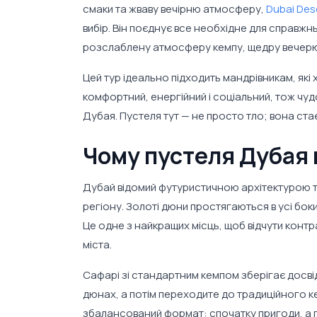
смаки та жваву вечірню атмосферу,
Dubai Des
вибір. Він поєднує все необхідне для справжн
розслаблену атмосферу кемпу, щедру вечерю т
Цей тур ідеально підходить мандрівникам, які 
комфортний, енергійний і соціальний, тож чудо
Дубая. Пустеля тут — не просто тло; вона ст
Чому пустеля Дубая 
Дубай відомий футуристичною архітектурою та
регіону. Золоті дюни простягаються в усі боки
Це одне з найкращих місць, щоб відчути конт
міста.
Сафарі зі стандартним кемпом зберігає досвід
дюнах, а потім переходите до традиційного ке
збалансований формат: спочатку пригоди, а 