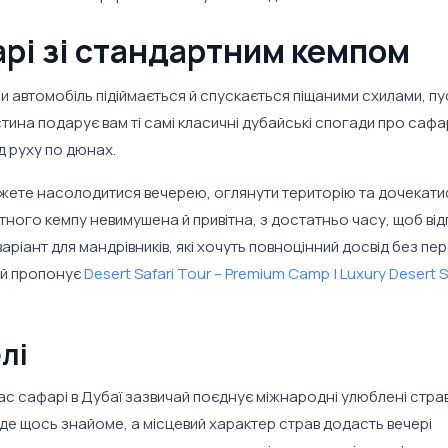
арі зі стандартним кемпом
и автомобіль підіймається й спускається піщаними схилами, п
ина подарує вам ті самі класичні дубайські спогади про сафар
ід руху по дюнах.
 можете насолодитися вечерею, оглянути територію та дочекати
тного кемпу невимушена й привітна, з достатньо часу, щоб ві
аріант для мандрівників, які хочуть повноцінний досвід без пе
ий пропонує
Desert Safari Tour – Premium Camp | Luxury Desert S
лі
ас сафарі в Дубаї зазвичай поєднує міжнародні улюблені страв
де щось знайоме, а місцевий характер страв додасть вечері