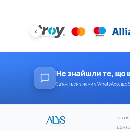
Не знайшли те, що
Зв’яжіться з нами у WhatsApp, щоб
ІНСТИ
Домаш