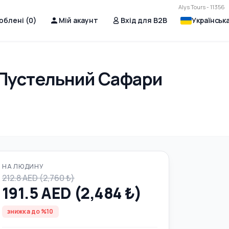
Alys Tours - 11356
юблені (
0
)
Мій акаунт
Вхід для B2B
Українськ
 Пустельний Сафари
НА ЛЮДИНУ
212.8 AED (2,760 ₺)
191.5 AED (2,484 ₺)
знижка до %10