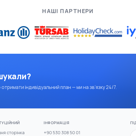
НАШІ ПАРТНЕРИ
 шукали?
 отримати індивідуальний план — ми на зв’язку 24/7.
ТУЦІЙНИЙ
ІНФОРМАЦІЯ
ПІ
ня сторінка
+90 530 308 50 01