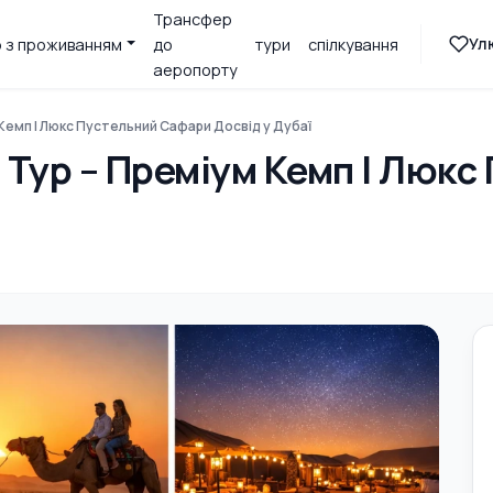
Трансфер
Ул
 з проживанням
до
тури
спілкування
аеропорту
Кемп | Люкс Пустельний Сафари Досвід у Дубаї
Тур – Преміум Кемп | Люкс