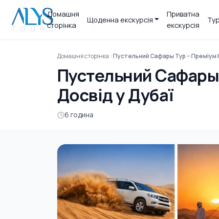
Домашня
Приватна
Щоденна екскурсія
Тур
сторінка
екскурсія
Домашня сторінка
Пустельний Сафары Тур – Преміум 
Пустельний Сафары 
Досвід у Дубаї
6 година