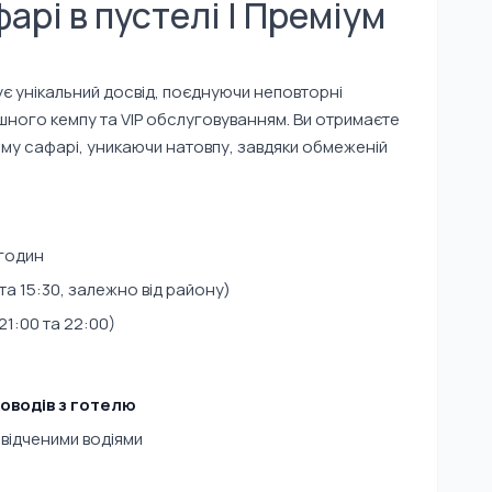
фарі в пустелі | Преміум
є унікальний досвід, поєднуючи неповторні
шного кемпу та VIP обслуговуванням. Ви отримаєте
му сафарі, уникаючи натовпу, завдяки обмеженій
годин
та 15:30, залежно від району)
21:00 та 22:00)
роводів з готелю
відченими водіями