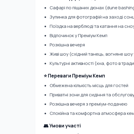
Сафарі по піщаних дюнах (dune bashin
Зупинка для фотографій на заході сон
Поїздка на верблюді та катання на сноу
Відпочинок у Преміум Кемп
Розкішна вечеря
Живі шоу (східний танець, вогняне шоу
Культурні активності (хна, фото в трад
⭐ Переваги Преміум Кемп
Обмежена кількість місць для гостей
Приватні зони для сидіння та обслугов
Розкішна вечеря з преміум-подачею
Спокійна та комфортна атмосфера ке
👥 Умови участі