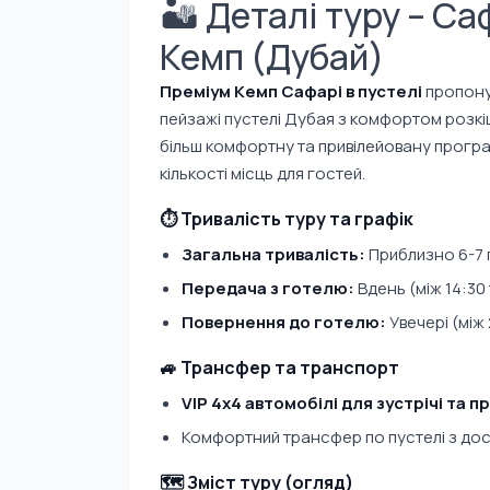
🏜️ Деталі туру – Са
Кемп (Дубай)
Преміум Кемп Сафарі в пустелі
пропону
пейзажі пустелі Дубая з комфортом розкі
більш комфортну та привілейовану програ
кількості місць для гостей.
⏱️ Тривалість туру та графік
Загальна тривалість:
Приблизно 6-7 
Передача з готелю:
Вдень (між 14:30 
Повернення до готелю:
Увечері (між 
🚙 Трансфер та транспорт
VIP 4x4 автомобілі для зустрічі та п
Комфортний трансфер по пустелі з дос
🗺️ Зміст туру (огляд)