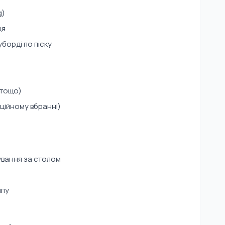
g)
ця
борді по піску
 тощо)
иційному вбранні)
ування за столом
мпу