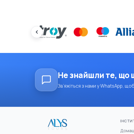
Не знайшли те, що
Зв’яжіться з нами у WhatsApp, щоб
ІНСТИ
Домаш