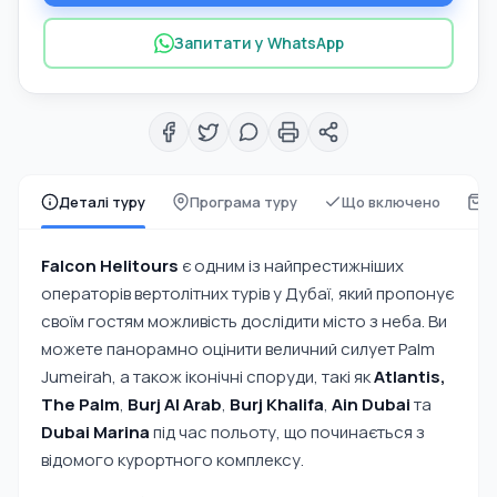
Запитати у WhatsApp
Деталі туру
Програма туру
Що включено
Щ
Falcon Helitours
є одним із найпрестижніших
операторів вертолітних турів у Дубаї, який пропонує
своїм гостям можливість дослідити місто з неба. Ви
можете панорамно оцінити величний силует Palm
Jumeirah, а також іконічні споруди, такі як
Atlantis,
The Palm
,
Burj Al Arab
,
Burj Khalifa
,
Ain Dubai
та
Dubai Marina
під час польоту, що починається з
відомого курортного комплексу.