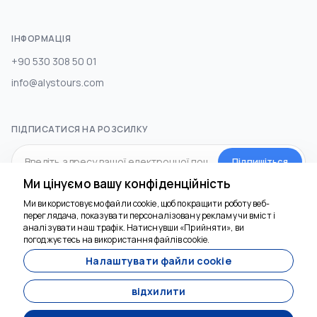
ІНФОРМАЦІЯ
+90 530 308 50 01
info@alystours.com
ПІДПИСАТИСЯ НА РОЗСИЛКУ
Підпишіться
Ми цінуємо вашу конфіденційність
Ми використовуємо файли cookie, щоб покращити роботу веб-
СОЦ.МЕДІА
переглядача, показувати персоналізовану рекламу чи вміст і
Ми тут, щоб
аналізувати наш трафік. Натиснувши «Прийняти», ви
допомогти
погоджуєтесь на використання файлів cookie.
Налаштувати файли cookie
відхилити