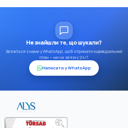
Не знайшли те, що шукали?
Зв’яжіться з нами у WhatsApp, щоб отримати індивідуальний
план — ми на зв’язку 24/7.
Написати у WhatsApp