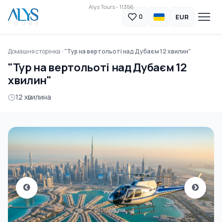
Alys Tours - 11356
EUR
0
Домашня сторінка
"Тур на вертольоті над Дубаєм 12 хвилин"
"Тур на вертольоті над Дубаєм 12
хвилин"
12 хвилина