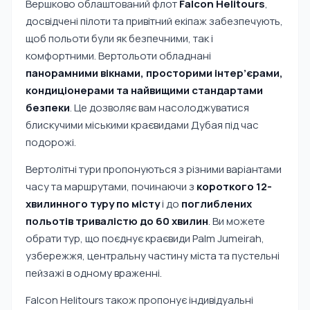
Вершково облаштований флот
Falcon Helitours
,
досвідчені пілоти та привітний екіпаж забезпечують,
щоб польоти були як безпечними, так і
комфортними. Вертольоти обладнані
панорамними вікнами, просторими інтер’єрами,
кондиціонерами та найвищими стандартами
безпеки
. Це дозволяє вам насолоджуватися
блискучими міськими краєвидами Дубая під час
подорожі.
Вертолітні тури пропонуються з різними варіантами
часу та маршрутами, починаючи з
короткого 12-
хвилинного туру по місту
і до
поглиблених
польотів тривалістю до 60 хвилин
. Ви можете
обрати тур, що поєднує краєвиди Palm Jumeirah,
узбережжя, центральну частину міста та пустельні
пейзажі в одному враженні.
Falcon Helitours також пропонує індивідуальні