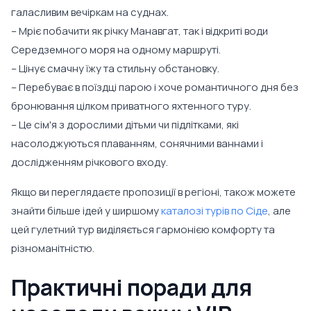
галасливим вечіркам на суднах.
– Мріє побачити як річку Манавгат, так і відкриті води
Середземного моря на одному маршруті.
– Цінує смачну їжу та стильну обстановку.
– Перебуває в поїздці парою і хоче романтичного дня без
бронювання цілком приватного яхтенного туру.
– Це сім'я з дорослими дітьми чи підлітками, які
насолоджуються плаванням, сонячними ваннами і
дослідженням річкового входу.
Якщо ви переглядаєте пропозиції в регіоні, також можете
знайти більше ідей у ширшому
каталозі турів по Сіде
, але
цей гулетний тур виділяється гармонією комфорту та
різноманітністю.
Практичні поради для