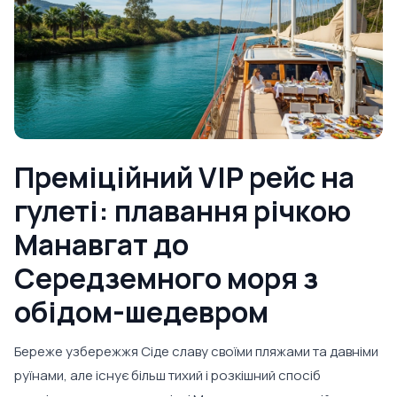
Преміційний VIP рейс на
гулеті: плавання річкою
Манавгат до
Середземного моря з
обідом-шедевром
Береже узбережжя Сіде славу своїми пляжами та давніми
руїнами, але існує більш тихий і розкішний спосіб