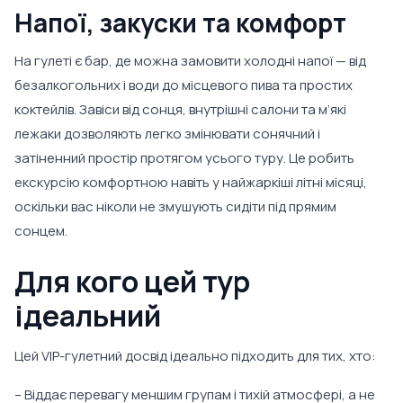
Напої, закуски та комфорт
На гулеті є бар, де можна замовити холодні напої — від
безалкогольних і води до місцевого пива та простих
коктейлів. Завіси від сонця, внутрішні салони та м’які
лежаки дозволяють легко змінювати сонячний і
затіненний простір протягом усього туру. Це робить
екскурсію комфортною навіть у найжаркіші літні місяці,
оскільки вас ніколи не змушують сидіти під прямим
сонцем.
Для кого цей тур
ідеальний
Цей VIP-гулетний досвід ідеально підходить для тих, хто:
– Віддає перевагу меншим групам і тихій атмосфері, а не