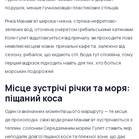
подушок, менше гучномовців і пластикових стільців.
Річка Манавгат широка і ніжна, стрічка нефритово-
зелених вод, оточена очеретом і рибальськими хатинами.
Коли гулет відштовхується від причалу, ви проходите повз
невеликі місцеві човни, причальні кафе та, залежно від
сезону, рибалок, що кидають сіті. Вода тут спокійна, тому
перший відрізок підходить навіть для тих, хто боїться
морських подорожей.
Місце зустрічі річки та моря:
піщаний коса
Один із визначних моментів цього маршруту — те місце,
де прохолодні, свіжі води річки Манавгат зустрічаються з
теплим, солоним Середземним морем. Гулет ставить якір
неподалік довгої піщаної коси та пляжної зони, що дає