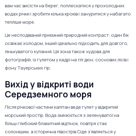
вам час висісти на берег, поплескатися у прохолодних
водах річки і зробити кілька кроків і зануритися у набагато
тепліше море.
Це несподіваний приємний природний контраст: один бік
освіжає холодом, інший ідеально підходить для довгого,
лінькуватого купання. Ця зона також чудова для
фотографій, із гулетом у кадрі на тлі дюн, соснових лісів і
фону Тауерських гір.
Вихід у відкриті води
Середземного моря
Після річкової частини капітан веде гулет у відкритий
морський простір. Вода змінюється з зеленуватої на
більш глибокий блакитний відтінок, повітря стає
солонішим, а історична півострів Сіде з’являється у