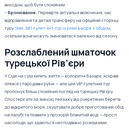
виходом, щоб бути спокійним.
–
Бронювання:
Перевірте актуальні включення, час
відправлення та деталі трансферу на офіційній сторінці
туру
Side: ВІП-гулет-яхт-тур із річки в море з обідом
,
оскільки вони можуть змінюватися залежно від сезону.
Розслаблений шматочок
турецької Рів’єри
У Сіде на суші кипить життя — колоритні базари, яскраві
пляжі й стародавні руїни — але цей VIP-гулетний тур
пропонує більш спокійний погляд на турецьку Рів’єру.
Спостерігати за зміною пейзажу від очеретяних берегів
до відкритого моря, скуштувати добре приготований обід
на палубі та плавати у прозорій блакитній воді — прості
насолоди, що здаються несподівано розкішними.