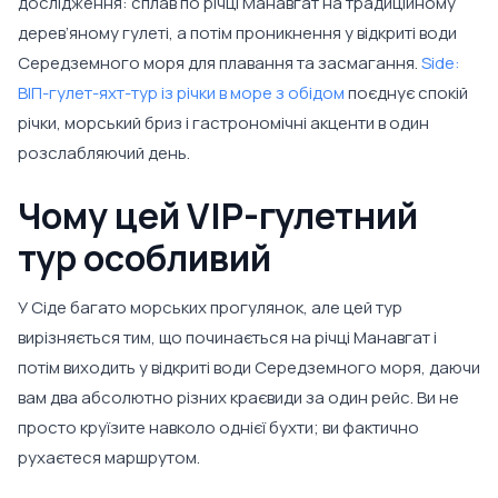
дослідження: сплав по річці Манавгат на традиційному
дерев’яному гулеті, а потім проникнення у відкриті води
Середземного моря для плавання та засмагання.
Side:
ВІП-гулет-яхт-тур із річки в море з обідом
поєднує спокій
річки, морський бриз і гастрономічні акценти в один
розслабляючий день.
Чому цей VIP-гулетний
тур особливий
У Сіде багато морських прогулянок, але цей тур
вирізняється тим, що починається на річці Манавгат і
потім виходить у відкриті води Середземного моря, даючи
вам два абсолютно різних краєвиди за один рейс. Ви не
просто круїзите навколо однієї бухти; ви фактично
рухаєтеся маршрутом.