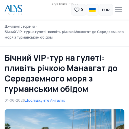
Alys Tours - 11356
EUR
0
Домашня сторінка
Бічний VIP-тур на гулеті: пливіть річкою Манавгат до Середземного
моря з гурманським обідом
Бічний VIP-тур на гулеті:
пливіть річкою Манавгат до
Середземного моря з
гурманським обідом
01-06-2026
Досліджуйте Анталію