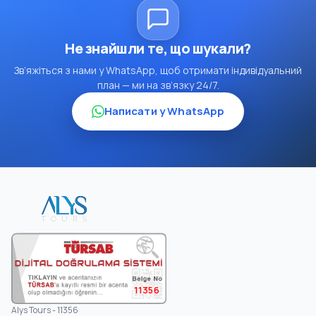
Не знайшли те, що шукали?
Зв’яжіться з нами у WhatsApp, щоб отримати індивідуальний
план — ми на зв’язку 24/7.
Написати у WhatsApp
11356
Alys Tours - 11356