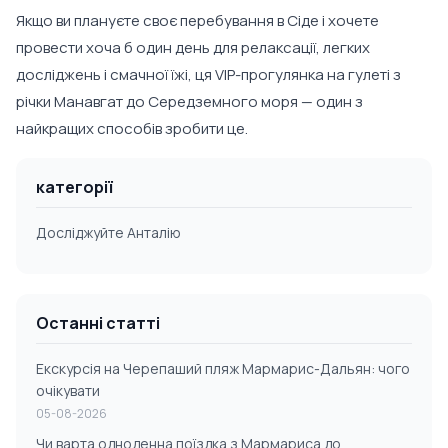
Якщо ви плануєте своє перебування в Сіде і хочете
провести хоча б один день для релаксації, легких
досліджень і смачної їжі, ця VIP-прогулянка на гулеті з
річки Манавгат до Середземного моря — один з
найкращих способів зробити це.
категорії
Досліджуйте Анталію
Останні статті
Екскурсія на Черепаший пляж Мармарис-Дальян: чого
очікувати
05-08-2026
Чи варта одноденна поїздка з Мармариса до