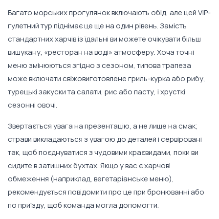
Багато морських прогулянок включають обід, але цей VIP-
гулетний тур піднімає це ще на один рівень. Замість
стандартних харчів із їдальні ви можете очікувати більш
вишукану, «ресторан на воді» атмосферу. Хоча точні
меню змінюються згідно з сезоном, типова трапеза
може включати свіжовиготовлене гриль-курка або рибу,
турецькі закуски та салати, рис або пасту, і хрусткі
сезонні овочі.
Звертається увага на презентацію, а не лише на смак;
страви викладаються з увагою до деталей і сервіровані
так, щоб поєднуватися з чудовими краєвидами, поки ви
сидите в затишних бухтах. Якщо у вас є харчові
обмеження (наприклад, вегетаріанське меню),
рекомендується повідомити про це при бронюванні або
по приїзду, щоб команда могла допомогти.