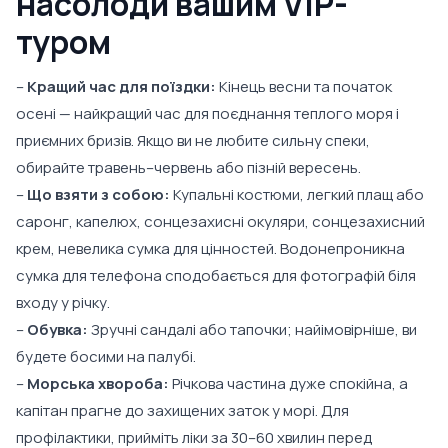
насолоди вашим VIP-
туром
–
Кращий час для поїздки:
Кінець весни та початок
осені — найкращий час для поєднання теплого моря і
приємних бризів. Якщо ви не любите сильну спеки,
обирайте травень–червень або пізній вересень.
–
Що взяти з собою:
Купальні костюми, легкий плащ або
саронг, капелюх, сонцезахисні окуляри, сонцезахисний
крем, невелика сумка для цінностей. Водонепроникна
сумка для телефона сподобається для фотографій біля
входу у річку.
–
Обувка:
Зручні сандалі або тапочки; найімовірніше, ви
будете босими на палубі.
–
Морська хвороба:
Річкова частина дуже спокійна, а
капітан прагне до захищених заток у морі. Для
профілактики, прийміть ліки за 30–60 хвилин перед