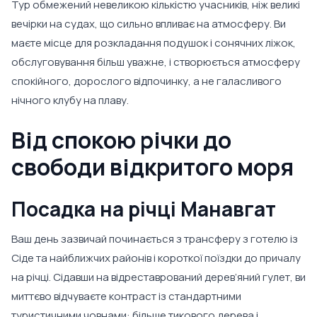
Тур обмежений невеликою кількістю учасників, ніж великі
вечірки на судах, що сильно впливає на атмосферу. Ви
маєте місце для розкладання подушок і сонячних ліжок,
обслуговування більш уважне, і створюється атмосферу
спокійного, дорослого відпочинку, а не галасливого
нічного клубу на плаву.
Від спокою річки до
свободи відкритого моря
Посадка на річці Манавгат
Ваш день зазвичай починається з трансферу з готелю із
Сіде та найближчих районів і короткої поїздки до причалу
на річці. Сідавши на відреставрований дерев’яний гулет, ви
миттєво відчуваєте контраст із стандартними
туристичними човнами: більше тикового дерева і