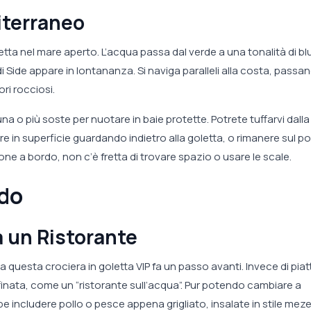
iterraneo
letta nel mare aperto. L’acqua passa dal verde a una tonalità di bl
 di Side appare in lontananza. Si naviga paralleli alla costa, passa
i rocciosi.
na o più soste per nuotare in baie protette. Potrete tuffarvi dalla
e in superficie guardando indietro alla goletta, o rimanere sul p
ne a bordo, non c’è fretta di trovare spazio o usare le scale.
do
 un Ristorante
 questa crociera in goletta VIP fa un passo avanti. Invece di piat
finata, come un “ristorante sull’acqua”. Pur potendo cambiare a
 includere pollo o pesce appena grigliato, insalate in stile mez