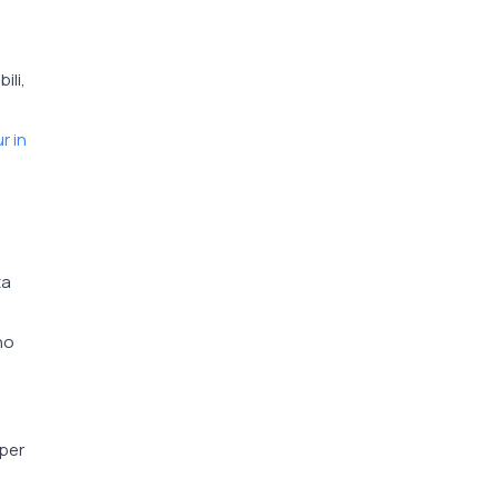
ili,
r in
ta
no
 per