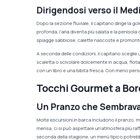
Dirigendosi verso il Med
Dopo la sezione fluviale, il capitano dirige la go
profonda, l’aria diventa più salata e la penisola
spiagge sabbiose, calette nascoste e promontor
A seconda delle condizioni, il capitano sceglie u
scaletta o scivolare dolcemente in acqua, flotar
con un libro e una bibita fresca. Con meno perso
Tocchi Gourmet a Bor
Un Pranzo che Sembrava
Molte escursioni in barca includono il pranzo, ma
mensa, ci si può aspettare un’atmosfera più raf
seconda della stagione, un menù tipico potrebbe