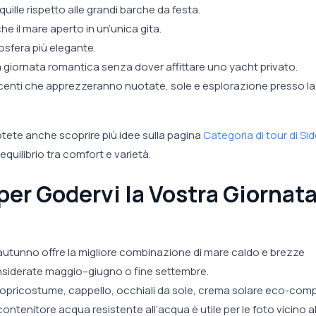
quille rispetto alle grandi barche da festa.
che il mare aperto in un’unica gita.
osfera più elegante.
 giornata romantica senza dover affittare uno yacht privato.
lescenti che apprezzeranno nuotate, sole e esplorazione presso l
otete anche scoprire più idee sulla pagina
Categoria di tour di Si
equilibrio tra comfort e varietà.
per Godervi la Vostra Giornat
 autunno offre la migliore combinazione di mare caldo e brezze
onsiderate maggio–giugno o fine settembre.
pricostume, cappello, occhiali da sole, crema solare eco-comp
contenitore acqua resistente all’acqua è utile per le foto vicino al