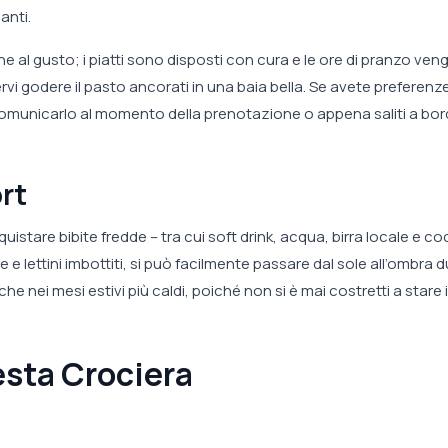
anti.
e al gusto; i piatti sono disposti con cura e le ore di pranzo ve
rvi godere il pasto ancorati in una baia bella. Se avete preferenz
comunicarlo al momento della prenotazione o appena saliti a bor
rt
istare bibite fredde – tra cui soft drink, acqua, birra locale e coc
 e lettini imbottiti, si può facilmente passare dal sole all’ombra 
he nei mesi estivi più caldi, poiché non si è mai costretti a stare 
esta Crociera