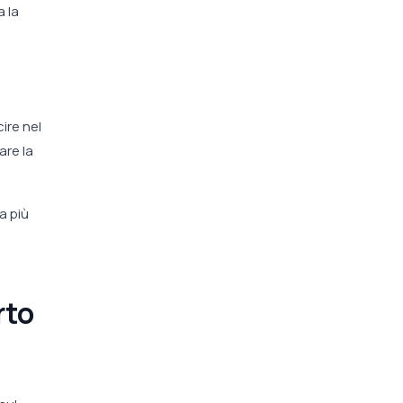
 la
ire nel
are la
a più
rto