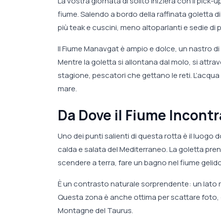
La vostra giornata di solito inizierà con il pick-u
fiume. Salendo a bordo della raffinata goletta di
più teak e cuscini, meno altoparlanti e sedie di p
Il Fiume Manavgat è ampio e dolce, un nastro d
Mentre la goletta si allontana dal molo, si attra
stagione, pescatori che gettano le reti. L’acqua
mare.
Da Dove il Fiume Incontr
Uno dei punti salienti di questa rotta è il luogo
calda e salata del Mediterraneo. La goletta pren
scendere a terra, fare un bagno nel fiume gelid
È un contrasto naturale sorprendente: un lato rin
Questa zona è anche ottima per scattare foto, co
Montagne del Taurus.