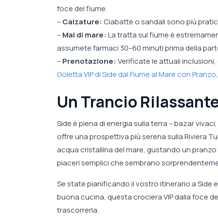
foce del fiume.
–
Calzature:
Ciabatte o sandali sono più pratic
–
Mal di mare:
La tratta sul fiume è estremamente
assumete farmaci 30–60 minuti prima della part
–
Prenotazione:
Verificate le attuali inclusioni,
Goletta VIP di Side dal Fiume al Mare con Pranzo
Un Trancio Rilassante
Side è piena di energia sulla terra – bazar vivac
offre una prospettiva più serena sulla Riviera T
acqua cristallina del mare, gustando un pranz
piaceri semplici che sembrano sorprendenteme
Se state pianificando il vostro itinerario a Sid
buona cucina, questa crociera VIP dalla foce de
trascorrerla.