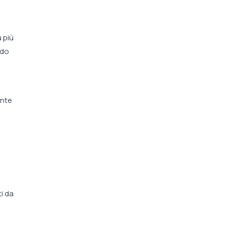
u più
ndo
onte
ti da
e