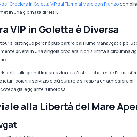
ide: Crociera in Goletta VIP dal Fiume al Mare con Pranzo
combina
et in una giornata di relax.
a VIP in Goletta è Diversa
tour si distingue perché può partire dal Fiume Manavgat e poi usc
te diversi in una singola crociera. Non si limita a circumnavig
rio.
o rispetto alle grandi imbarcazioni da festa, il che rende l’atmosfer
lettini solari, il servizio è più curato e si respira un’atmosfera di
iscoteca galleggiante rumorosa.
viale alla Libertà del Mare Ape
vgat