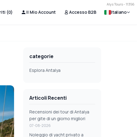
Alys Tours - 11356
iti (
0
)
Il Mio Account
Accesso B2B
Italiano
categorie
Esplora Antalya
Articoli Recenti
Recensioni dei tour di Antalya
per gite di un giorno migliori
07-08-2026
Noleggio di yacht privato a