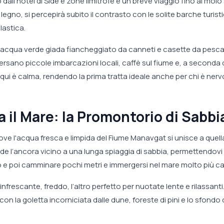
p dall’hotel di Side e zone limitrofe e un breve viaggio fino al molo 
 legno, si percepirà subito il contrasto con le solite barche turist
lastica.
i acqua verde giada fiancheggiato da canneti e casette da pesca
versano piccole imbarcazioni locali, caffè sul fiume e, a seconda 
 qui è calma, rendendo la prima tratta ideale anche per chi è nerv
a il Mare: la Promontorio di Sabbi
 dove l'acqua fresca e limpida del Fiume Manavgat si unisce a quell
de l’ancora vicino a una lunga spiaggia di sabbia, permettendovi 
o e poi camminare pochi metri e immergersi nel mare molto più ca
frescante, freddo, l’altro perfetto per nuotate lente e rilassanti
n la goletta incorniciata dalle dune, foreste di pini e lo sfondo 