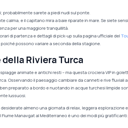
i; probabilmente sarete a piedi nudi sul ponte.
 calma, e il capitano mira a baie riparate in mare. Se siete sensib
enza per una maggiore tranquillità.
 orari di partenza e dettagli di pick-up sulla pagina ufficiale del
Tou
, poiché possono variare a seconda della stagione.
 della Riviera Turca
i, spiagge animate e antichi resti – ma questa crociera VIP in golet
urca. Osservando il paesaggio cambiare da canneti e rive fluviali a
o ben preparato a bordo e nuotando in acque turchesi limpide so
nte lussuosi.
e e desiderate almeno una giornata di relax, leggera esplorazione e
l Fiume Manavgat al Mediterraneo è uno dei modi più gratificanti