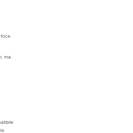
a foce
de
, ma
a
atibile
la