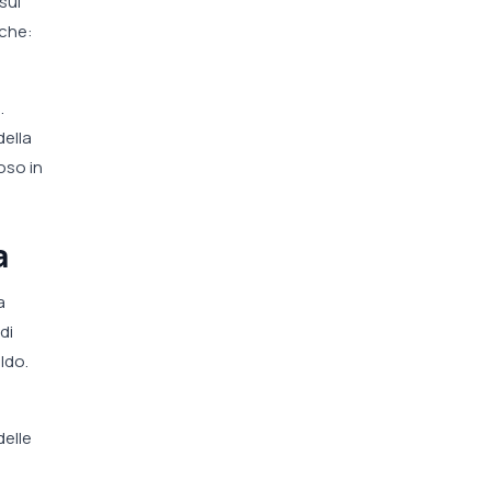
sul
iche:
.
della
oso in
a
a
di
ldo.
.
delle