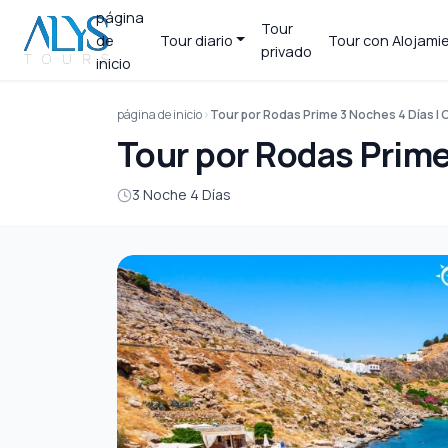
página
Tour
de
Tour diario
Tour con Alojami
privado
inicio
página de inicio
Tour por Rodas Prime 3 Noches 4 Días | O
Tour por Rodas Prime 
3 Noche 4 Días