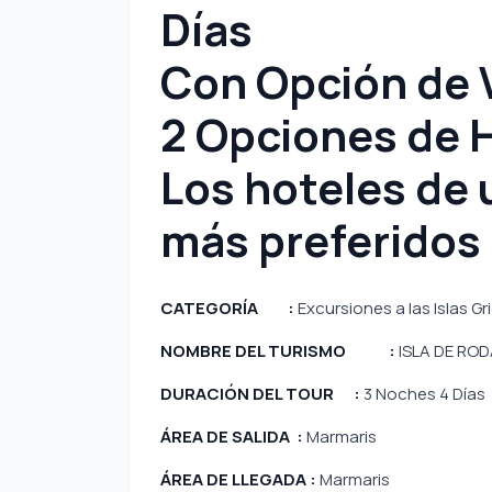
Días
Con Opción de V
2 Opciones de H
Los hoteles de 
más preferidos d
CATEGORÍA :
Excursiones a las Islas 
NOMBRE DEL TURISMO :
ISLA DE ROD
DURACIÓN DEL TOUR :
3 Noches 4 Días
ÁREA DE SALIDA :
Marmaris
ÁREA DE LLEGADA :
Marmaris