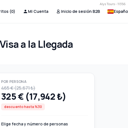
Alys Tours - 11356
itos (
0
)
Mi Cuenta
Inicio de sesión B2B
Españo
Visa a la Llegada
POR PERSONA
465 € (25,671 ₺)
325 € (17,942 ₺)
descuento hasta %30
Elige fecha y número de personas