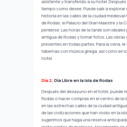
asistente y transferido a su hotel. Después 
tiempo como desee. Puede salir a explorar el
historia en las calles de la ciudad medieva
de Rodas, el Palacio del Gran Maestre y la 
perderse. Las horas de la tarde son ideales
antigua de Rodas y tomar fotos. Las obras de
presentes en todas partes. Para la cena, l
tabernas con música griega, así como en l
hotel.
Día 2;
Día Libre en la Isla de Rodas
Después del desayuno en el hotel, puede r
Rodas o hacer compras en el centro de la is
en las estrechas calles de la ciudad antig
de las civilizaciones que han vivido en la is
sugerimos que haga una reserva anticipada
restaurantes de mariscos. Alojamiento en s