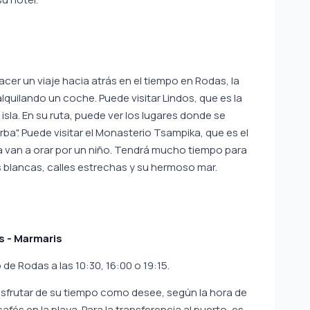
cer un viaje hacia atrás en el tiempo en Rodas, la
 alquilando un coche. Puede visitar Lindos, que es la
isla. En su ruta, puede ver los lugares donde se
rba". Puede visitar el Monasterio Tsampika, que es el
ia van a orar por un niño. Tendrá mucho tiempo para
s blancas, calles estrechas y su hermoso mar.
as - Marmaris
 de Rodas a las 10:30, 16:00 o 19:15.
isfrutar de su tiempo como desee, según la hora de
cafés en la playa. Para la transferencia al puerto, es