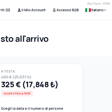
Alys Tours - 11356
iti (
0
)
Il Mio Account
Accesso B2B
Italiano
sto all'arrivo
A TESTA
465 € (25,537 ₺)
325 € (17,848 ₺)
sconto fino a %30
Scegli la data e il numero di persone