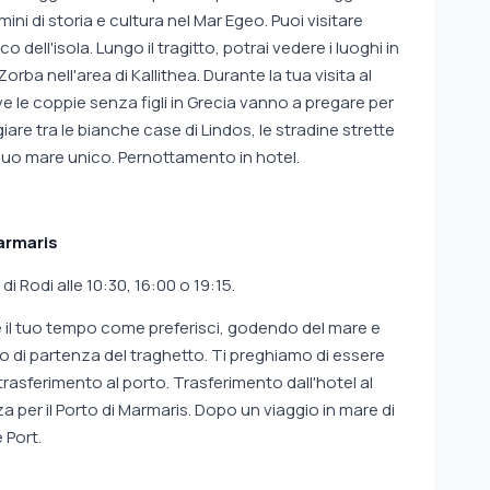
rmini di storia e cultura nel Mar Egeo. Puoi visitare
o dell'isola. Lungo il tragitto, potrai vedere i luoghi in
rba nell'area di Kallithea. Durante la tua visita al
 le coppie senza figli in Grecia vanno a pregare per
re tra le bianche case di Lindos, le stradine strette
 suo mare unico. Pernottamento in hotel.
Marmaris
di Rodi alle 10:30, 16:00 o 19:15.
e il tuo tempo come preferisci, godendo del mare e
rio di partenza del traghetto. Ti preghiamo di essere
l trasferimento al porto. Trasferimento dall'hotel al
a per il Porto di Marmaris. Dopo un viaggio in mare di
 Port.