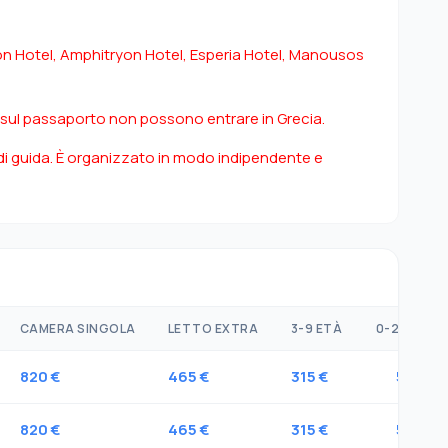
on Hotel, Amphitryon Hotel, Esperia Hotel, Manousos
 sul passaporto non possono entrare in Grecia.
 guida. È organizzato in modo indipendente e
CAMERA SINGOLA
LETTO EXTRA
3-9 ETÀ
0-2 ETÀ
820 €
465 €
315 €
50 €
820 €
465 €
315 €
50 €