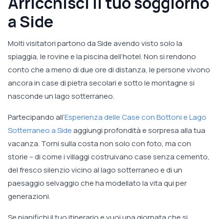
Arricchisci il tuo soggiorno
a Side
Molti visitatori partono da Side avendo visto solo la
spiaggia, le rovine e la piscina dell’hotel. Non si rendono
conto che a meno di due ore di distanza, le persone vivono
ancora in case di pietra secolari e sotto le montagne si
nasconde un lago sotterraneo.
Partecipando all’
Esperienza delle Case con Bottoni e Lago
Sotterraneo a Side
aggiungi profondità e sorpresa alla tua
vacanza. Torni sulla costa non solo con foto, ma con
storie – di come i villaggi costruivano case senza cemento,
del fresco silenzio vicino al lago sotterraneo e di un
paesaggio selvaggio che ha modellato la vita qui per
generazioni.
Se pianifichi il tuo itinerario e vuoi una giornata che si