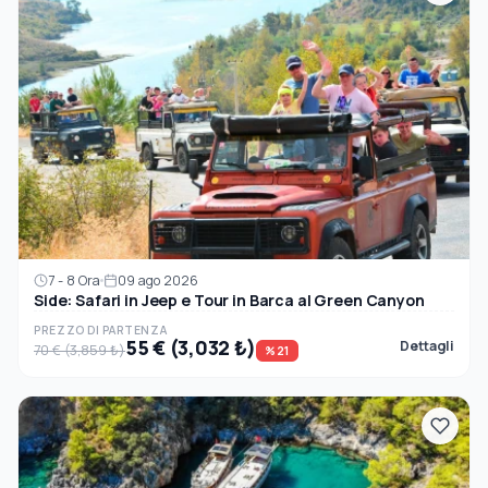
7 - 8 Ora
09 ago 2026
Side: Safari in Jeep e Tour in Barca al Green Canyon
PREZZO DI PARTENZA
55 € (3,032 ₺)
Dettagli
70 € (3,859 ₺)
%21