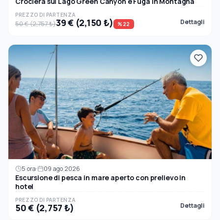
Crociera sul Lago Green Canyon e Fuga in Montagna
PREZZO DI PARTENZA
39 € (2,150 ₺)
Dettagli
50 € (2,757 ₺)
%22
5 ora
09 ago 2026
Escursione di pesca in mare aperto con prelievo in
hotel
PREZZO DI PARTENZA
Dettagli
50 € (2,757 ₺)