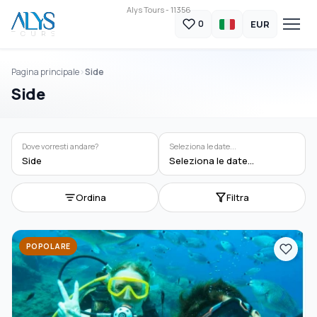
Alys Tours - 11356
EUR
0
Pagina principale
Side
Side
Dove vorresti andare?
Seleziona le date...
Side
Seleziona le date...
Ordina
Filtra
POPOLARE