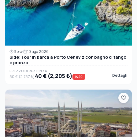
8 ora
10 ago 2026
Side: Tour in barca a Porto Ceneviz con bagno di fango
e pranzo
PREZZO DI PARTENZA
40 € (2,205 ₺)
Dettagli
50 € (2,757 ₺)
%20