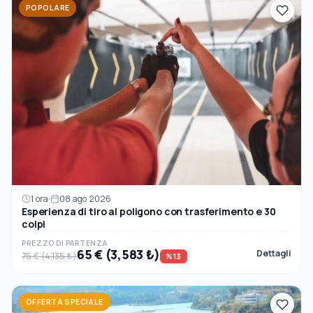
POPOLARE
1 ora
08 ago 2026
Esperienza di tiro al poligono con trasferimento e 30
colpi
PREZZO DI PARTENZA
65 € (3,583 ₺)
Dettagli
75 € (4,135 ₺)
%13
OFFERTA SPECIALE