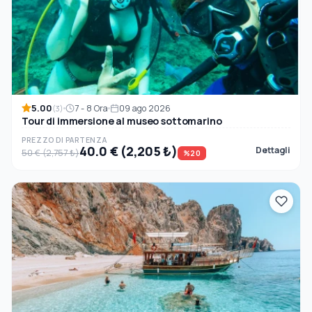
5.00
7 - 8 Ora
09 ago 2026
(3)
Tour di immersione al museo sottomarino
PREZZO DI PARTENZA
40.0 € (2,205 ₺)
Dettagli
50 € (2,757 ₺)
%20