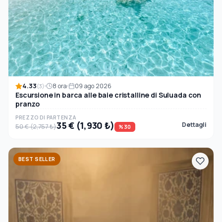
4.33
8 ora
09 ago 2026
(3)
Escursione in barca alle baie cristalline di Suluada con
pranzo
PREZZO DI PARTENZA
35 € (1,930 ₺)
Dettagli
50 € (2,757 ₺)
%30
BEST SELLER