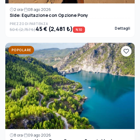
2 ora
08 ago 2026
Side: Equitazione con Opzione Pony
PREZZO DI PARTENZA
45 € (2,481 ₺)
Dettagli
50 € (2,757 ₺)
%10
POPOLARE
8 ora
09 ago 2026