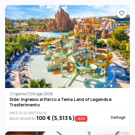
1 giorno
09 ago 2026
Side: Ingresso al Parco a Tema Land of Legends e
Trasferimento
PREZZO DI PARTENZA
100 € (5,513 ₺)
Dettagli
150 € (8,270 ₺)
%33