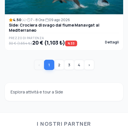
4.50
7 - 8 Ora
09 ago 2026
(4)
Side: Crociera di svago dal fiume Manavgat al
Mediterraneo
PREZZO DI PARTENZA
20 € (1,103 ₺)
Dettagli
30 € (1,654 ₺)
%33
‹
1
2
3
4
›
Esplora attività e tour a Side
I NOSTRI PARTNER