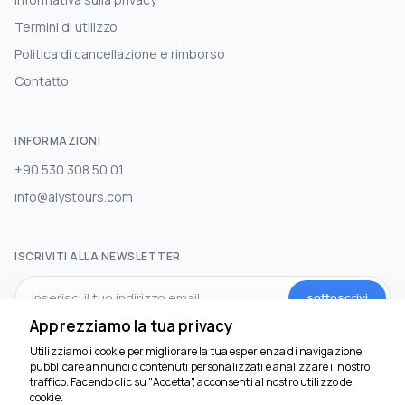
Termini di utilizzo
Politica di cancellazione e rimborso
Contatto
INFORMAZIONI
+90 530 308 50 01
info@alystours.com
ISCRIVITI ALLA NEWSLETTER
sottoscrivi
Apprezziamo la tua privacy
Utilizziamo i cookie per migliorare la tua esperienza di navigazione,
SOCIAL MEDIA
pubblicare annunci o contenuti personalizzati e analizzare il nostro
traffico. Facendo clic su "Accetta", acconsenti al nostro utilizzo dei
Siamo qui per aiutarti
cookie.