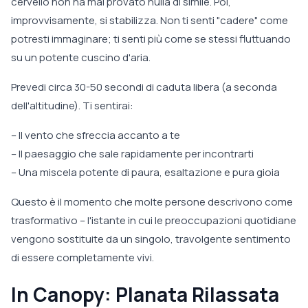
cervello non ha mai provato nulla di simile. Poi,
improvvisamente, si stabilizza. Non ti senti "cadere" come
potresti immaginare; ti senti più come se stessi fluttuando
su un potente cuscino d'aria.
Prevedi circa 30-50 secondi di caduta libera (a seconda
dell'altitudine). Ti sentirai:
– Il vento che sfreccia accanto a te
– Il paesaggio che sale rapidamente per incontrarti
– Una miscela potente di paura, esaltazione e pura gioia
Questo è il momento che molte persone descrivono come
trasformativo – l'istante in cui le preoccupazioni quotidiane
vengono sostituite da un singolo, travolgente sentimento
di essere completamente vivi.
In Canopy: Planata Rilassata