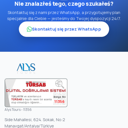
Nie znalazłeś tego, czego szukałeś?
Skontaktuj się z nami przez WhatsApp, a przygotujemy plan
specjalnie dla Ciebie — jesteśmy do Twojej dyspozycji 24/7.
Skontaktuj się przez WhatsApp
11356
Alys Tours - 11356
Side Mahallesi, 624. Sokak, No:2
Manavgat/Antalya/Türkiye