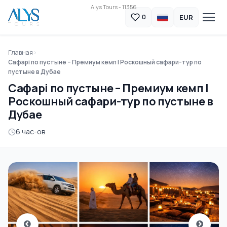
Alys Tours - 11356
EUR
0
Главная
Сафарі по пустыне – Премиум кемп | Роскошный сафари-тур по
пустыне в Дубае
Сафарі по пустыне – Премиум кемп |
Роскошный сафари-тур по пустыне в
Дубае
6 час-ов