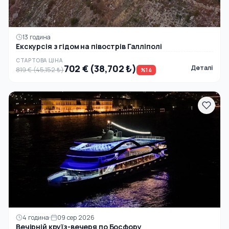
13 година
Екскурсія з гідом на півострів Галліполі
СТАРТОВА ЦІНА
702 € (38,702 ₺)
Деталі
819 € (45,152 ₺)
%14
4 година
09 сер 2026
Вечірній круїз-вечеря по Босфору