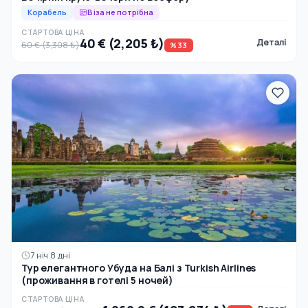
Корабель
Віза не потрібна
СТАРТОВА ЦІНА
40 € (2,205 ₺)
Деталі
60 € (3,308 ₺)
%33
7 ніч 8 дні
Тур елегантного Убуда на Балі з Turkish Airlines
(проживання в готелі 5 ночей)
СТАРТОВА ЦІНА