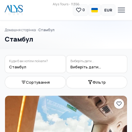
Alys Tours - 11356
EUR
0
Домашня сторінка
Стамбул
Стамбул
Куди б ви хотіли поїхати?
Виберіть дати...
Стамбул
Виберіть дати...
Сортування
Фільтр