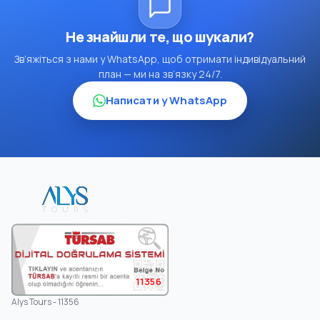
Не знайшли те, що шукали?
Зв’яжіться з нами у WhatsApp, щоб отримати індивідуальний
план — ми на зв’язку 24/7.
Написати у WhatsApp
11356
Alys Tours - 11356