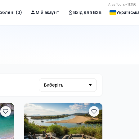
Alys Tours - 11356
юблені (
0
)
Мій акаунт
Вхід для B2B
Українськ