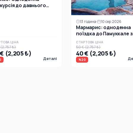
курсія до давнього
та Ефес з обідом
13 година
10 сер 2026
Мармарис: одноденна
поїздка до Памуккале з
сніданком та екскурсі
ТОВА ЦІНА
СТАРТОВА ЦІНА
візитом
 (2,757 ₺)
50 € (2,757 ₺)
 € (2,205 ₺)
40 € (2,205 ₺)
Деталі
Де
0
%20