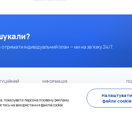
 шукали?
 отримати індивідуальний план — ми на зв’язку 24/7.
ТУЦІЙНИЙ
ІНФОРМАЦІЯ
ПІ
ня сторінка
+90 530 308 50 01
Налаштувати
info@alystours.com
ча, показувати персоналізовану рекламу
файли cookie
єтесь на використання файлів cookie.
али Аліс
СО
ас
ка