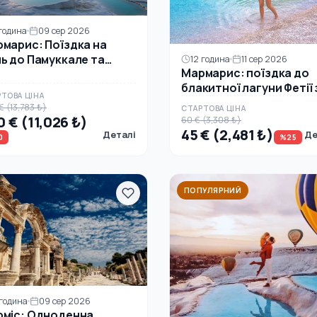
 година
09 сер 2026
марис: Поїздка на
ь до Памуккале та
12 година
11 сер 2026
Мармарис: поїздка до
аполя з польотом на
блакитної лагуни Фетії 
ітряній кулі
ТОВА ЦІНА
обідом
€ (13,783 ₺)
СТАРТОВА ЦІНА
 € (11,026 ₺)
60 € (3,308 ₺)
45 € (2,481 ₺)
Деталі
Де
0
%25
ПОПУЛЯРНИЙ
 година
09 сер 2026
міс: Одноденна