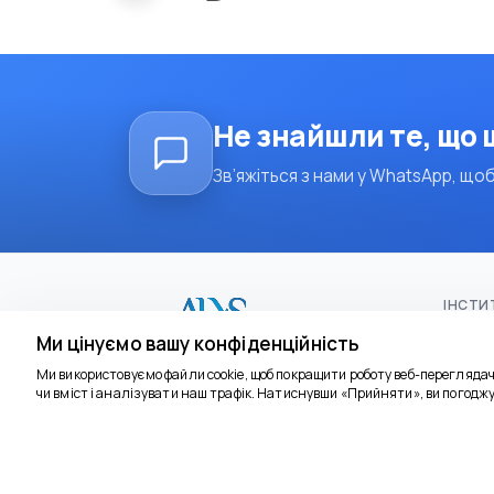
Не знайшли те, що
Зв’яжіться з нами у WhatsApp, щоб
ІНСТИ
Домаш
Ми цінуємо вашу конфіденційність
тури
Ми використовуємо файли cookie, щоб покращити роботу веб-перегляда
чи вміст і аналізувати наш трафік. Натиснувши «Прийняти», ви погоджу
Оригін
Про н
11356
Політи
Alys Tours - 11356