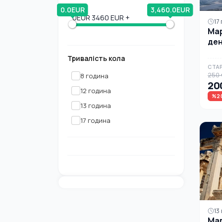
0.0EUR
3,460.0EUR
0EUR
3460 EUR +
17
Мар
ден
Ієр
Тривалість кола
пов
СТАР
250 
8 година
200
12 година
%2
13 година
17 година
13
Мар