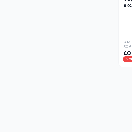
екс
міс
СТАР
50 €
40
%2