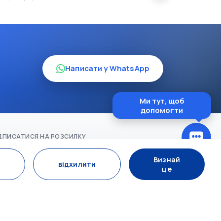
Написати у WhatsApp
Ми тут, щоб
допомогти
ДПИСАТИСЯ НА РОЗСИЛКУ
Підпишіться
Визнай
відхилити
це
Ц.МЕДІА