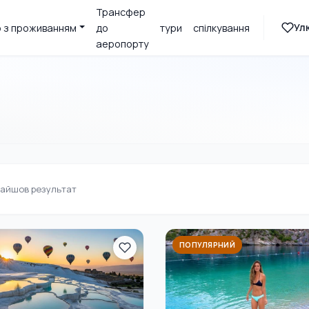
Трансфер
Ул
 з проживанням
до
тури
спілкування
аеропорту
айшов результат
ПОПУЛЯРНИЙ