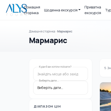
Домашня
Приватна
Щоденна екскурсія
Тур
сторінка
екскурсія
Домашня сторінка
Мармарис
Мармарис
Куди б ви хотіли поїхати?
5
Зн
Знайдіть місце або захід
Виберіть дати...
ДІАПАЗОН ЦІН