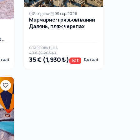
8 година
09 сер 2026
Мармарис: грязьові ванни
Далянь, пляж черепах
з
СТАРТОВА ЦІНА
40 € (2,205 ₺)
35 € (1,930 ₺)
талі
Деталі
%13