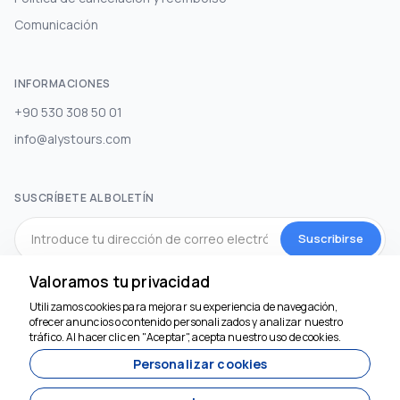
Comunicación
INFORMACIONES
+90 530 308 50 01
info@alystours.com
SUSCRÍBETE AL BOLETÍN
Suscribirse
Valoramos tu privacidad
MEDIOS DE COMUNICACIÓN SOCIAL
Utilizamos cookies para mejorar su experiencia de navegación,
Estamos aquí para
ofrecer anuncios o contenido personalizados y analizar nuestro
ayudar
tráfico. Al hacer clic en "Aceptar", acepta nuestro uso de cookies.
Personalizar cookies