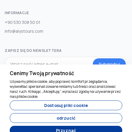
INFORMACJE
+90 530 308 50 01
info@alystours.com
ZAPISZ SIĘ DO NEWSLETTERA
Subskrybuj
Cenimy Twoją prywatność
Używamy plików cookie, aby poprawić komfort przeglądania,
MEDIA SPOŁECZNOŚCIOWE
wyświetlać spersonalizowane reklamy lub treści oraz analizować
Jesteśmy tu, by
nasz ruch. Klikając „Akceptuję”, wyrażasz zgodę na używanie przez
pomóc
nas plików cookie.
Dostosuj pliki cookie
odrzucić
Przyznać
Opracowany przez