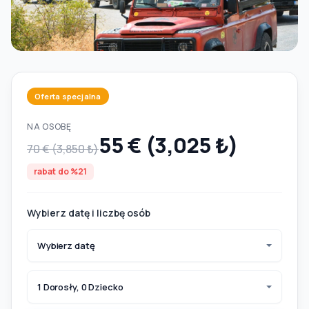
Oferta specjalna
NA OSOBĘ
55 € (3,025 ₺)
70 € (3,850 ₺)
rabat do %21
Wybierz datę i liczbę osób
Wybierz datę
1 Dorosły, 0 Dziecko