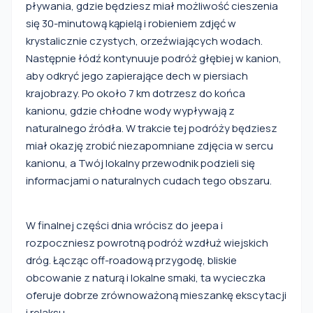
pływania, gdzie będziesz miał możliwość cieszenia
się 30-minutową kąpielą i robieniem zdjęć w
krystalicznie czystych, orzeźwiających wodach.
Następnie łódź kontynuuje podróż głębiej w kanion,
aby odkryć jego zapierające dech w piersiach
krajobrazy. Po około 7 km dotrzesz do końca
kanionu, gdzie chłodne wody wypływają z
naturalnego źródła. W trakcie tej podróży będziesz
miał okazję zrobić niezapomniane zdjęcia w sercu
kanionu, a Twój lokalny przewodnik podzieli się
informacjami o naturalnych cudach tego obszaru.
W finalnej części dnia wrócisz do jeepa i
rozpoczniesz powrotną podróż wzdłuż wiejskich
dróg. Łącząc off-roadową przygodę, bliskie
obcowanie z naturą i lokalne smaki, ta wycieczka
oferuje dobrze zrównoważoną mieszankę ekscytacji
i relaksu.