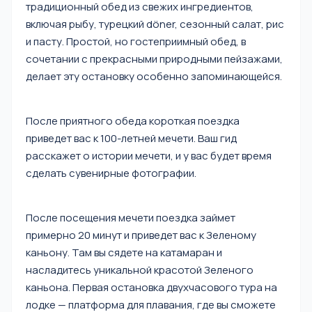
традиционный обед из свежих ингредиентов,
включая рыбу, турецкий döner, сезонный салат, рис
и пасту. Простой, но гостеприимный обед, в
сочетании с прекрасными природными пейзажами,
делает эту остановку особенно запоминающейся.
После приятного обеда короткая поездка
приведет вас к 100-летней мечети. Ваш гид
расскажет о истории мечети, и у вас будет время
сделать сувенирные фотографии.
После посещения мечети поездка займет
примерно 20 минут и приведет вас к Зеленому
каньону. Там вы сядете на катамаран и
насладитесь уникальной красотой Зеленого
каньона. Первая остановка двухчасового тура на
лодке — платформа для плавания, где вы сможете