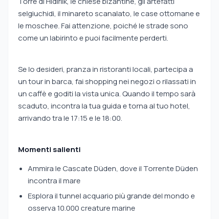
Torre di Hidirlik, le chiese bizantine, gli artefatti
selgiuchidi, il minareto scanalato, le case ottomane e
le moschee. Fai attenzione, poiché le strade sono
come un labirinto e puoi facilmente perderti.
Se lo desideri, pranza in ristoranti locali, partecipa a
un tour in barca, fai shopping nei negozi o rilassati in
un caffè e goditi la vista unica. Quando il tempo sarà
scaduto, incontra la tua guida e torna al tuo hotel,
arrivando tra le 17:15 e le 18:00.
Momenti salienti
Ammira le Cascate Düden, dove il Torrente Düden
incontra il mare
Esplora il tunnel acquario più grande del mondo e
osserva 10.000 creature marine