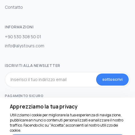
Contatto
INFORMAZIONI
+90 530 308 50 01
info@alystours.com
ISCRIVITI ALLA NEWSLETTER
sottoscrivi
PAGAMENTO SICURO
Apprezziamo la tua privacy
Utilizziamo i cookie per migliorare la tua esperienza di navigazione,
SOCIAL MEDIA
pubblicare annunci o contenuti personalizzati e analizzare il nostro
traffico. Facendo clic su "Accetta", acconsenti al nostro utilizzo dei
Siamo qui per aiutarti
cookie.