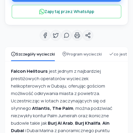
Zapytaj przez WhatsApp
Szczegóły wycieczki
Program wycieczki
co jest z
Falcon Helitours
jest jednym z najbardziej
prestiżowych operatorów wycieczek
helikopterowych w Dubaju, oferując gościom
możliwość odkrywania miasta z powietrza.
Uczestnicząc w lotach zaczynających się od
słynnego
Atlantis, The Palm
, można podziwiać
niezwykły kontur Palm Jumeirah oraz ikoniczne
budowle takie jak
Burj Al Arab
,
Burj Khalifa
,
Ain
Dubai
i Dubai Marina z panoramicznego punktu