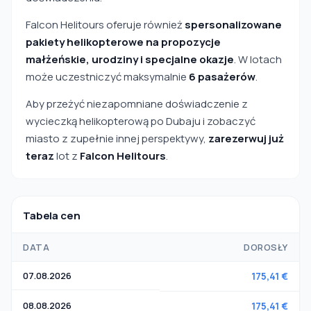
Falcon Helitours oferuje również
spersonalizowane
pakiety helikopterowe na propozycje
małżeńskie, urodziny i specjalne okazje
. W lotach
może uczestniczyć maksymalnie
6 pasażerów
.
Aby przeżyć niezapomniane doświadczenie z
wycieczką helikopterową po Dubaju i zobaczyć
miasto z zupełnie innej perspektywy,
zarezerwuj już
teraz
lot z
Falcon Helitours
.
Tabela cen
DATA
DOROSŁY
07.08.2026
175,41 €
08.08.2026
175,41 €