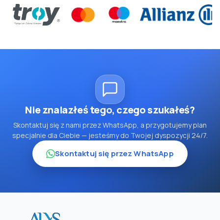
Nie znalazłeś tego, czego szukałeś?
Skontaktuj się z nami przez WhatsApp, a przygotujemy plan
specjalnie dla Ciebie — jesteśmy do Twojej dyspozycji 24/7.
Skontaktuj się przez WhatsApp