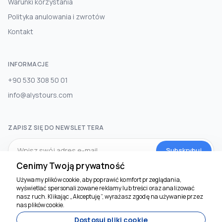
Warunki korzystania
Polityka anulowania i zwrotów
Kontakt
INFORMACJE
+90 530 308 50 01
info@alystours.com
ZAPISZ SIĘ DO NEWSLETTERA
Subskrybuj
Cenimy Twoją prywatność
Używamy plików cookie, aby poprawić komfort przeglądania,
MEDIA SPOŁECZNOŚCIOWE
wyświetlać spersonalizowane reklamy lub treści oraz analizować
Jesteśmy tu, by
nasz ruch. Klikając „Akceptuję”, wyrażasz zgodę na używanie przez
pomóc
nas plików cookie.
Dostosuj pliki cookie