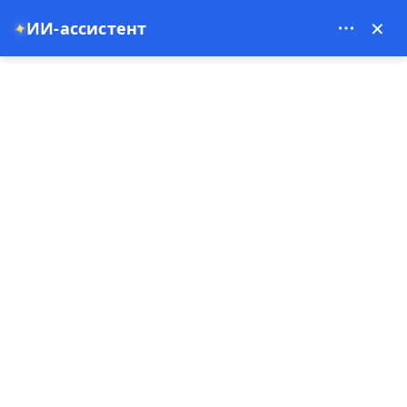
Alys Tours - 11356
×
ИИ-ассистент
✦
EUR
0
Главная
Красный тур Каппадокия
Красный тур Каппадокия
1 День