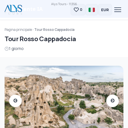
Alys Tours - 11356
×
Assistente IA
✦
EUR
0
Pagina principale
Tour Rosso Cappadocia
Tour Rosso Cappadocia
1 giorno