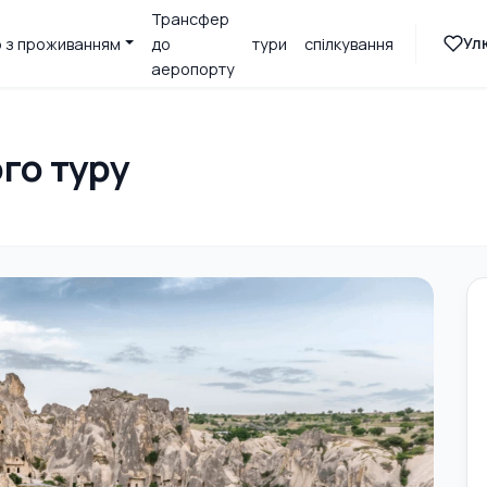
Трансфер
Ул
 з проживанням
до
тури
спілкування
аеропорту
го туру