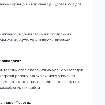
аючи чарівні дими й долини. Це чудове місце для
Каппадокії, відомий своїми високоякісними
яні сумки, куртки та інші вироби, ідеально
Каппадокії?
й і веселий спосіб побачити найкраще з Каппадокії
і атракції регіону, включаючи його знамениті
о для всіх, хто хоче познайомитися з природною
 розслабленим способом.
аппадокії сьогодні