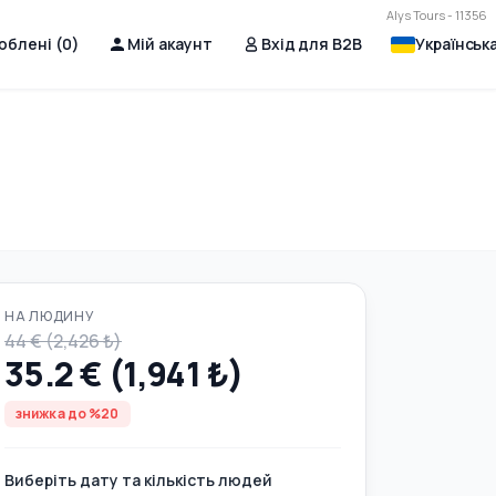
Alys Tours - 11356
юблені (
0
)
Мій акаунт
Вхід для B2B
Українськ
НА ЛЮДИНУ
44 € (2,426 ₺)
35.2 € (1,941 ₺)
знижка до %20
Виберіть дату та кількість людей