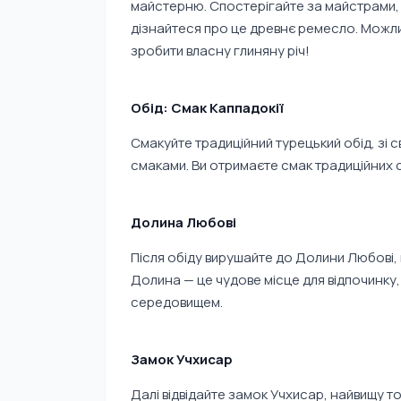
майстерню. Спостерігайте за майстрами, я
дізнайтеся про це древнє ремесло. Можли
зробити власну глиняну річ!
Обід: Смак Каппадокії
Смакуйте традиційний турецький обід, зі 
смаками. Ви отримаєте смак традиційних ст
Долина Любові
Після обіду вирушайте до Долини Любові, 
Долина — це чудове місце для відпочинк
середовищем.
Замок Учхисар
Далі відвідайте замок Учхисар, найвищу то