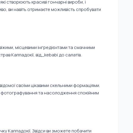
кі створюють красиві гончарні вироби, і
во, ви навіть отримаєте можливість спробувати
свіжими, місцевими інгредієнтами та смачними
рав Каппадокії, від_kebabi до салатів.
відомої своїми цікавими скельними формаціями.
у, фотографування та насолодження спокійним
чку Каппадокії. Звідси ви зможете побачити