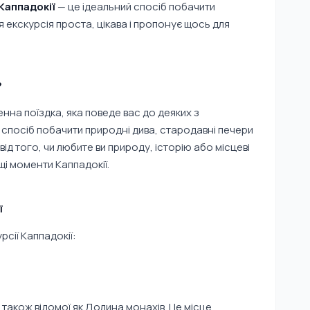
Каппадокії
— це ідеальний спосіб побачити
Ця екскурсія проста, цікава і пропонує щось для
?
нна поїздка, яка поведе вас до деяких з
й спосіб побачити природні дива, стародавні печери
від того, чи любите ви природу, історію або місцеві
і моменти Каппадокії.
ї
рсії Каппадокії:
, також відомої як Долина монахів. Це місце