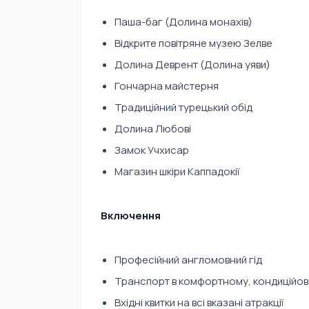
Паша-баг (Долина монахів)
Відкрите повітряне музею Зелве
Долина Деврент (Долина уяви)
Гончарна майстерня
Традиційний турецький обід
Долина Любові
Замок Учхисар
Магазин шкіри Каппадокії
Включення
Професійний англомовний гід
Транспорт в комфортному, кондиційов
Вхідні квитки на всі вказані атракції