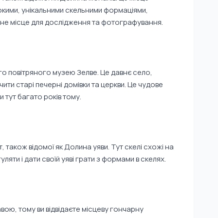
окими, унікальними скельними формаціями,
йне місце для дослідження та фотографування.
го повітряного музею Зелве. Це давнє село,
чити старі печерні домівки та церкви. Це чудове
 тут багато років тому.
 також відомої як Долина уяви. Тут скелі схожі на
уляти і дати своїй уяві грати з формами в скелях.
ою, тому ви відвідаєте місцеву гончарну