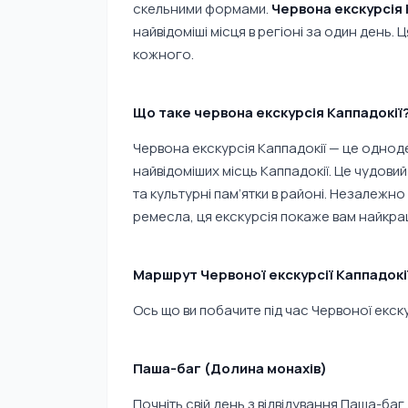
скельними формами.
Червона екскурсія 
найвідоміші місця в регіоні за один день. 
кожного.
Що таке червона екскурсія Каппадокії
Червона екскурсія Каппадокії — це одноде
найвідоміших місць Каппадокії. Це чудови
та культурні пам’ятки в районі. Незалежно 
ремесла, ця екскурсія покаже вам найкращ
Маршрут Червоної екскурсії Каппадокі
Ось що ви побачите під час Червоної екску
Паша-баг (Долина монахів)
Почніть свій день з відвідування Паша-баг