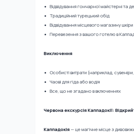
Відвідування гончарної майстерні та 
Традиційний турецький обід
Відвідування місцевого магазину шкіри
Перевезення з вашого готелю в Каппад
Виключення
Особисті витрати (наприклад, сувеніри, 
Чаові для гіда або водія
Все, що не згадано в включеннях
Червона екскурсія Каппадокії: Відкрий
Каппадокія
— це магічне місце з дивовиж