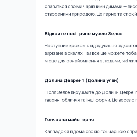
славиться своїми чарівними димами — вис
створеними природою. Це гарне та спокі
Відкрите повітряне музею Зелве
Наступним кроком є відвідування відкрито
вирізане в скелях, і ви все ще можете поба
місце для ознайомлення з людьми, які жили
Долина Деврент (Долина уяви)
Після Зелве вирушайте до Долини Деврент,
тварин, обличчя та інші форми. Це весело г
Гончарна майстерня
Каппадокія відома своєю гончарною справ