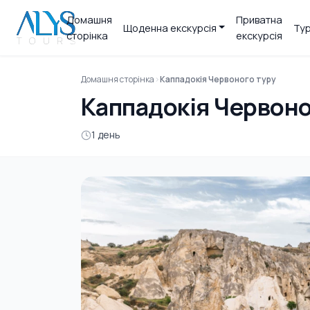
Домашня
Приватна
Щоденна екскурсія
Тур
сторінка
екскурсія
Домашня сторінка
Каппадокія Червоного туру
Каппадокія Червоно
1 день