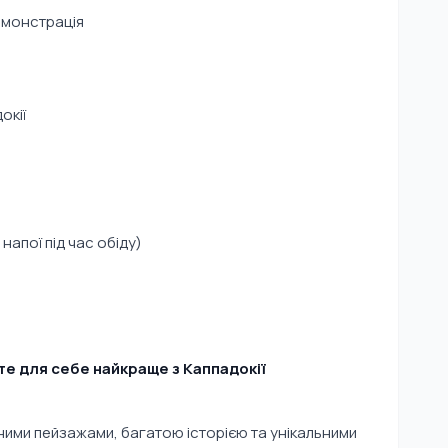
демонстрація
окії
напої під час обіду)
те для себе найкраще з Каппадокії
ними пейзажами, багатою історією та унікальними