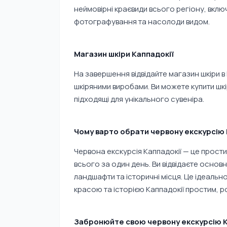
неймовірні краєвиди всього регіону, включ
фотографування та насолоди видом.
Магазин шкіри Каппадокії
На завершення відвідайте магазин шкіри в 
шкіряними виробами. Ви можете купити шкір
підходящі для унікального сувеніра.
Чому варто обрати червону екскурсію 
Червона екскурсія Каппадокії — це прости
всього за один день. Ви відвідаєте основн
ландшафти та історичні місця. Це ідеальн
красою та історією Каппадокії простим,
Забронюйте свою червону екскурсію К